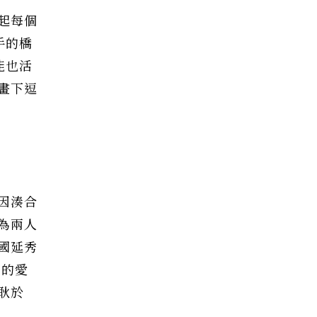
起每個
手的橋
能也活
畫下逗
因湊合
為兩人
國延秀
明的愛
耿於