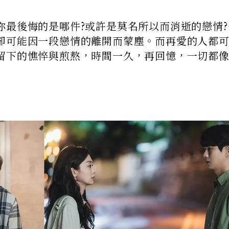
你最後悔的是哪件?或許是莫名所以而消逝的戀情?
卻可能因一段戀情的離開而蒙塵。而再愛的人都
留下的憔悴與煎熬，時間一久，再回憶，一切都