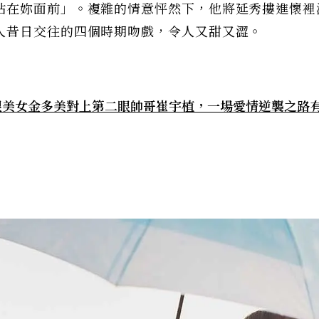
站在妳面前」。複雜的情意怦然下，他將延秀摟進懷裡
人昔日交往的四個時期吻戲，令人又甜又澀。
第二眼美女金多美對上第二眼帥哥崔宇植，一場愛情逆襲之路