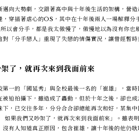
漸邁向大勢劇，交錯著高中與十年後生活的架構，營造
逢，穿插著虐心的OS，其中在十年後兩人一場解釋分
之所以會分手，都是我太傲慢了，傲慢地以為沒有你也
這對「分手戀人」重現了失戀的情傷實況，讓曾經暫時
吵架了，就再次來到我面前來
校第一的「國延秀」與全校最後一名的「崔雄」，當時
在被迫拍攝下，雖造成了轟動，但於十年之後，卻也成
昧下，已交往多年，分分合合卻總能再次和好，某集中
， 如果我們又吵架了，就再次來到我面前來」。雖表
，沒有人知道真正原因，包含崔雄，讓十年後的他仍耿