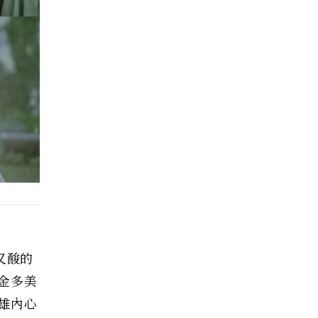
又酸的
金多美
雄內心