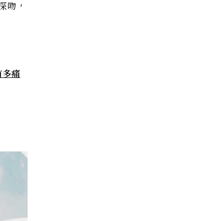
深吻，
有多痛