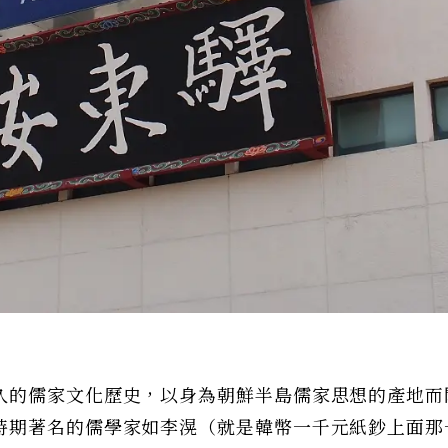
久的儒家文化歷史，以身為朝鮮半島儒家思想的產地而
時期著名的儒學家如李滉（就是韓幣一千元紙鈔上面那