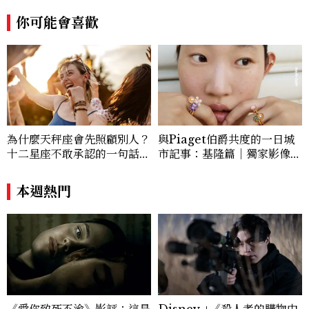
你可能會喜歡
為什麼天秤座會先照顧別人？
與Piaget伯爵共度的一日城
十二星座不敢承認的一句話，
市記事：基隆篇｜獨家影像故
「這星座」嘴上說沒差，回家
事
之後想很久
本週熱門