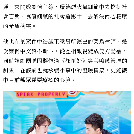
通」來開啟劇情主線，環繞煙火氣細節中去挖掘社
會百態，真實細膩的社會縮影中，去解決內心積壓
的矛盾衝突。
他也在某案件中結識王曉晨所演出的菜鳥律師，幾
次案例中交鋒不斷下，從互相敵視變成雙方愛慕。
同時該劇團隊因製作過《都挺好》等共鳴感濃厚的
劇集，在該劇也就承襲小事中的溫暖情感，更能戳
中目前觀眾需要療癒的心境。