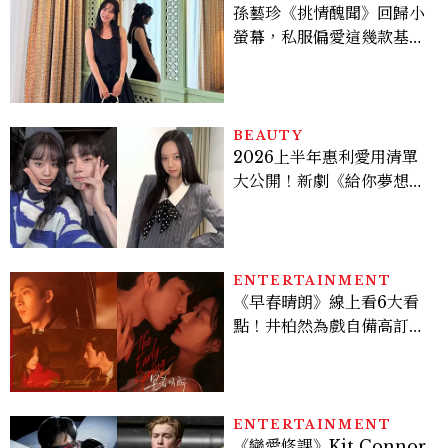
孫藝珍《挑情醜聞》回歸小
螢幕，私服偏愛這幾款基礎
單品，隨手一穿都是高級感
範本！
BEAUTY
2026上半年惠利愛用清單
大公開！新劇《給你夢想》
美出新高度，10款保養、香
水、護髮同款一次看
ENTERTAINMENT
《早春晴朗》線上看6大看
點！井柏然為戲自備高訂，
孫千苦等地下戀轉正，雨夜
激吻獲讚慾感天花板
ENTERTAINMENT
《戀愛修課》Kit Connor