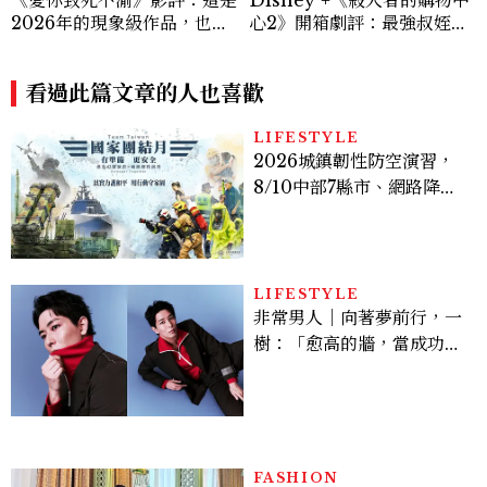
《愛你致死不渝》影評：這是
Disney +《殺人者的購物中
2026年的現象級作品，也是
心2》開箱劇評：最強叔姪回
一部足以讓你想到自己的恐怖
歸，拓展更進一步的「殺人
片
者」世界觀！
看過此篇文章的人也喜歡
LIFESTYLE
2026城鎮韌性防空演習，
8/10中部7縣市、網路降速
時間、NCC規則、可以出
門嗎？罰款懶人包
LIFESTYLE
非常男人｜向著夢前行，一
樹：「愈高的牆，當成功爬
上去的那一刻，就愈有成就
感。」
FASHION