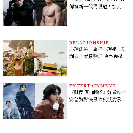
傳演新一代獨眼龍！加入新
版《X戰警》，可望搭檔
Sadie Sink
RELATIONSHIP
心理測驗｜旅行心理學！測
測去什麼景點玩 會為你帶來
好運
ENTERTAINMENT
《財閥 X 刑警2》好看嗎？
安普賢對決最帥反派俞承
豪，鄭恩彩接棒女主，開專
機、刷黑卡，用錢輾壓罪犯
的陳利手回來了，這次能玩
多大？