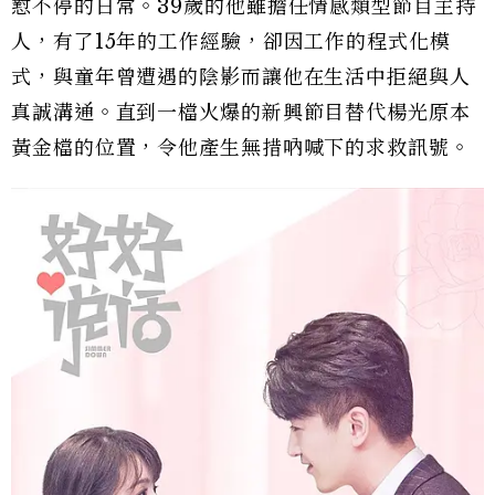
懟不停的日常。39歲的他雖擔任情感類型節目主持
人，有了15年的工作經驗，卻因工作的程式化模
式，與童年曾遭遇的陰影而讓他在生活中拒絕與人
真誠溝通。直到一檔火爆的新興節目替代楊光原本
黃金檔的位置，令他產生無措吶喊下的求救訊號。