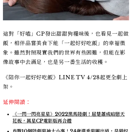
這對「好嗑」CP發出甜甜狗糧味後，也看見一起做
飯，相伴品嘗美食下能「一起好好吃飯」的幸福徵
象。雖然對照現實我們的世界有些困難，但能在影
像故事中去滿足，也是另一番生活的收穫。
《陪你一起好好吃飯》LINE TV 4/28起更全劇上
架。
延伸閱讀：
《一閃一閃亮星星》2022黑馬陸劇！屈楚蕭成暗戀天
花板，萬星CP電影版再合體
肖戰10個陸劇男神大小事！24歲選秀男團出道，是貓奴