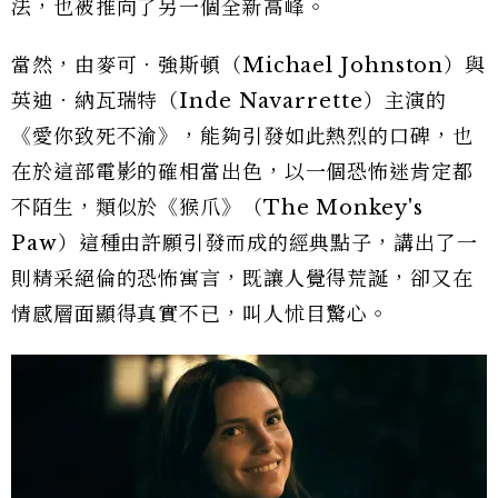
法，也被推向了另一個全新高峰。
當然，由麥可．強斯頓（Michael Johnston）與
英迪．納瓦瑞特（Inde Navarrette）主演的
《愛你致死不渝》，能夠引發如此熱烈的口碑，也
在於這部電影的確相當出色，以一個恐怖迷肯定都
不陌生，類似於《猴爪》（The Monkey's
Paw）這種由許願引發而成的經典點子，講出了一
則精采絕倫的恐怖寓言，既讓人覺得荒誕，卻又在
情感層面顯得真實不已，叫人怵目驚心。