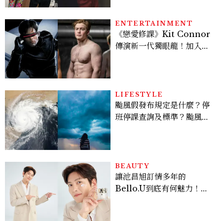
貞雙影后飆戲，線上看7大
看點懶人包
ENTERTAINMENT
《戀愛修課》Kit Connor
傳演新一代獨眼龍！加入新
版《X戰警》，可望搭檔
Sadie Sink
LIFESTYLE
颱風假發布規定是什麼？停
班停課查詢及標準？颱風假
有薪水嗎、可否拒絕上班？
BEAUTY
讓池昌旭訂情多年的
Bello.U到底有何魅力！揭
密男神發光乳霜～「肽光透
亮緊緻霜」如何打造日不落