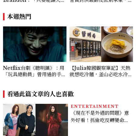
笑，我們就有機會玩在一起，
恩彩接棒女主，開專機、刷黑
讓敵人成為朋友。」
卡，用錢輾壓罪犯的陳利手回
本週熱門
來了，這次能玩多大？
Netflix台劇《聰明鎮》：用
【Julia韓國觀察筆記】天熱
「玩具總動員」曾用過的手
就想吃冷麵，釜山必吃水冷麵
法，處理伊藤潤二筆下的那些
5選
經典角色
看過此篇文章的人也喜歡
ENTERTAINMENT
《現在不是外遇的問題》意
外好看！抓偷吃反轉變命
案？金憓秀傳奇美腿被讚
爆、金智勳大秀腹肌，曹汝