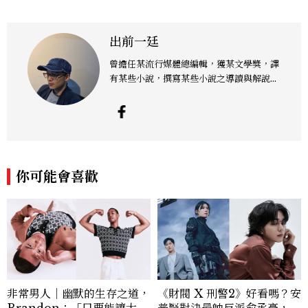
出前一廷
曾擔任某流行媒體總編輯，獲某文學獎，譯
有某些小說，撰寫某些小說之導讀與解說類
文章，認為下雨天最好的去處是電影院，或
乾脆在家看片，配上熱騰騰的泡麵，故以此
為名。臉書粉絲頁為「史蒂芬金銀銅鐵席
格」。
你可能會喜歡
非常男人｜幽默的生存之道，
《財閥 X 刑警2》好看嗎？安
Brandon：「只要能讓大家
普賢對決最帥反派俞承豪，鄭