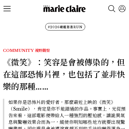
#2026裙襬澎澎RUN
COMMUNITY
視野觀察
《微笑》：笑容是會被傳染的，但
在這部恐怖片裡，也包括了並非快
樂的那種……
如果你是恐怖片的愛好者，那麼最近上映的《微笑》
（Smile），肯定是你不能錯過的作品。事實上，光從預
告來看，這部電影便帶給人一種強烈的壓迫感，讓詭異氣
息與驚嚇效果合而為一，縱使你明知哪些地方就要出現驚
嚇畫面，卻也還是會被導演意想不到的手法給嚇得渾身一