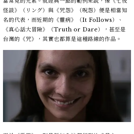
當常見的元素。就經典一點的範例來說，像《七夜
怪談》（リング）與《咒怨》（呪怨）便是相當知
名的代表，而近期的《靈病》（It Follows）、
《真心話大冒險》（Truth or Dare），甚至是
台灣的《咒》，其實也都算是這種路線的作品。