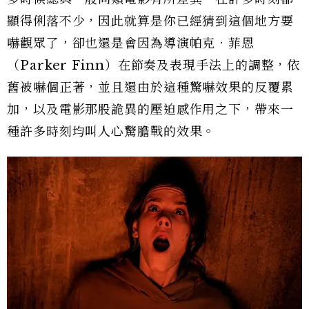
顯得俐落不少，因此就算是你已經猜到這個地方要
嚇觀眾了，卻也還是會因為導演帕克．菲恩
（Parker Finn）在節奏及表現手法上的調整，依
舊被嚇個正著，並且還由於這種驚嚇效果的反覆累
加，以及電影那股詭異的壓迫感作用之下，帶來一
種許多時刻均叫人心驚膽戰的效果。