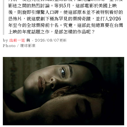
影迷之間的熱烈討論。等到5月，這部電影於美國上映
後，則旋即引爆驚人口碑，使這部原本並不被特別看好的
恐怖片，就這麼創下極為罕見的票房奇蹟，並打入2026
年至今的全球票房前十名。究竟，這部此刻總算要在台灣
上映的年度話題之作，是部怎樣的作品呢？
by
出前一廷
與
-
2026/08/07
更新
Photo / 環球影業