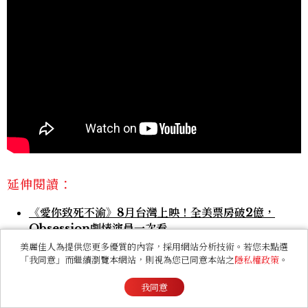
延伸閱讀：
《愛你致死不渝》8月台灣上映！全美票房破2億，
Obsession劇情演員一次看
美麗佳人為提供您更多優質的內容，採用網站分析技術。若您未點選
2026電影上映表！電影推薦片單有哪些？《橡樹街末
「我同意」而繼續瀏覽本網站，則視為您已同意本站之
隱私權政策
。
日》《沙丘3》將登場
我同意