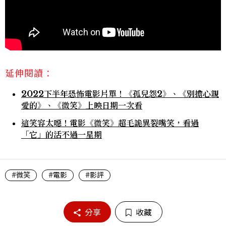
延伸閱讀：
2022下半年恐怖電影片單！《孤兒怨2》、《別擔心親
愛的》、《微笑》上映日期一次看
這笑容太噁！電影《微笑》超毛詭異裂嘴笑，看過
「它」的活不過一星期
#微笑
#電影
#影評
分享
收藏