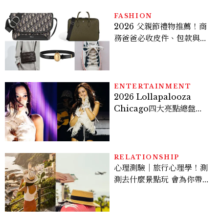
的透亮肌，熬夜拍戲不顯疲
倦感，超神！
FASHION
2026 父親節禮物推薦！商
務爸爸必收皮件、包款與鞋
履一次看
ENTERTAINMENT
2026 Lollapalooza
Chicago四大亮點總盤
點， JENNIE、 CORTIS
登台，K-POP擄獲全球！
RELATIONSHIP
心理測驗｜旅行心理學！測
測去什麼景點玩 會為你帶來
好運