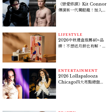
《戀愛修課》Kit Connor
傳演新一代獨眼龍！加入新
版《X戰警》，可望搭檔
Sadie Sink
LIFESTYLE
2026中秋禮盒推薦40+品
牌！不想送月餅也有解，送
長輩、送客戶一次挑
ENTERTAINMENT
2026 Lollapalooza
Chicago四大亮點總盤
點， JENNIE、 CORTIS
登台，K-POP擄獲全球！