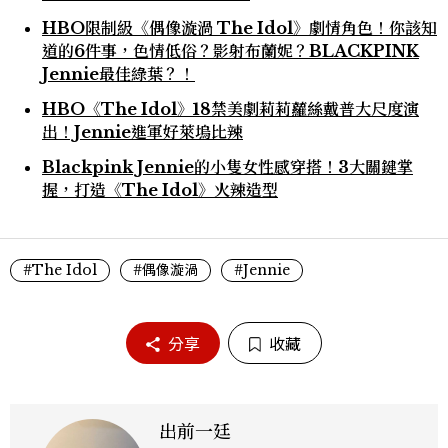
HBO限制級《偶像漩渦 The Idol》劇情角色！你該知
道的6件事，色情低俗？影射布蘭妮？BLACKPINK
Jennie最佳綠葉？！
HBO《The Idol》18禁美劇莉莉蘿絲戴普大尺度演
出！Jennie進軍好萊塢比辣
Blackpink Jennie的小隻女性感穿搭！3大關鍵掌
握，打造《The Idol》火辣造型
#The Idol
#偶像漩渦
#Jennie
分享
收藏
出前一廷