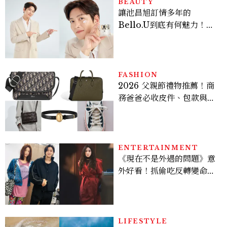
BEAUTY
讓池昌旭訂情多年的
Bello.U到底有何魅力！揭
密男神發光乳霜～「肽光透
亮緊緻霜」如何打造日不落
的透亮肌，熬夜拍戲不顯疲
倦感，超神！
FASHION
2026 父親節禮物推薦！商
務爸爸必收皮件、包款與鞋
履一次看
ENTERTAINMENT
《現在不是外遇的問題》意
外好看！抓偷吃反轉變命
案？金憓秀傳奇美腿被讚
爆、金智勳大秀腹肌，曹汝
貞雙影后飆戲，線上看7大
看點懶人包
LIFESTYLE