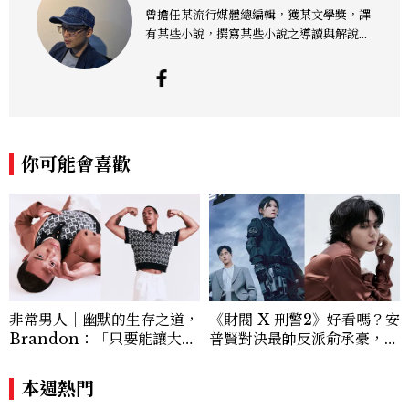
曾擔任某流行媒體總編輯，獲某文學獎，譯
有某些小說，撰寫某些小說之導讀與解說類
文章，認為下雨天最好的去處是電影院，或
乾脆在家看片，配上熱騰騰的泡麵，故以此
為名。臉書粉絲頁為「史蒂芬金銀銅鐵席
格」。
你可能會喜歡
非常男人｜幽默的生存之道，
《財閥 X 刑警2》好看嗎？安
Brandon：「只要能讓大家
普賢對決最帥反派俞承豪，鄭
笑，我們就有機會玩在一起，
恩彩接棒女主，開專機、刷黑
讓敵人成為朋友。」
卡，用錢輾壓罪犯的陳利手回
本週熱門
來了，這次能玩多大？