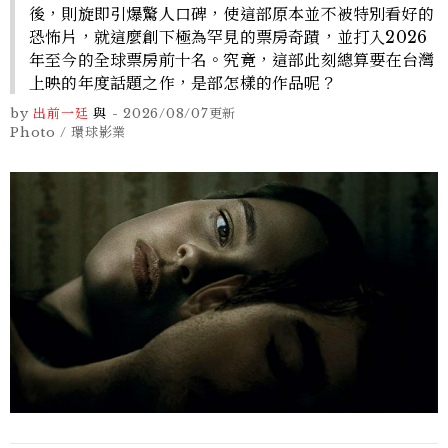
後，則旋即引爆驚人口碑，使這部原本並不被特別看好的
恐怖片，就這麼創下極為罕見的票房奇蹟，並打入2026
年至今的全球票房前十名。究竟，這部此刻總算要在台灣
上映的年度話題之作，是部怎樣的作品呢？
by
出前一廷
與
-
2026/08/07
更新
Photo / 環球影業