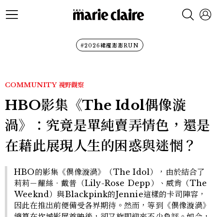
#2026裙襬澎澎RUN
COMMUNITY
視野觀察
HBO影集《The Idol偶像漩
渦》：究竟是單純賣弄情色，還是
在藉此展現人生的困惑與迷惘？
HBO的影集《偶像漩渦》（The Idol），由於結合了
莉莉－蘿絲．戴普（Lily-Rose Depp）、威肯（The
Weeknd）與Blackpink的Jennie這樣的卡司陣容，
因此在推出前便備受各界期待。然而，等到《偶像漩渦》
總算在坎城影展首映後，卻又旋即迎來不少負評。如今，