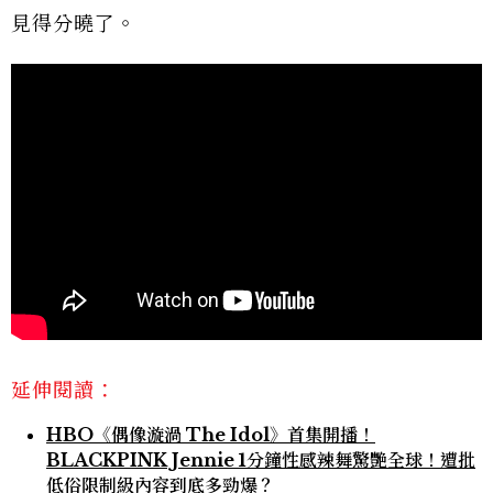
見得分曉了。
延伸閱讀：
HBO《偶像漩渦 The Idol》首集開播！
BLACKPINK Jennie 1分鐘性感辣舞驚艷全球！遭批
低俗限制級內容到底多勁爆？