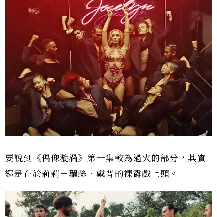
要說到《偶像漩渦》第一集較為過火的部分，其實
還是在於莉莉－蘿絲．戴普的裸露戲上頭。