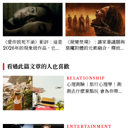
《愛你致死不渝》影評：這是
《屍變焚場》：讓家暴議題與
2026年的現象級作品，也是
惡魔附體的元素融合，釋放人
一部足以讓你想到自己的恐怖
心中的無邊黑暗
片
看過此篇文章的人也喜歡
RELATIONSHIP
心理測驗｜旅行心理學！測
測去什麼景點玩 會為你帶來
好運
ENTERTAINMENT