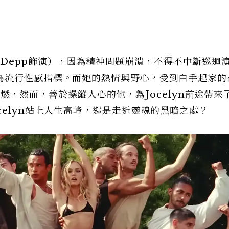
Rose Depp飾演），因為精神問題崩潰，不得不中斷巡迴
為流行性感指標。而她的熱情與野心，受到白手起家的
）所點燃，然而，善於操縱人心的他，為Jocelyn前途帶來
celyn站上人生高峰，還是走近靈魂的黑暗之處？