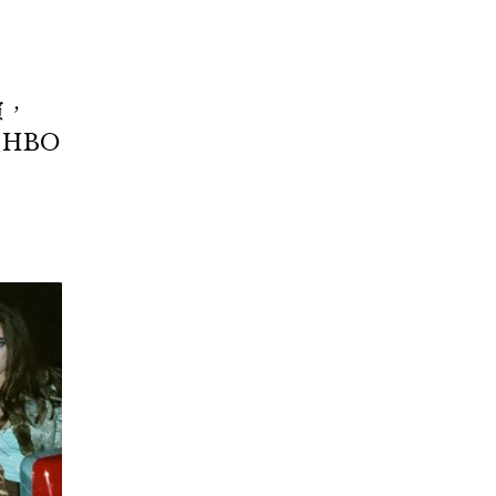
演，
在HBO