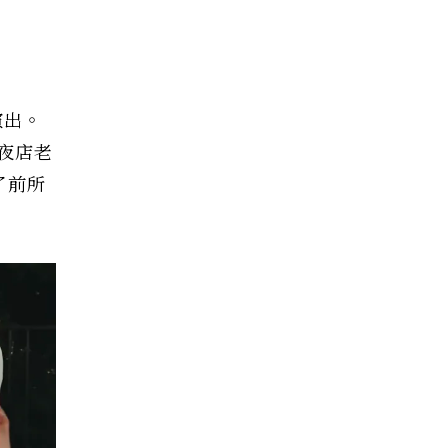
演出。
夜店老
了前所