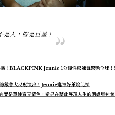
不是人，妳是巨星！
開播！BLACKPINK Jennie 1分鐘性感辣舞驚艷全球
莉蘿絲戴普大尺度演出！Jennie進軍好萊塢比辣
》：究竟是單純賣弄情色，還是在藉此展現人生的困惑與迷惘