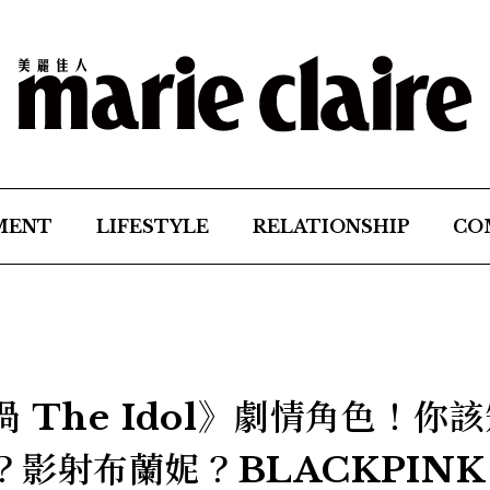
MENT
LIFESTYLE
RELATIONSHIP
CO
 The Idol》劇情角色！你
影射布蘭妮？BLACKPINK