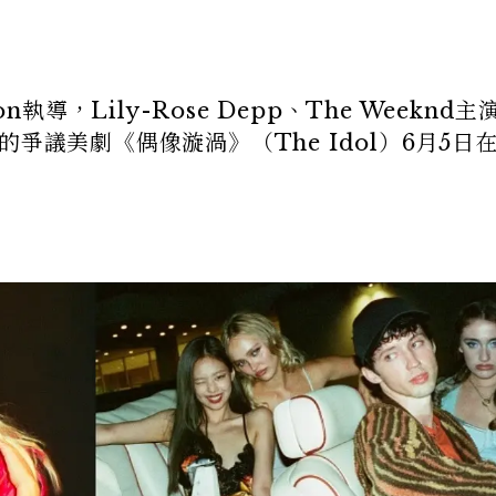
n執導，Lily-Rose Depp、The Weeknd主
配角的爭議美劇《偶像漩渦》（The Idol）6月5日