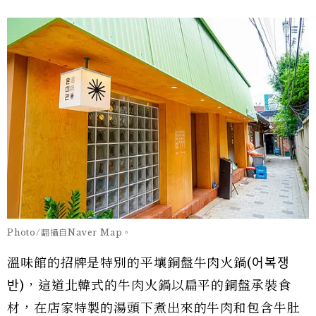
Photo/翻攝自Naver Map。
溫味館的招牌是特別的平壤銅盤牛肉火鍋(어복쟁
반)，這道北韓式的牛肉火鍋以扁平的銅盤承裝食
材，在店家特製的湯頭下煮出來的牛肉和包含牛肚