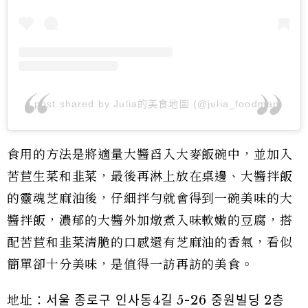
A post shared by Julia的美食地圖 (@julia_foodmap)
食用的方法是將適量大醬舀入大麥飯碗中，並加入
苦苣生菜和韭菜，最後再淋上放在桌邊、大醬拌飯
的靈魂芝麻油後，仔細拌勻就會得到一碗美味的大
醬拌飯，濃郁的大醬外加燉煮入味軟嫩的豆腐，搭
配苦苣和韭菜清脆的口感還有芝麻油的香氣，看似
簡單卻十分美味，是值得一訪再訪的美食。
地址：서울 종로구 인사동4길 5-26 중원빌딩 2층