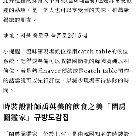
此外這裡的排骨大牛骨湯(갈비대곰탕)也是非常受歡
迎的品項，是一個人也可以享受到的美味，推薦給
獨旅的朋友。
地址：서울 종로구 북촌로2길 5-4
小提醒：溫味館現場候位採用catch table的候位
系統，記得要準備可以收韓國簡訊的韓國號碼以利
候位，若是熟悉naver預約或是catch table預約
的話建議可以先行訂位，以減少現場等待排隊的時
間。
時裝設計師禹英美的飲食之美「閨房
圖鑑家」
규방도감집
「閨房圖鑑家」位於北村，是由韓國知名的時裝設