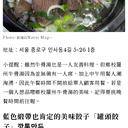
Photo/翻攝自Naver Map。
地址：서울 종로구 인사동4길 5-26 1층
小提醒：雖然牛骨湯也是一人友善料理，但鄉校羅
州牛骨湯因為並無備有一人席，加上中午用餐人潮
洶湧，因此午餐時間不開放給單人顧客用餐，若是
一個人想品嚐鄉校羅州牛骨湯的美味，記得要挑晚
餐時間前往喔。
藍色緞帶也肯定的美味餃子「罐頭餃
子」
깡통만두