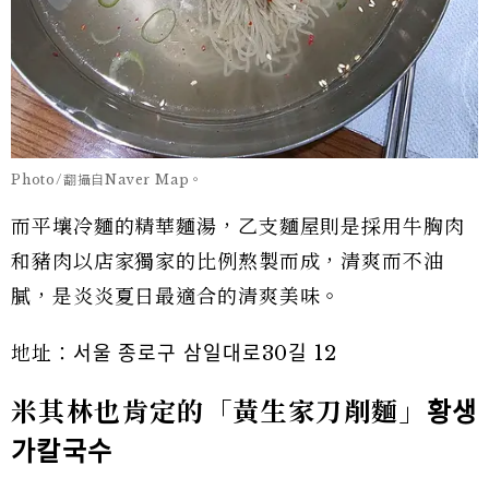
Photo/翻攝自Naver Map。
而平壤冷麵的精華麵湯，乙支麵屋則是採用牛胸肉
和豬肉以店家獨家的比例熬製而成，清爽而不油
膩，是炎炎夏日最適合的清爽美味。
地址：서울 종로구 삼일대로30길 12
米其林也肯定的「黃生家刀削麵」
황생
가칼국수