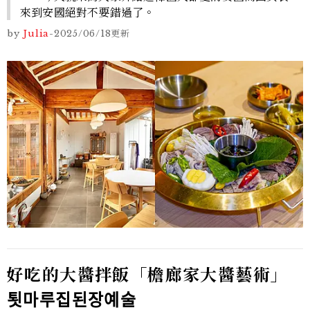
來到安國絕對不要錯過了。
by
Julia
-
2025/06/18
更新
好吃的大醬拌飯「檐廊家大醬藝術」
툇마루집된장예술