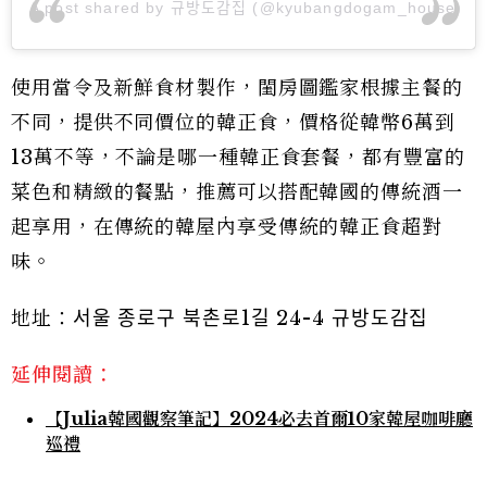
A post shared by 규방도감집 (@kyubangdogam_house)
使用當令及新鮮食材製作，閨房圖鑑家根據主餐的
不同，提供不同價位的韓正食，價格從韓幣6萬到
13萬不等，不論是哪一種韓正食套餐，都有豐富的
菜色和精緻的餐點，推薦可以搭配韓國的傳統酒一
起享用，在傳統的韓屋內享受傳統的韓正食超對
味。
地址：서울 종로구 북촌로1길 24-4 규방도감집
延伸閱讀：
【Julia韓國觀察筆記】2024必去首爾10家韓屋咖啡廳
巡禮