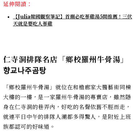
延伸閱讀：
【Julia韓國觀察筆記】首爾必吃蔘雞湯5間推薦！三伏
天就是要吃人蔘雞
仁寺洞排隊名店「鄉校羅州牛骨湯」
향교나주곰탕
「鄉校羅州牛骨湯」就位在和檐廊家大醬藝術同棟
大樓的一樓，是一家羅州牛骨湯的專賣店，雖然隱
身在仁寺洞的巷弄內，好吃的名聲依舊不脛而走，
就連平日中午的排隊人潮都多得驚人，是附近上班
族都認可的好味道。