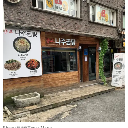
Photo/翻攝自Naver Map。