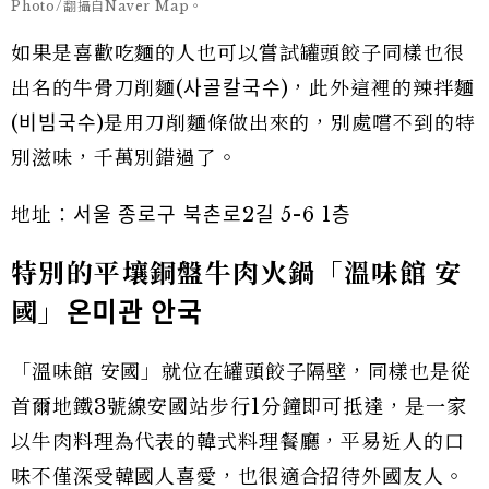
Photo/翻攝自Naver Map。
如果是喜歡吃麵的人也可以嘗試罐頭餃子同樣也很
出名的牛骨刀削麵(사골칼국수)，此外這裡的辣拌麵
(비빔국수)是用刀削麵條做出來的，別處嚐不到的特
別滋味，千萬別錯過了。
地址：서울 종로구 북촌로2길 5-6 1층
特別的平壤銅盤牛肉火鍋「溫味館 安
國」
온미관
안국
「溫味館 安國」就位在罐頭餃子隔壁，同樣也是從
首爾地鐵3號線安國站步行1分鐘即可抵達，是一家
以牛肉料理為代表的韓式料理餐廳，平易近人的口
味不僅深受韓國人喜愛，也很適合招待外國友人。