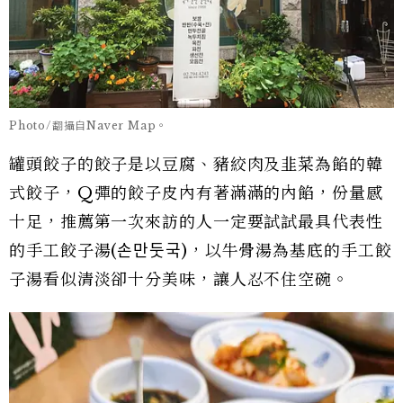
Photo/翻攝自Naver Map。
罐頭餃子的餃子是以豆腐、豬絞肉及韭菜為餡的韓
式餃子，Q彈的餃子皮內有著滿滿的內餡，份量感
十足，推薦第一次來訪的人一定要試試最具代表性
的手工餃子湯(손만둣국)，以牛骨湯為基底的手工餃
子湯看似清淡卻十分美味，讓人忍不住空碗。