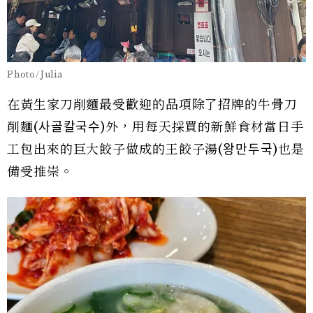
Photo/Julia
在黃生家刀削麵最受歡迎的品項除了招牌的牛骨刀
削麵(사골칼국수)外，用每天採買的新鮮食材當日手
工包出來的巨大餃子做成的王餃子湯(왕만두국)也是
備受推崇。