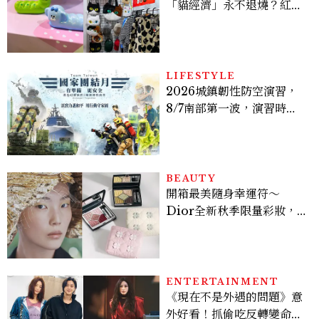
「貓經濟」永不退燒？紅到
國際的台灣療癒插畫、曼谷
新潮貓系品牌，今年不能錯
過的貓咪IP推薦
LIFESTYLE
2026城鎮韌性防空演習，
8/7南部第一波，演習時
間、可以出門嗎？罰款懶人
包
BEAUTY
開箱最美隨身幸運符～
Dior全新秋季限量彩妝，
幸運草圖騰從眼影到唇膏外
殼都想收藏！官網 8/7 開
賣，晚一步就沒了！
ENTERTAINMENT
《現在不是外遇的問題》意
外好看！抓偷吃反轉變命