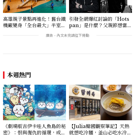
高雄親子景點再進化！舊台鐵
引發全網爆紅討論的「Hots
機廠變身「全台最大」半室內
pan」是什麼？父親節想當天
樂園，8/8開幕、30項設施免
菜老爸並不難，掌握活到老、
費玩到飽
帥到老的關鍵
本週熱門
《劇場版吉伊卡哇人魚島的秘
【Julia韓國觀察筆記】天熱
密》：恨與復仇的循環，或許
就想吃冷麵，釜山必吃水冷麵