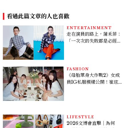
源自理應被歌頌的愛
5選
看過此篇文章的人也喜歡
ENTERTAINMENT
走在演員的路上，蒲禾菲：
「一次次的失敗都是必經過
程，必須要經過那些練習，
才能做得好。」
FASHION
《母胎單身大作戰2》女成
員IG私服模樣公開！崔玹諝
溫柔系歐膩粉絲飆漲、金秀
炫竟是低調千金？
LIFESTYLE
2026文博會直擊｜為何