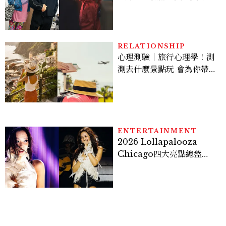
案？金憓秀傳奇美腿被讚
爆、金智勳大秀腹肌，曹汝
貞雙影后飆戲，線上看7大
看點懶人包
RELATIONSHIP
心理測驗｜旅行心理學！測
測去什麼景點玩 會為你帶來
好運
ENTERTAINMENT
2026 Lollapalooza
Chicago四大亮點總盤
點， JENNIE、 CORTIS
登台，K-POP擄獲全球！