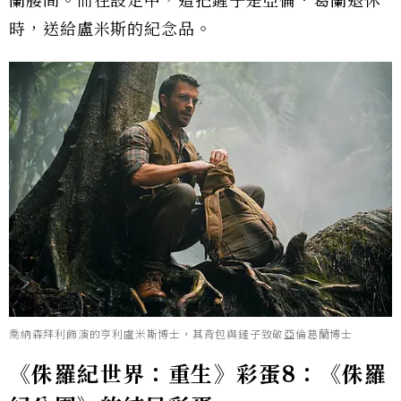
蘭腰間。而在設定中，這把鏟子是亞倫．葛蘭退休
時，送給盧米斯的紀念品。
喬納森拜利飾演的亨利盧米斯博士，其背包與鏟子致敬亞倫葛蘭博士
《侏羅紀世界：重生》彩蛋8：《侏羅