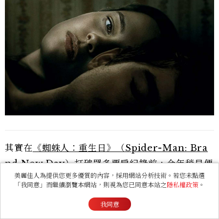
其實在
《蜘蛛人：重生日》（Spider-Man: Bra
nd New Day）
打破眾多票房紀錄前，今年稍早便
美麗佳人為提供您更多優質的內容，採用網站分析技術。若您未點選
已於美國上映的恐怖片
《愛你致死不渝》（Obses
「我同意」而繼續瀏覽本網站，則視為您已同意本站之
隱私權政策
。
sion）
，便已先行創下另一個票房神話，於製作成
我同意
本甚至不到100萬美金的情況下，於全球拿下了超