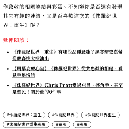
作致敬的相關連結與彩蛋。不知道你是否還有發現
其它有趣的連結，又是否喜歡這次的《侏羅紀世
界：重生》呢？
延伸閱讀：
《侏羅紀世界：重生》有哪些品種恐龍？黑寡婦史嘉蕾
喬韓森挑大樑演出
【周慕姿療心室】《侏羅紀世界》從共患難的相處，看
見手足情誼
《侏羅紀世界》Chris Pratt當過店員、摔角手、甚至
是遊民！關於他的6件事
#侏羅紀世界：重生
#侏羅紀世界
#侏羅紀世界重生
#侏羅紀世界重生彩蛋
#電影
#彩蛋