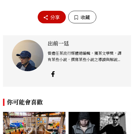
分享
收藏
出前一廷
曾擔任某流行媒體總編輯，獲某文學獎，譯
有某些小說，撰寫某些小說之導讀與解說類
文章，認為下雨天最好的去處是電影院，或
乾脆在家看片，配上熱騰騰的泡麵，故以此
為名。臉書粉絲頁為「史蒂芬金銀銅鐵席
格」。
你可能會喜歡