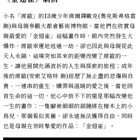
小名「席歐」的13歲少年席爾鐸戴克(奧克斯弗格雷
飾)與母親參觀大都會藝術博物館，當他們在欣賞母
親最愛的「金翅雀」這幅畫作時，館內突然發生大
爆炸，席歐幸運地逃過一劫，卻也因此與母親從此
天人永隔，這場突如其來的鉅變改變了席歐的一
生，讓他展開充滿波折的人生與探索的旅程；成年
後的席歐(安索艾格特 飾)經歷了無止盡的悲傷與自
責、一連串的重生、贖罪與溫暖的愛之後，當他回
首生命的這一切，他心中放不下的還是那幅改變他
一生的畫作：一隻腳被細細的鎖鏈綁在棲木上的小
鳥兒，那個看似美麗，卻永遠無法獲得自由，同時
也是母親在世時摯愛的作品：「金翅雀」。