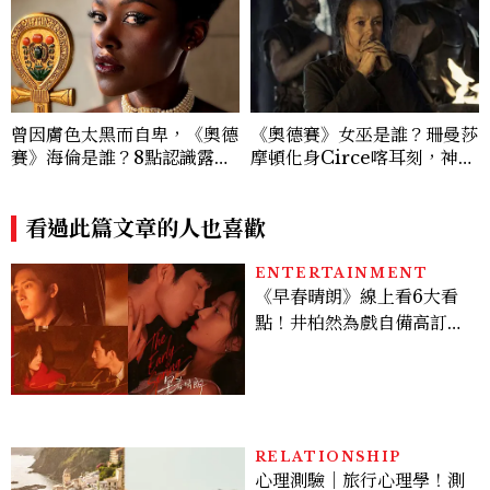
曾因膚色太黑而自卑，《奧德
《奧德賽》女巫是誰？珊曼莎
賽》海倫是誰？8點認識露琵
摩頓化身Circe喀耳刻，神級
塔尼詠歐：出道就奪下奧斯
演技成全片驚喜之一
卡、把童年陰影寫成暢銷繪本
看過此篇文章的人也喜歡
ENTERTAINMENT
《早春晴朗》線上看6大看
點！井柏然為戲自備高訂，
孫千苦等地下戀轉正，雨夜
激吻獲讚慾感天花板
RELATIONSHIP
心理測驗｜旅行心理學！測