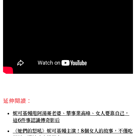
延伸閱讀：
妮可基嫚甩阿湯哥老婆、攀事業高峰、女人要靠自己，
這6件事認識傳奇影后
《她們的怒吼》妮可基嫚主演！8個女人的故事，不僅吃