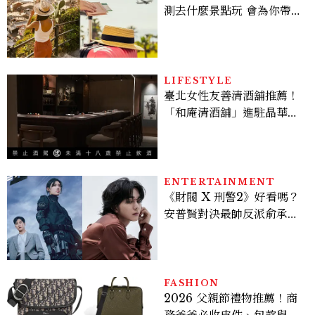
測去什麼景點玩 會為你帶來
好運
LIFESTYLE
臺北女性友善清酒舖推薦！
「和庵清酒舖」進駐晶華酒
店：首創五行心情選酒、單
杯180元起輕鬆微醺
ENTERTAINMENT
《財閥 X 刑警2》好看嗎？
安普賢對決最帥反派俞承
豪，鄭恩彩接棒女主，開專
機、刷黑卡，用錢輾壓罪犯
的陳利手回來了，這次能玩
多大？
FASHION
2026 父親節禮物推薦！商