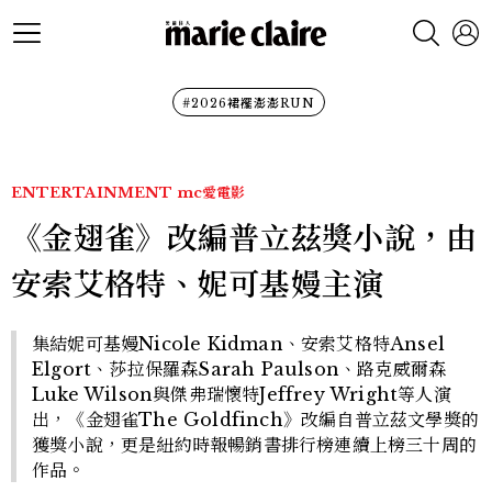
#2026裙襬澎澎RUN
ENTERTAINMENT
mc愛電影
《金翅雀》改編普立茲獎小說，由
安索艾格特、妮可基嫚主演
集結妮可基嫚Nicole Kidman、安索艾格特Ansel
Elgort、莎拉保羅森Sarah Paulson、路克威爾森
Luke Wilson與傑弗瑞懷特Jeffrey Wright等人演
出，《金翅雀The Goldfinch》改編自普立茲文學獎的
獲獎小說，更是紐約時報暢銷書排行榜連續上榜三十周的
作品。