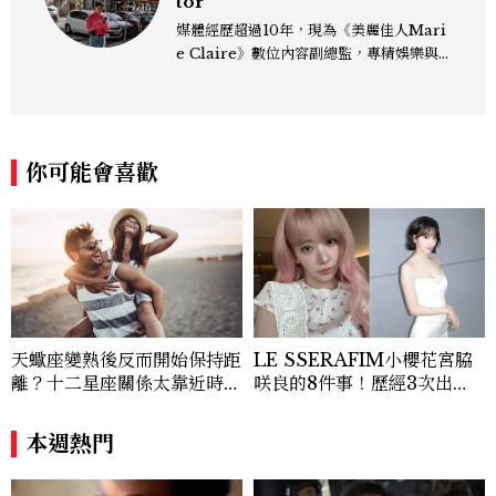
tor
媒體經歷超過10年，現為《美麗佳人Mari
e Claire》數位內容副總監，專精娛樂與
生活風格領域，處理國內外名人消息、頒獎
典禮與大型內容企劃。 ren_chen@mct
w.com.tw
你可能會喜歡
天蠍座變熟後反而開始保持距
LE SSERAFIM小櫻花宮脇
離？十二星座關係太靠近時最
咲良的8件事！歷經3次出
怕發生的事，「這星座」一有
道、嚴以律己的終極自我管理
壓力就先躲起來
王、靠「這招」養成17吋螞蟻
本週熱門
腰