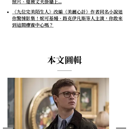
照片、還被丈夫掛牆上...
《九位完美陌生人》改編《美麗心計》作者同名小說迷
你驚悚影集！妮可基嫚、路克伊凡斯等人主演，你敢來
到這間療養中心嗎？
本文圖輯