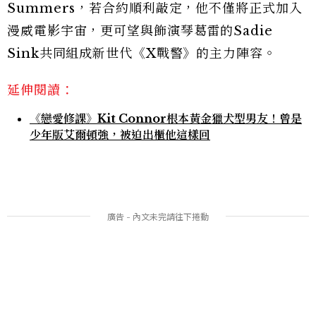
Summers，若合約順利敲定，他不僅將正式加入
漫威電影宇宙，更可望與飾演琴葛雷的Sadie
Sink共同組成新世代《X戰警》的主力陣容。
延伸閱讀：
《戀愛修課》Kit Connor根本黃金獵犬型男友！曾是
少年版艾爾頓強，被迫出櫃他這樣回