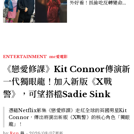
外好看！抓偷吃反轉變命
案？金憓秀傳奇美腿被讚
爆、金智勳大秀腹肌，曹汝
貞雙影后飆戲，線上看7大
看點懶人包
ENTERTAINMENT
mc愛電影
《戀愛修課》Kit Connor傳演新
一代獨眼龍！加入新版《X戰
警》，可望搭檔Sadie Sink
憑藉Netflix影集《戀愛修課》走紅全球的英國男星Kit
Connor，傳出將演出新版《X戰警》的核心角色「獨眼
龍」！
by
Ren
與
-
2026/08/07
更新