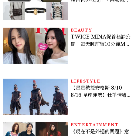
務爸爸必收皮件、包款與鞋
履一次看
BEAUTY
TWICE MINA保養秘訣公
開！每天睡前留10分鐘ME
TIME、定期皮拉提斯，6
個日常習慣養出牛奶肌
LIFESTYLE
【星星教授安格斯 8/10-
8/16 星座運勢】牡羊情緒
變敏感，雙子人際吸引力爆
棚
ENTERTAINMENT
《現在不是外遇的問題》意