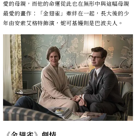
愛的母親，而他的命運從此也在無形中與這幅母親
最愛的畫作：「金翅雀」牽絆在一起，長大後的少
年由安索艾格特飾演，妮可基嫚則是巴波夫人。
《金翅雀》劇情