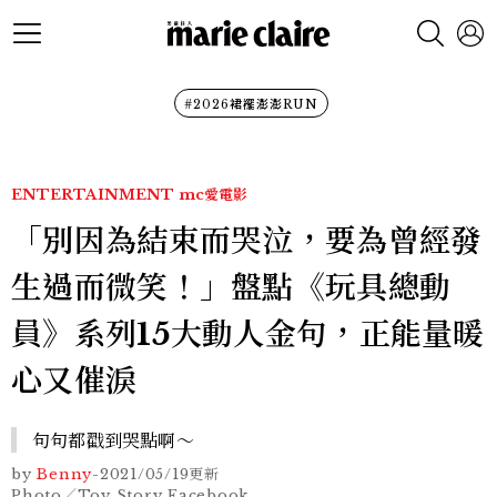
#2026裙襬澎澎RUN
ENTERTAINMENT
mc愛電影
「別因為結束而哭泣，要為曾經發
生過而微笑！」盤點《玩具總動
員》系列15大動人金句，正能量暖
心又催淚
句句都戳到哭點啊～
by
Benny
-
2021/05/19
更新
Photo／Toy Story Facebook