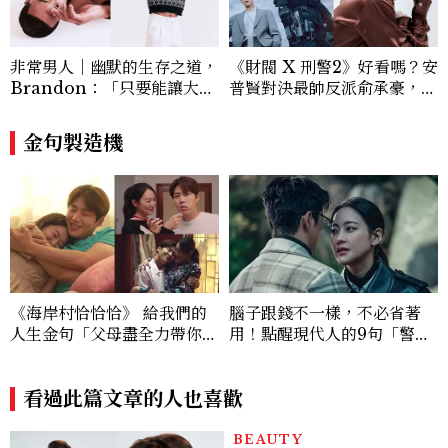
0篇深度專題「MC開房間」、260 篇以上
「玩咖懶人包」盤點類文章，致力用專業視
角提供讀者最新話題、兼具風格與實用的高
非常男人｜幽默的生存之道，
《財閥 X 刑警2》好看嗎？安
品質生活旅遊靈感內容。 Contact：ben
Brandon：「只要能讓大家
普賢對決最帥反派俞承豪，鄭
ny_yang@mctw.com.tw
笑，我們就有機會玩在一起，
恩彩接棒女主，開專機、刷黑
讓敵人成為朋友。」
卡，用錢輾壓罪犯的陳利手回
金句製造機
來了，這次能玩多大？
《海岸村恰恰恰》 給我們的
腦子跟錢不一樣，不必省著
人生金句「父母盡全力帶你到
用！點醒現代人的9句「警世
這世界，你也要盡全力幸福」
語錄」，負能量滿點讀完超紓
壓
看過此篇文章的人也喜歡
BEAUTY