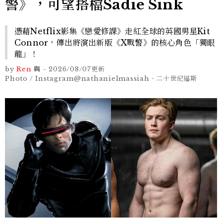
警》，可望搭檔Sadie Sink
憑藉Netflix影集《戀愛修課》走紅全球的英國男星Kit
Connor，傳出將演出新版《X戰警》的核心角色「獨眼
龍」！
by
Ren
與
-
2026/08/07
更新
Photo / Instagram@nathanielmassiah、二十世紀福斯