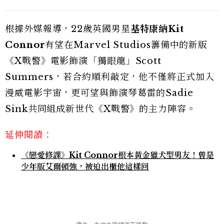
根據外媒報導，22歲英國男星
基特康納Kit
Connor
有望在Marvel Studios籌備中的新版
《X戰警》電影飾演「獨眼龍」Scott
Summers，若合約順利敲定，他不僅將正式加入
漫威電影宇宙，更可望與飾演琴葛雷的Sadie
Sink共同組成新世代《X戰警》的主力陣容。
延伸閱讀：
《戀愛修課》Kit Connor根本黃金獵犬型男友！曾是
少年版艾爾頓強，被迫出櫃他這樣回