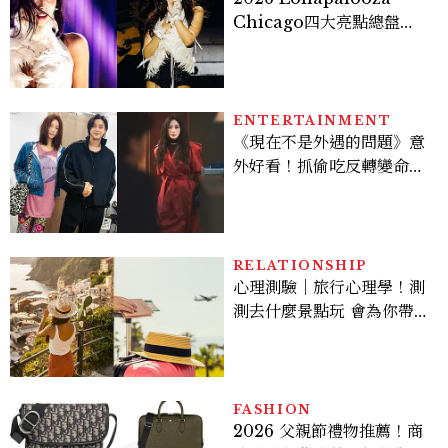
Chicago四大亮點總盤
點， JENNIE、 CORTIS
登台，K-POP擄獲全球！
ENTERTAINMENT
《現在不是外遇的問題》意
外好看！抓偷吃反轉變命
案？金憓秀傳奇美腿被讚
爆、金智勳大秀腹肌，曹汝
貞雙影后飆戲，線上看7大
看點懶人包
RELATIONSHIP
心理測驗｜旅行心理學！測
測去什麼景點玩 會為你帶來
好運
FASHION
2026 父親節禮物推薦！商