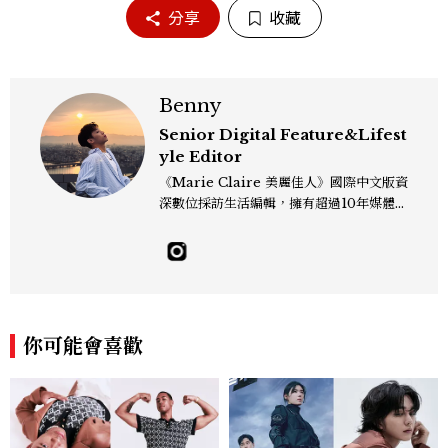
分享
收藏
Benny
Senior Digital Feature&Lifest
yle Editor
《Marie Claire 美麗佳人》國際中文版資
深數位採訪生活編輯，擁有超過10年媒體與
編輯實務經驗。目前專注及深耕於全球各地
飯店、奢華旅宿、旅遊景點、航空等領域，
另涉獵3C家電、居家生活範疇，具備實測
開箱與趨勢剖析能力。 曾擔任即時新聞編
輯、時尚鐘錶線記者，擅長以精闢觀點挖掘
獨特角度，採訪足跡遍及馬爾地夫、紐西
你可能會喜歡
蘭、瑞士、德國、瑞典、亞洲主要城市，合
作品牌包含Aman、Four Seasons、Ca
pella、Mandarin Oriental、JOAL
I、Raffles、Banyan Tree、IHG、Ma
rriott等頂級飯店集團。 策劃並執行超過7