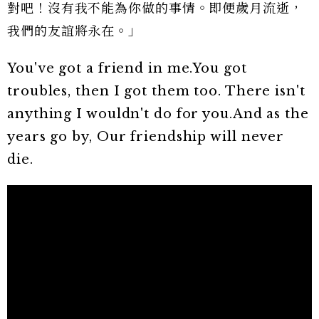
對吧！沒有我不能為你做的事情。即便歲月流逝，
我們的友誼將永在。」
You've got a friend in me.You got
troubles, then I got them too. There isn't
anything I wouldn't do for you.And as the
years go by, Our friendship will never
die.