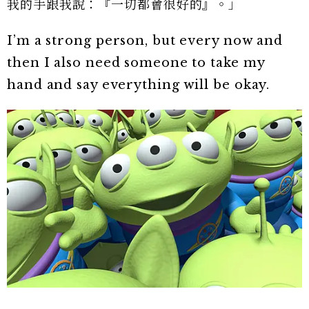
我的手跟我說：『一切都會很好的』。」
I’m a strong person, but every now and
then I also need someone to take my
hand and say everything will be okay.