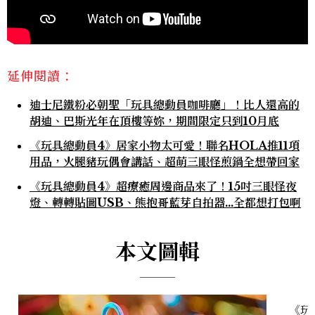
延伸閱讀：
迪士尼鐵粉必朝聖「玩具總動員咖啡廳」！比人還高的
胡迪、巴斯光年在頂樓等妳，期間限定只到10月底
《玩具總動員4》居家小物太可愛！聯名HOLA推11項
用品，火腿豬玩偶會講話、超萌三眼怪煎鍋全想帶回家
《玩具總動員4》超療癒周邊商品來了！15吋三眼怪夜
燈、轉轉貼圖USB、熊抱哥藍芽自拍器...全都想打包啊
本文圖輯
《玩