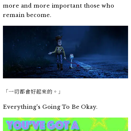
more and more important those who
remain become.
「一切都會好起來的。」
Everything's Going To Be Okay.