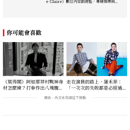
e Claire》數位內容副總監，專精娛樂與
生活風格領域，處理國內外名人消息、頒獎
典禮與大型內容企劃。 ren_chen@mct
w.com.tw
你可能會喜歡
《莫得閒》阿如那莽村戰神身
走在演員的路上，蒲禾菲：
材怎麼練？打拳炸出八塊腹
「一次次的失敗都是必經過
肌，HYROX挑戰也沒錯過
程，必須要經過那些練習，才
能做得好。」