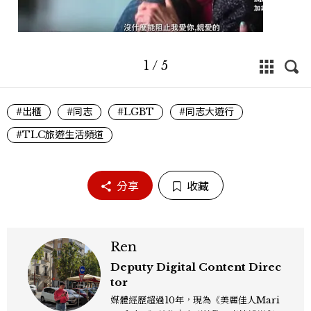
1
/
5
#出櫃
#同志
#LGBT
#同志大遊行
#TLC旅遊生活頻道
分享
收藏
Ren
Deputy Digital Content Direc
tor
媒體經歷超過10年，現為《美麗佳人Mari