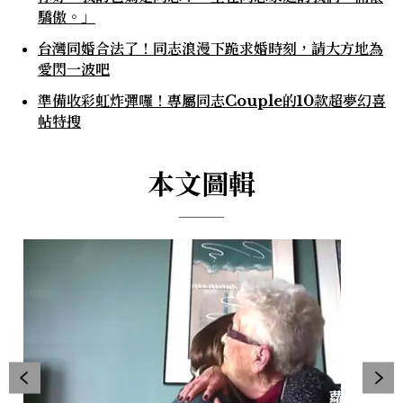
驕傲。」
台灣同婚合法了！同志浪漫下跪求婚時刻，請大方地為
愛閃一波吧
準備收彩虹炸彈囉！專屬同志Couple的10款超夢幻喜
帖特搜
本文圖輯