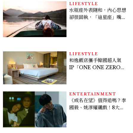
LIFESTYLE
水瓶座外表隨和，內心思想
卻很固執，「這星座」嘴上
說都可以，最後還是照自己
的方式選！12星座最難被改
變的一面
LIFESTYLE
和逸飯店攜手韓國超人氣
IP「ONE ONE ZERO
SEVEN」，打造療癒系快
樂狗狗主題房！全台獨家客
房、聯名好禮一次收藏
ENTERTAINMENT
《成名在望》值得追嗎？李
國毅、姚淳耀飆戲！8大看
點與網友殘酷評價：節奏太
慢、犯人太好猜？