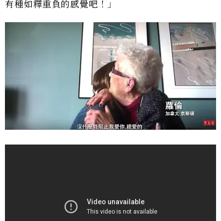
有種如釋重負的感覺吧！」