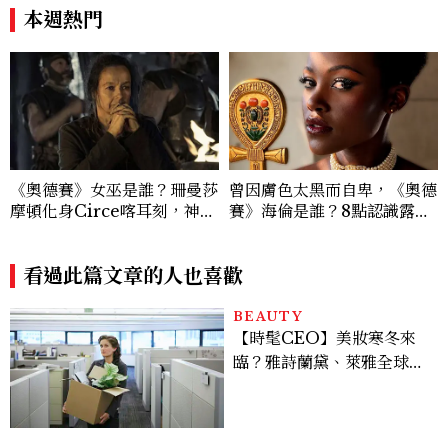
本週熱門
《奧德賽》女巫是誰？珊曼莎
曾因膚色太黑而自卑，《奧德
摩頓化身Circe喀耳刻，神級
賽》海倫是誰？8點認識露琵
演技成全片驚喜之一
塔尼詠歐：出道就奪下奧斯
卡、把童年陰影寫成暢銷繪本
看過此篇文章的人也喜歡
BEAUTY
【時髦CEO】美妝寒冬來
臨？雅詩蘭黛、萊雅全球裁
員＋關閉官網，下一步計畫
曝光