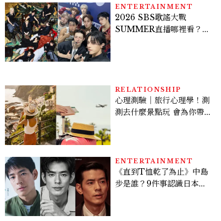
ENTERTAINMENT
2026 SBS歌謠大戰
SUMMER直播哪裡看？
Stray Kids、ATEEZ等
28組卡司、線上播出時間一
次看
RELATIONSHIP
心理測驗｜旅行心理學！測
測去什麼景點玩 會為你帶來
好運
ENTERTAINMENT
《直到T恤乾了為止》中島
步是誰？9件事認識日本
「昭和臉」男星：大文豪玄
孫、《地獄占星師》關鍵人
物