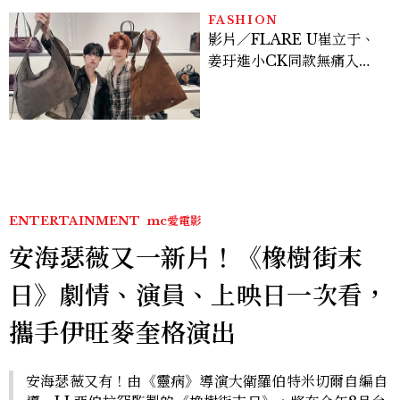
FASHION
影片／FLARE U崔立于、
姜玗進小CK同款無痛入
手！身上這款CHARLES
& KEITH大包好燒
ENTERTAINMENT
mc愛電影
安海瑟薇又一新片！《橡樹街末
日》劇情、演員、上映日一次看，
攜手伊旺麥奎格演出
安海瑟薇又有！由《靈病》導演大衛羅伯特米切爾自編自