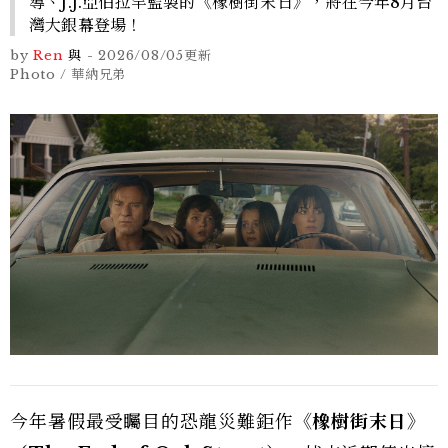
導、J.J.亞伯拉罕監製的《橡樹街末日》，將在今年8月台
灣大銀幕登場！
by
Ren
與
-
2026/08/05
更新
Photo / 華納兄弟
今年暑假最受矚目的恐龍災難鉅作
《橡樹街末日》