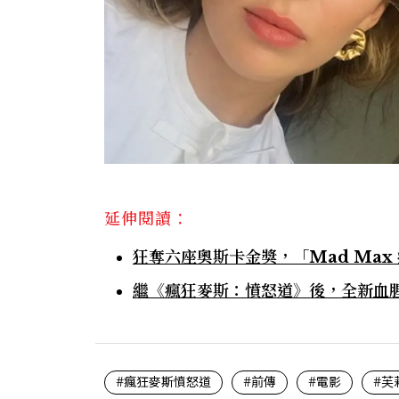
延伸閱讀：
狂奪六座奧斯卡金獎，「Mad Ma
繼《瘋狂麥斯：憤怒道》後，全新血
#瘋狂麥斯憤怒道
#前傳
#電影
#芙