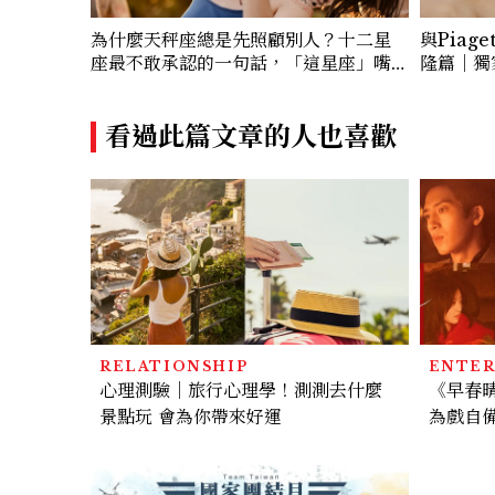
為什麼天秤座總是先照顧別人？十二星
與Pia
座最不敢承認的一句話，「這星座」嘴
隆篇｜獨
上說沒差，回家之後想很久
看過此篇文章的人也喜歡
RELATIONSHIP
ENTE
心理測驗｜旅行心理學！測測去什麼
《早春
景點玩 會為你帶來好運
為戲自
正，雨