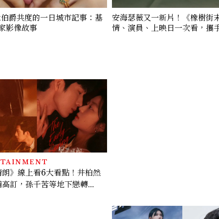
get伯爵共度的一日城市記事：基
安海瑟薇又一新片！《橡樹街
家影像故事
情、演員、上映日一次看，攜
奎格演出
RTAINMENT
晴朗》線上看6大看點！井柏然
備高訂，孫千苦等地下戀轉
夜激吻獲讚慾感天花板