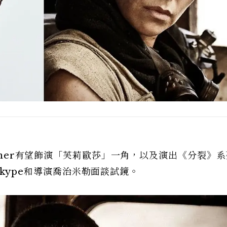
Comer有望飾演「芙莉歐莎」一角，以及演出《分裂》
通過Skype和導演喬治米勒面談試鏡。