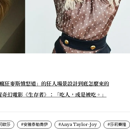
x 瘋狂麥斯憤怒道」的狂人場景設計到底怎麼來的
腥奇幻電影《生存者》：「吃人，或是被吃。」
莉歐莎
#安雅泰勒喬伊
#Anya Taylor-Joy
#莎莉賽隆