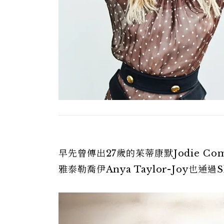
早先曾傳出27歲的茱蒂康默Jodie 
雅泰勒喬伊Anya Taylor-Joy也