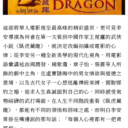
這部將華人電影推至最高峰的精彩盛世，更可見李
安導演為何會在第一次看到中國作家王度廬的武俠
小說《臥虎藏龍》，就決定改編拍攝成電影的心
情；從李安另一種全新美學的現代化視角，用電影
語彙講述由周潤發、楊紫瓊、章子怡、張震等人所
飾的劇中主角，在虛實隱晦中的男女情欲與道德之
意境，以及古代女子一心想逃離傳統束縛、擺脫媒
妁之婚，追求人生真誠面對自己的心，同時感受氣
勢磅礴的武打場面。在人生不同階段重看《臥虎藏
龍》，都能有不同的領悟和回味之處，而明白李安
常掛在嘴邊說的那句話：「每個人心裡都有一把青