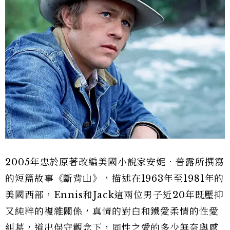
2005年忠於原著改編美國小說家安妮．普露所撰寫
的短篇故事《斷背山》，描述在1963年至1981年的
美國西部，Ennis和Jack這兩位男子近20年既壓抑
又純粹的複雜關係，真情的對白和鐵愛柔情的性愛
糾葛，道出保守觀念下，同性之愛的多少無奈與感