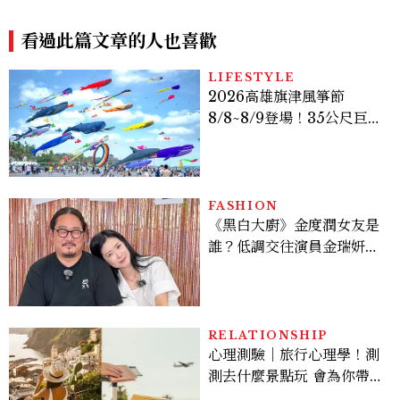
析：安海瑟薇、莎莉賽隆、千
次看，攜手伊旺麥奎格演出
黛亞三位女性角色如何改變奧
德修斯
看過此篇文章的人也喜歡
LIFESTYLE
2026高雄旗津風箏節
8/8~8/9登場！35公尺巨大
鯨魚首度放飛、豐富親子活
動時間懶人包
FASHION
《黑白大廚》金度潤女友是
誰？低調交往演員金瑞妍、
曾出演《少年法庭》，私下
極簡風穿搭是日常範本！
RELATIONSHIP
心理測驗｜旅行心理學！測
測去什麼景點玩 會為你帶來
好運