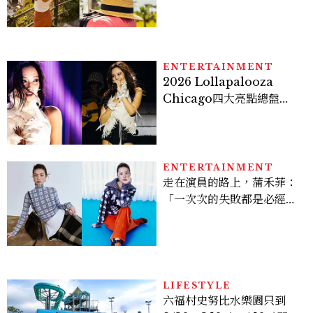
ENTERTAINMENT
2026 Lollapalooza
Chicago四大亮點總盤
點， JENNIE、 CORTIS
登台，K-POP擄獲全球！
ENTERTAINMENT
走在演員的路上，蒲禾菲：
「一次次的失敗都是必經過
程，必須要經過那些練習，
才能做得好。」
LIFESTYLE
六福村史努比水樂園只到