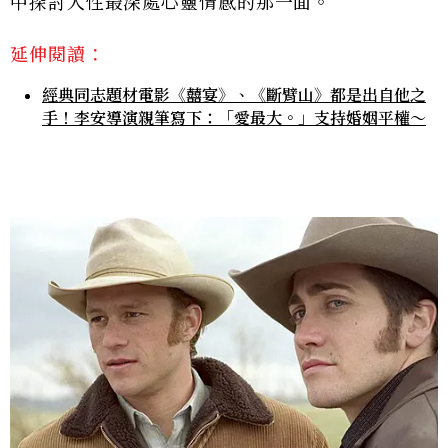
中探討人性最深處心靈情感的那一面。
延伸閱讀：
經典同志題材電影《囍宴》、《斷臂山》都是出自他之
手！李安導演親筆寫下：「愛最大。」支持婚姻平權～