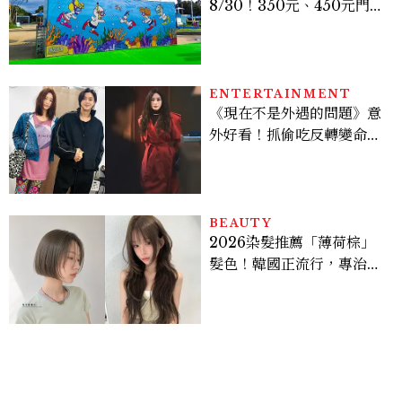
8/30！350元、450元門票
優惠一次看，必拍造景、
SNOOPY美食可愛登場
ENTERTAINMENT
《現在不是外遇的問題》意
外好看！抓偷吃反轉變命
案？金憓秀傳奇美腿被讚
爆、金智勳大秀腹肌，曹汝
貞雙影后飆戲，線上看7大
看點懶人包
BEAUTY
2026染髮推薦「薄荷棕」
髮色！韓國正流行，專治紅
橘感，不漂也能染出高級透
明感