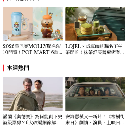
2026星巴克MOLLY聯名8/
LOJEL × 成真咖啡聯名下午
10開賣！POP MART 6款
茶開吃！抹茶舒芙蕾療癒登
杯袋價格、草莓布蕾星冰樂一
場，期間限定至9/30
次看
本週熱門
諾蘭《奧德賽》為何能創下史
安海瑟薇又一新片！《橡樹街
詩級票房？6大改編細節解
末日》劇情、演員、上映日一