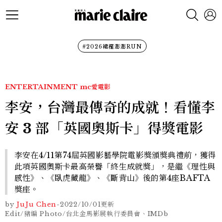
#2026裙襬澎澎RUN
ENTERTAINMENT
mc愛電影
李安，台灣最傳奇的成就！看懂李
安 3 部「英國奧斯卡」得獎電影
李安在4/11第74屆英國影藝學院電影獎頒獎典禮前，獲得
此項英國奧斯卡最高榮譽「終生成就獎」，是繼《理性與
感性》、《臥虎藏龍》、《斷背山》後的第4座BAFTA
獎座。
by
JuJu Chen
-
2022/10/01
更新
Edit/豬編 Photo/台北金馬影展執行委員會、IMDb