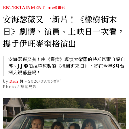
ENTERTAINMENT
mc愛電影
安海瑟薇又一新片！《橡樹街末
日》劇情、演員、上映日一次看，
攜手伊旺麥奎格演出
安海瑟薇又有！由《靈病》導演大衛羅伯特米切爾自編自
導、J.J.亞伯拉罕監製的《橡樹街末日》，將在今年8月台
灣大銀幕登場！
by
Ren
與
-
2026/08/05
更新
Photo / 華納兄弟