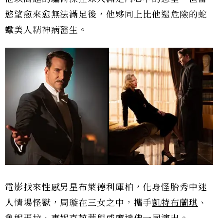
慾望愈來愈無法滿足後，他夥同上比他還危險的蛇
蠍美人精神病醫生。
電影找來性感男星布萊德利庫柏，化身怪胎秀中迷
人情場怪獸，周璇在三女之中，攜手
凱特布蘭琪
、