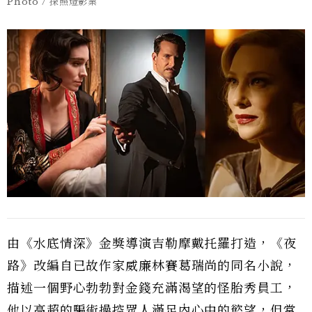
Photo / 探照燈影業
由《水底情深》金獎導演吉勒摩戴托羅打造，《夜
路》改編自已故作家威廉林賽葛瑞尚的同名小說，
描述一個野心勃勃對金錢充滿渴望的怪胎秀員工，
他以高超的騙術操控眾人滿足內心中的慾望，但當