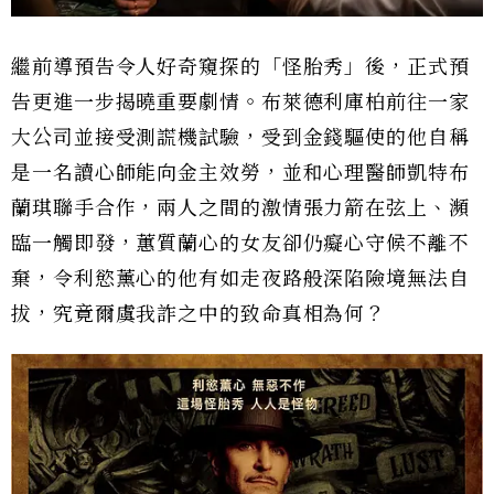
繼前導預告令人好奇窺探的「怪胎秀」後，正式預
告更進一步揭曉重要劇情。布萊德利庫柏前往一家
大公司並接受測謊機試驗，受到金錢驅使的他自稱
是一名讀心師能向金主效勞，並和心理醫師凱特布
蘭琪聯手合作，兩人之間的激情張力箭在弦上、瀕
臨一觸即發，蕙質蘭心的女友卻仍癡心守候不離不
棄，令利慾薰心的他有如走夜路般深陷險境無法自
拔，究竟爾虞我詐之中的致命真相為何？