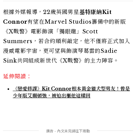
根據外媒報導，22歲英國男星
基特康納Kit
Connor
有望在Marvel Studios籌備中的新版
《X戰警》電影飾演「獨眼龍」Scott
Summers，若合約順利敲定，他不僅將正式加入
漫威電影宇宙，更可望與飾演琴葛雷的Sadie
Sink共同組成新世代《X戰警》的主力陣容。
延伸閱讀：
《戀愛修課》Kit Connor根本黃金獵犬型男友！曾是
少年版艾爾頓強，被迫出櫃他這樣回