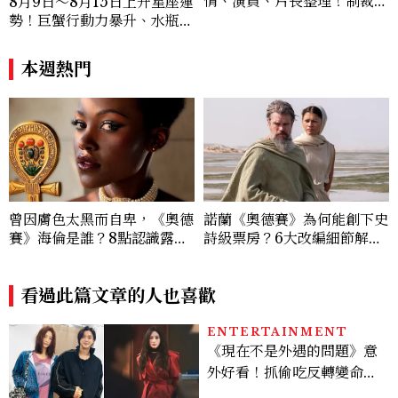
情、演員、片長整理！制裁
8月9日～8月15日上升星座運
者、浩克登場，莎蒂辛克演
勢！巨蟹行動力暴升、水瓶迎
誰？
新緣分
本週熱門
曾因膚色太黑而自卑，《奧德
諾蘭《奧德賽》為何能創下史
賽》海倫是誰？8點認識露琵
詩級票房？6大改編細節解
塔尼詠歐：出道就奪下奧斯
析：安海瑟薇、莎莉賽隆、千
卡、把童年陰影寫成暢銷繪本
黛亞三位女性角色如何改變奧
看過此篇文章的人也喜歡
德修斯
ENTERTAINMENT
《現在不是外遇的問題》意
外好看！抓偷吃反轉變命
案？金憓秀傳奇美腿被讚