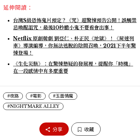
延伸閱讀：
台灣S級恐怖鬼片預定？《咒》超驚悚預告公開！誤觸禁
忌喚醒詛咒，最後10秒膽小鬼不要看會出事！
Netflix 原創韓劇 劉亞仁、朴正民《地獄》！《屍速列
車》導演編導，你無法逃脫的陰間召喚，2021下半年驚
悚登場！
《生化災駭》：在驚悚懸疑的發展裡，提醒你「時機」
在一段感情中有多麼重要
#夜路
#電影
#玉面情魔
#NIGHTMARE ALLEY
分享
收藏