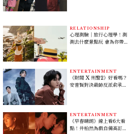
爆、金智勳大秀腹肌，曹汝
貞雙影后飆戲，線上看7大
看點懶人包
RELATIONSHIP
心理測驗｜旅行心理學！測
測去什麼景點玩 會為你帶來
好運
ENTERTAINMENT
《財閥 X 刑警2》好看嗎？
安普賢對決最帥反派俞承
豪，鄭恩彩接棒女主，開專
機、刷黑卡，用錢輾壓罪犯
的陳利手回來了，這次能玩
多大？
ENTERTAINMENT
《早春晴朗》線上看6大看
點！井柏然為戲自備高訂，