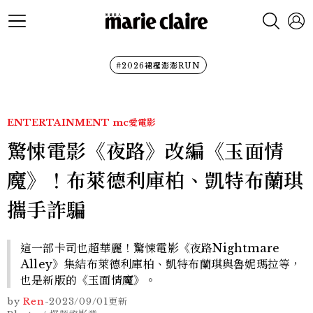
#2026裙襬澎澎RUN
ENTERTAINMENT
mc愛電影
驚悚電影《夜路》改編《玉面情
魔》！布萊德利庫柏、凱特布蘭琪
攜手詐騙
這一部卡司也超華麗！驚悚電影《夜路Nightmare
Alley》集結布萊德利庫柏、凱特布蘭琪與魯妮瑪拉等，
也是新版的《玉面情魔》。
by
Ren
-
2023/09/01
更新