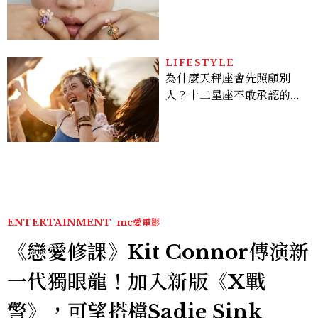
像故事
LIFESTYLE
為什麼天秤座會先照顧別
人？十二星座不敢承認的一
句話，「這星座」嘴上說沒
差，回家之後想很久
ENTERTAINMENT
mc愛電影
《戀愛修課》Kit Connor傳演新
一代獨眼龍！加入新版《X戰
警》，可望搭檔Sadie Sink