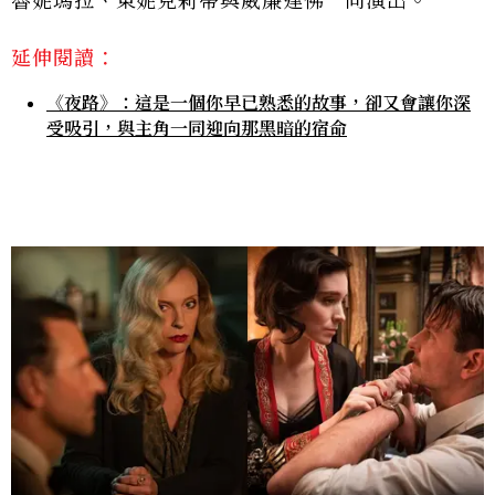
魯妮瑪拉、東妮克莉蒂與威廉達佛一同演出。
延伸閱讀：
《夜路》：這是一個你早已熟悉的故事，卻又會讓你深
受吸引，與主角一同迎向那黑暗的宿命