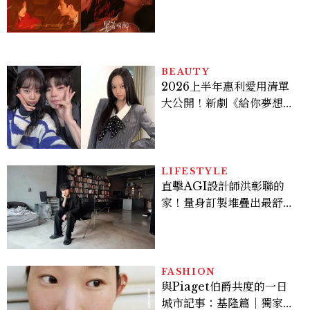
孫千苦等地下戀轉正，雨夜
激吻獲讚慾感天花板
BEAUTY
2026上半年惠利愛用清單
大公開！新劇《給你夢想》
美出新高度，10款保養、香
水、護髮同款一次看
LIFESTYLE
直擊AGI設計師洪彰聯的
家！量身訂製堆疊出最舒適
的生活邏輯：「只要喜歡，
就能找到相處的方式」
FASHION
與Piaget伯爵共度的一日
城市記事：基隆篇｜獨家影