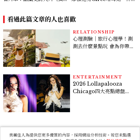
心理測驗｜旅行心理學！測
測去什麼景點玩 會為你帶來
好運
ENTERTAINMENT
2026 Lollapalooza
Chicago四大亮點總盤
點， JENNIE、 CORTIS
登台，K-POP擄獲全球！
ENTERTAINMENT
《現在不是外遇的問題》意
外好看！抓偷吃反轉變命
案？金憓秀傳奇美腿被讚
爆、金智勳大秀腹肌，曹汝
貞雙影后飆戲，線上看7大
看點懶人包
FASHION
美麗佳人為提供您更多優質的內容，採用網站分析技術。若您未點選
《母胎單身大作戰2》女成