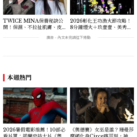
TWICE MINA保養秘訣公
2026彰化王功漁火節攻略！
開！保濕、不拉扯肌膚、皮拉
8分鐘煙火＋玖壹壹、美秀集
提斯，6個日常習慣養出牛奶
團開唱，千人烤蚵、鯊魚先生
肌
一次玩
本週熱門
2026暑假電影推薦！10部必
《奧德賽》女巫是誰？珊曼莎
看片單：諾蘭史詩大片《奧德
摩頓化身Circe喀耳刻，神級
賽》、湯姆霍蘭德《蜘蛛
演技成全片驚喜之一
人》、《吉伊卡哇》劇場版接
力上映
看過此篇文章的人也喜歡
RELATIONSHIP