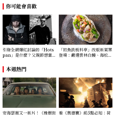
你可能會喜歡
引發全網爆紅討論的「Hots
「初魚鉄板料亭」改版新菜單
pan」是什麼？父親節想當天
登場：嚴選雲林白鰻、海松貝
菜老爸並不難，掌握活到老、
交織旬味，限時推出父親節升
帥到老的關鍵
級優惠
本週熱門
安海瑟薇又一新片！《橡樹街
看《奧德賽》前5點必知：荷