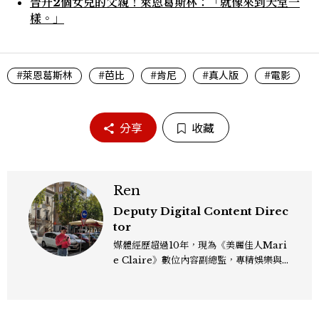
晉升2個女兒的父親！萊恩葛斯林：「就像來到天堂一
樣。」
#萊恩葛斯林
#芭比
#肯尼
#真人版
#電影
分享
收藏
Ren
Deputy Digital Content Direc
tor
媒體經歷超過10年，現為《美麗佳人Mari
e Claire》數位內容副總監，專精娛樂與
生活風格領域，處理國內外名人消息、頒獎
典禮與大型內容企劃。 ren_chen@mct
w.com.tw