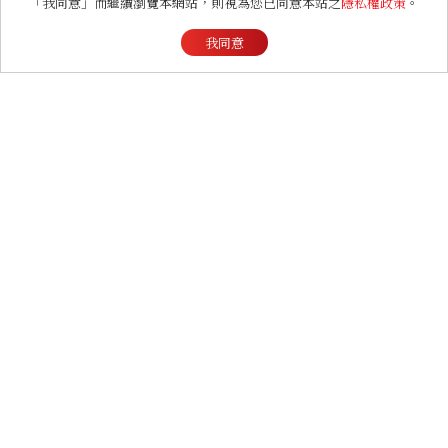
「我同意」而繼續瀏覽本網站，則視為您已同意本站之
隱私權政策
。
員IG私服模樣公開！崔玹諝
我同意
溫柔系歐膩粉絲飆漲、金秀
炫竟是低調千金？
LIFESTYLE
把甜，覓留給生活！美麗佳
人攜手新光三越台中中港
店、林美貞，以南洋甜點打
造金卡會員限定午後
ENTERTAINMENT
《戀愛修課》Kit Connor
傳演新一代獨眼龍！加入新
版《X戰警》，可望搭檔
Sadie Sink
BEAUTY
女孩，甜美是你最自在的樣