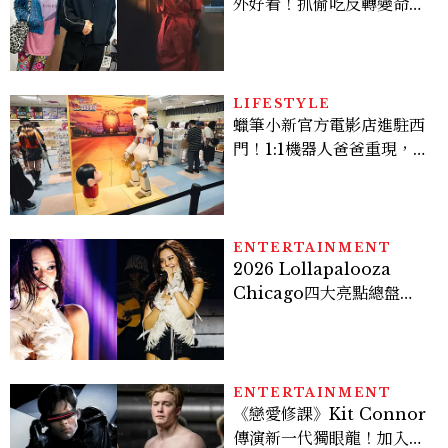
外好看！抓偷吃反轉變命
案？金憓秀傳奇美腿被讚
爆、金智勳大秀腹肌，曹汝
貞雙影后飆戲，線上看7大
看點懶人包
LIFESTYLE
蠟筆小新官方電影店進駐西
門！1:1機器人爸爸重現，周
邊亮點與地點一次看
ENTERTAINMENT
2026 Lollapalooza
Chicago四大亮點總盤
點， JENNIE、 CORTIS
登台，K-POP擄獲全球！
ENTERTAINMENT
《戀愛修課》Kit Connor
傳演新一代獨眼龍！加入新