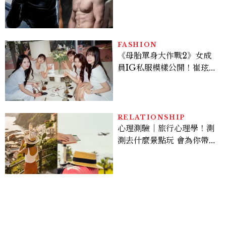
版《X戰警》，可望搭檔
Sadie Sink
FASHION
《母胎單身大作戰2》女成
員IG私服模樣公開！崔玹諝
溫柔系歐膩粉絲飆漲、金秀
炫竟是低調千金？
RELATIONSHIP
心理測驗｜旅行心理學！測
測去什麼景點玩 會為你帶來
好運