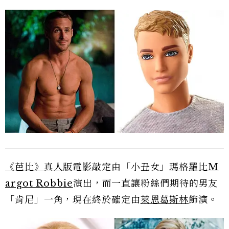
《芭比》真人版電影
敲定由「小丑女」
瑪格羅比M
argot Robbie
演出，而一直讓粉絲們期待的男友
「肯尼」一角，現在終於確定由
萊恩葛斯林
飾演。