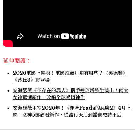
延伸閱讀：
2026電影上映表！電影推薦片單有哪些？《奧德賽》
《沙丘3》將登場
安海瑟薇《不存在的罪人》攜手達珂塔強生演出！兩大
女神驚悚新作，改編全球暢銷神作
安海瑟薇主宰2026年！《穿著Prada的惡魔2》4月上
映：女神5部必看新作，從流行天后到諾蘭史詩王后