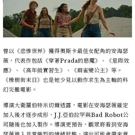
曾以《悲慘世界》獲得奧斯卡最佳女配角的安海瑟
薇，代表作包括《穿著Prada的惡魔》、《星際效
應》、《高年級實習生》、《麻雀變公主》等。
《橡樹街末日》也是她少見以動作求生為主軸的科
幻災難電影。
導演大衛羅伯特米切爾透露，電影在安海瑟薇確定
加入後才逐步成形，J.J.亞伯拉罕與Bad Robot公
司隨後也加入製作。導演更預告，觀眾將看到安海
瑟薇進入非常強烈的情緒狀態，演出可能會帶來意