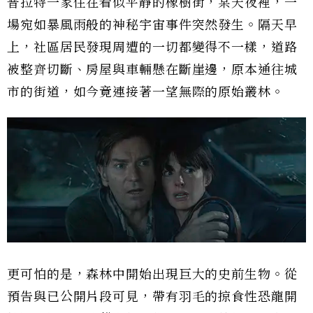
普拉特一家住在看似平靜的橡樹街，某天夜裡，一
場宛如暴風雨般的神秘宇宙事件突然發生。隔天早
上，社區居民發現周遭的一切都變得不一樣，道路
被整齊切斷、房屋與車輛懸在斷崖邊，原本通往城
市的街道，如今竟連接著一望無際的原始叢林。
更可怕的是，森林中開始出現巨大的史前生物。從
預告與已公開片段可見，帶有羽毛的掠食性恐龍開