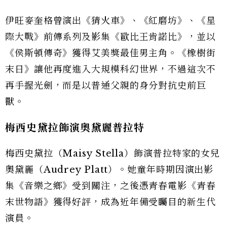
伊旺麥奎格曾演出《猜火車》、《紅磨坊》、《星
際大戰》前傳系列及影集《歐比王肯諾比》，並以
《侯斯頓傳奇》獲得艾美獎最佳男主角。《橡樹街
末日》讓他再度進入大規模科幻世界，不過這次不
再手握光劍，而是以普通父親的身分對抗史前巨
獸。
梅西史黛拉飾演奧黛麗普拉特
梅西史黛拉（Maisy Stella）飾演普拉特家的女兒
奧黛麗（Audrey Platt）。她童年時期因演出影
集《音樂之鄉》受到關注，之後憑青春電影《青春
末世物語》獲得好評，成為近年備受矚目的新生代
演員。