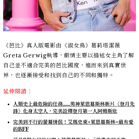
《芭比》真人版電影由《淑女鳥》葛莉塔潔薇
Greta Gerwig執導，劇情主要以描述女主角了解
自己並不適合完美的芭比國度，進而來到真實世
界，也逐漸接受和找到自己的不同和獨特。
延伸閱讀：
人類史上最危險的任務......男神萊恩葛斯林新片《登月先
鋒》化身太空人，完美詮釋登月第一人阿姆斯壯
完美到不行的螢幕情侶！艾瑪史東+萊恩葛斯林=最有愛
的BFF