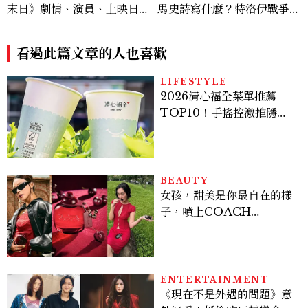
末日》劇情、演員、上映日一
馬史詩寫什麼？特洛伊戰爭真
次看，攜手伊旺麥奎格演出
的發生過？「奧德修斯」為何
回家這麼難？
看過此篇文章的人也喜歡
LIFESTYLE
2026清心福全菜單推薦
TOP10！手搖控激推隱藏
版神飲、黃金甜度一次看
BEAUTY
女孩，甜美是你最自在的樣
子，噴上COACH
CHERRY時尚櫻桃香氛，
把每一刻都活得閃耀發光
吧！
ENTERTAINMENT
《現在不是外遇的問題》意