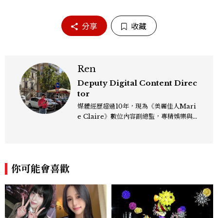
分享
收藏
Ren
Deputy Digital Content Direc
tor
媒體經歷超過10年，現為《美麗佳人Mari
e Claire》數位內容副總監，專精娛樂與
生活風格領域，處理國內外名人消息、頒獎
典禮與大型內容企劃。 ren_chen@mct
w.com.tw
你可能會喜歡