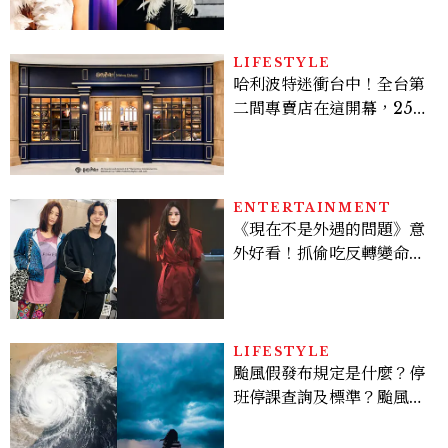
登台，K-POP擄獲全球！
LIFESTYLE
哈利波特迷衝台中！全台第
二間專賣店在這開幕，25週
年限定周邊、托特包太值得
入手
ENTERTAINMENT
《現在不是外遇的問題》意
外好看！抓偷吃反轉變命
案？金憓秀傳奇美腿被讚
爆、金智勳大秀腹肌，曹汝
貞雙影后飆戲，線上看7大
看點懶人包
LIFESTYLE
颱風假發布規定是什麼？停
班停課查詢及標準？颱風假
有薪水嗎、可否拒絕上班？