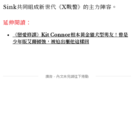
Sink共同組成新世代《X戰警》的主力陣容。
延伸閱讀：
《戀愛修課》Kit Connor根本黃金獵犬型男友！曾是
少年版艾爾頓強，被迫出櫃他這樣回