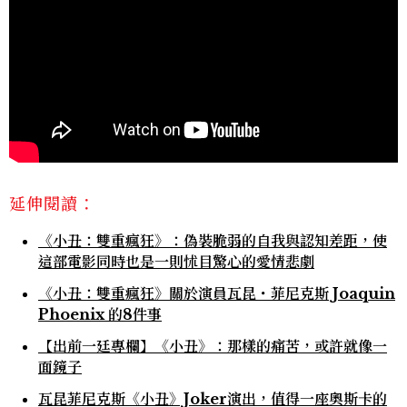
延伸閱讀：
《小丑：雙重瘋狂》：偽裝脆弱的自我與認知差距，使
這部電影同時也是一則怵目驚心的愛情悲劇
《小丑：雙重瘋狂》關於演員瓦昆・菲尼克斯 Joaquin
Phoenix 的8件事
【出前一廷專欄】《小丑》：那樣的痛苦，或許就像一
面鏡子
瓦昆菲尼克斯《小丑》Joker演出，值得一座奧斯卡的