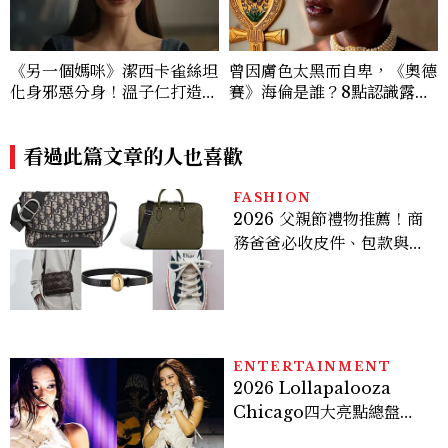
《另一個媽咪》潔西卡雀絲坦
曾因膚色太黑而自卑，《奧德
化身邪惡分身！溫子仁打造年
賽》海倫是誰？8點認識露琵
度恐怖新作
塔尼詠歐：出道就奪下奧斯
卡、把童年陰影寫成暢銷繪本
看過此篇文章的人也喜歡
FASHION
2026 父親節禮物推薦！商
務爸爸必收皮件、包款與鞋
履一次看
ENTERTAINMENT
2026 Lollapalooza
Chicago四大亮點總盤
點， JENNIE、 CORTIS