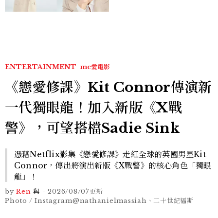
亮緊緻霜」如何打造日不落
的透亮肌，熬夜拍戲不顯疲
倦感，超神！
ENTERTAINMENT
mc愛電影
《戀愛修課》Kit Connor傳演新
一代獨眼龍！加入新版《X戰
警》，可望搭檔Sadie Sink
憑藉Netflix影集《戀愛修課》走紅全球的英國男星Kit
Connor，傳出將演出新版《X戰警》的核心角色「獨眼
龍」！
by
Ren
與
-
2026/08/07
更新
Photo / Instagram@nathanielmassiah、二十世紀福斯