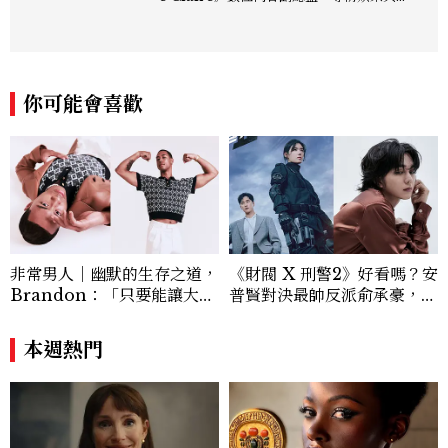
生活風格領域，處理國內外名人消息、頒獎
典禮與大型內容企劃。 ren_chen@mct
w.com.tw
你可能會喜歡
非常男人｜幽默的生存之道，
《財閥 X 刑警2》好看嗎？安
Brandon：「只要能讓大家
普賢對決最帥反派俞承豪，鄭
笑，我們就有機會玩在一起，
恩彩接棒女主，開專機、刷黑
讓敵人成為朋友。」
卡，用錢輾壓罪犯的陳利手回
本週熱門
來了，這次能玩多大？