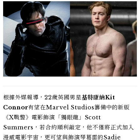
根據外媒報導，22歲英國男星
基特康納Kit
Connor
有望在Marvel Studios籌備中的新版
《X戰警》電影飾演「獨眼龍」Scott
Summers，若合約順利敲定，他不僅將正式加入
漫威電影宇宙，更可望與飾演琴葛雷的Sadie