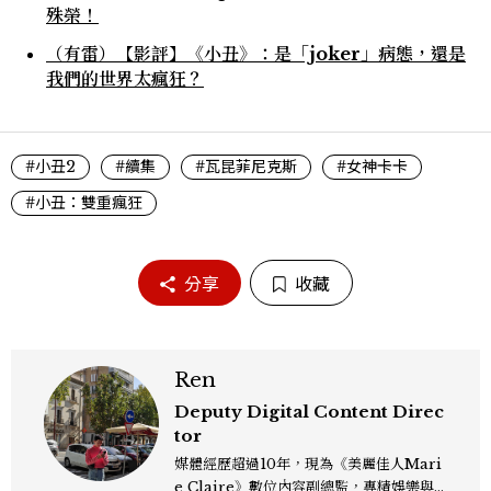
殊榮！
（有雷）【影評】《小丑》：是「joker」病態，還是
我們的世界太瘋狂？
#小丑2
#續集
#瓦昆菲尼克斯
#女神卡卡
#小丑：雙重瘋狂
分享
收藏
Ren
Deputy Digital Content Direc
tor
媒體經歷超過10年，現為《美麗佳人Mari
e Claire》數位內容副總監，專精娛樂與