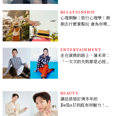
RELATIONSHIP
心理測驗｜旅行心理學！測
測去什麼景點玩 會為你帶來
好運
ENTERTAINMENT
走在演員的路上，蒲禾菲：
「一次次的失敗都是必經過
程，必須要經過那些練習，
才能做得好。」
BEAUTY
讓池昌旭訂情多年的
Bello.U到底有何魅力！揭
密男神發光乳霜～「肽光透