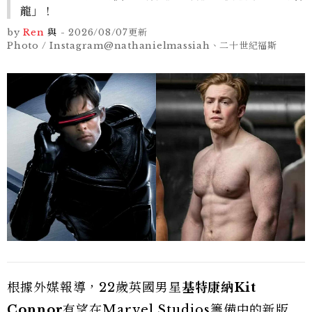
龍」！
by
Ren
與
-
2026/08/07
更新
Photo / Instagram@nathanielmassiah、二十世紀福斯
根據外媒報導，22歲英國男星
基特康納Kit
Connor
有望在Marvel Studios籌備中的新版