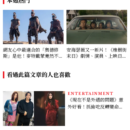
本週熱門
網友心中最適合的「奧德修
安海瑟薇又一新片！《橡樹街
斯」是他！麥特戴蒙竟然不是
末日》劇情、演員、上映日一
奧德賽首選
次看，攜手伊旺麥奎格演出
看過此篇文章的人也喜歡
ENTERTAINMENT
《現在不是外遇的問題》意
外好看！抓偷吃反轉變命
案？金憓秀傳奇美腿被讚
爆、金智勳大秀腹肌，曹汝
貞雙影后飆戲，線上看7大