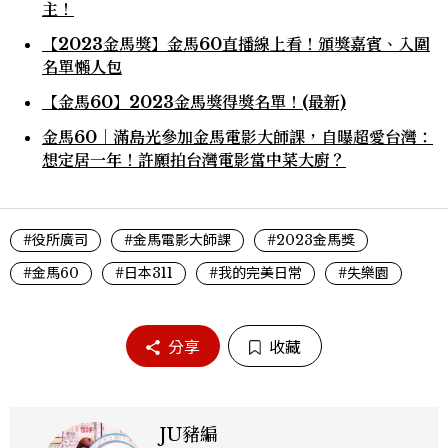
主！
【2023金馬獎】金馬60直播線上看！頒獎嘉賓、入圍
名單懶人包
【金馬60】2023金馬獎得獎名單！(最新)
金馬60｜滿島光參加金馬電影大師課，自曝超愛台灣：
想定居一年！許願拍台灣電影當中菜大廚？
#役所廣司
#金馬電影大師課
#2023金馬獎
#金馬60
#日本311
#我的完美日常
#失樂園
分享
收藏
JU豬編