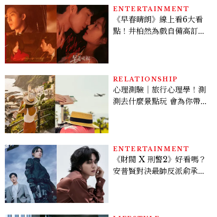
看點懶人包
ENTERTAINMENT
《早春晴朗》線上看6大看
點！井柏然為戲自備高訂，
孫千苦等地下戀轉正，雨夜
激吻獲讚慾感天花板
RELATIONSHIP
心理測驗｜旅行心理學！測
測去什麼景點玩 會為你帶來
好運
ENTERTAINMENT
《財閥 X 刑警2》好看嗎？
安普賢對決最帥反派俞承
豪，鄭恩彩接棒女主，開專
機、刷黑卡，用錢輾壓罪犯
的陳利手回來了，這次能玩