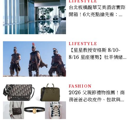
多大？
LIFESTYLE
台北板橋馥華艾美酒店實際
開箱！6大亮點搶先看：新
北最新旅宿地標、高空泳
池、客房藏奢華細節
LIFESTYLE
【星星教授安格斯 8/10-
8/16 星座運勢】牡羊情緒
變敏感，雙子人際吸引力爆
棚
FASHION
2026 父親節禮物推薦！商
務爸爸必收皮件、包款與鞋
履一次看