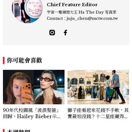
Chief Feature Editor
宇宙一隻豬遊大王 Ha The Day 写真家
Contact：juju_chen@mctw.com.tw
你可能會喜歡
90年代校園風「波浪髮箍」
獅子座看起來花錢不手軟，其
回歸，Hailey Bieber示範
實最怕沒錢？十二星座藏得最
如何戴得時髦：這款Miu Mi
深的金錢焦慮，「這星座」比
u髮箍未開賣先爆紅！
價半天，最後卻買最貴的