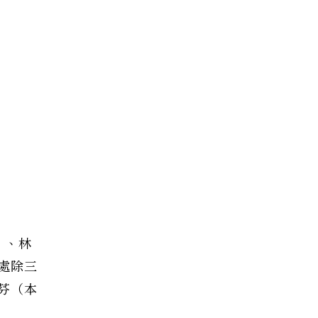
）、林
處除三
芬（本