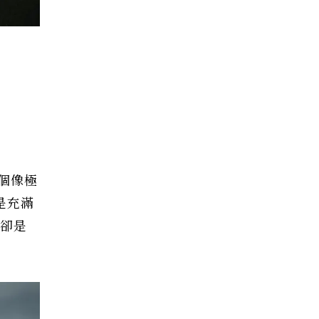
個像極
是充滿
裡卻是