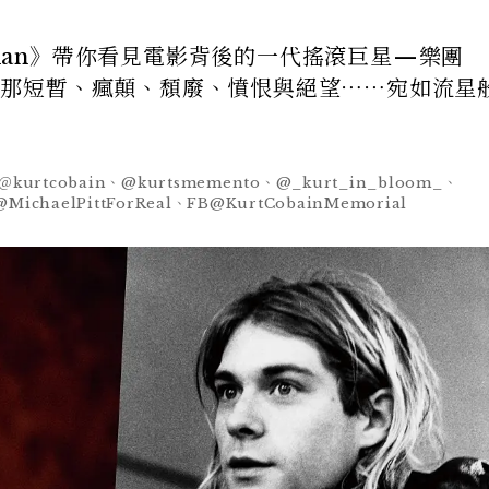
tman》帶你看見電影背後的一代搖滾巨星—樂團
obain，那短暫、瘋顛、頹廢、憤恨與絕望⋯⋯宛如流
tcobain、@kurtsmemento、@​​_kurt_in_bloom_、
@MichaelPittForReal、FB@KurtCobainMemorial