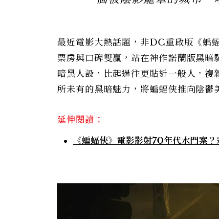
最近電影大熱話題，非DC重啟版《蝙蝠俠
票房與口碑雙贏，站在神作諾蘭版黑暗
暗黑人設，比起過往更貼近一般人，複
所未有的黑暗魅力，將蝙蝠俠推向陰鬱
延伸閱讀：
《蝙蝠俠》電影影射70年代水門案