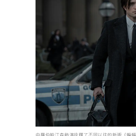
由羅伯帕汀森飾演詮釋了不同以往的新版《蝙蝠俠T