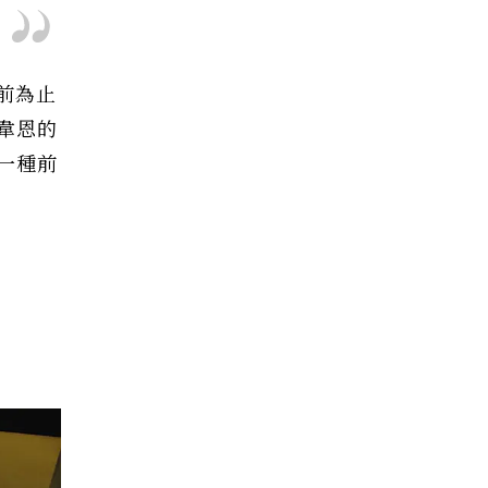
目前為止
韋恩的
一種前