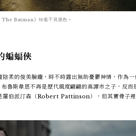
he Batman》絲毫不見遜色。
r 的蝙蝠俠
瘦陰柔的俊美臉龐，時不時露出無助憂鬱神情，作為一
蝙蝠俠，布魯斯韋恩不再是歷代風度翩翩的高譚市之子，反而
派汀森（Robert Pattinson），但其實骨子