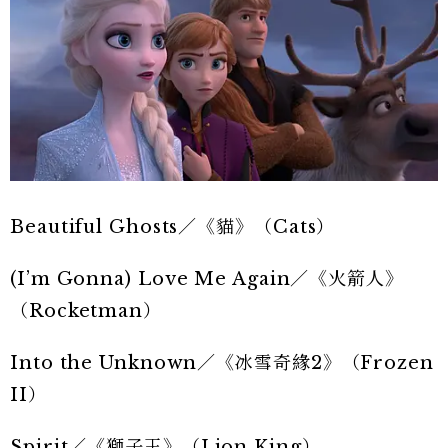
Beautiful Ghosts／《貓》（Cats）
(I’m Gonna) Love Me Again／《火箭人》
（Rocketman）
Into the Unknown／《冰雪奇緣2》（Frozen
II）
Spirit／《獅子王》（Lion King）