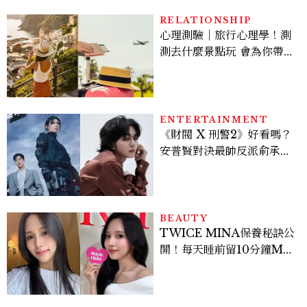
RELATIONSHIP
心理測驗｜旅行心理學！測
測去什麼景點玩 會為你帶來
好運
ENTERTAINMENT
《財閥 X 刑警2》好看嗎？
安普賢對決最帥反派俞承
豪，鄭恩彩接棒女主，開專
機、刷黑卡，用錢輾壓罪犯
的陳利手回來了，這次能玩
多大？
BEAUTY
TWICE MINA保養秘訣公
開！每天睡前留10分鐘ME
TIME、定期皮拉提斯，6
個日常習慣養出牛奶肌