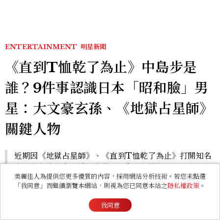
ENTERTAINMENT
明星新聞
《直到T恤乾了為止》中島步是
誰？9件事認識日本「昭和臉」男
星：大文豪玄孫、《地獄占星師》
關鍵人物
近期因《地獄占星師》、《直到T恤乾了為止》打開知名
度的中島步究竟是誰？有著184公分身材與「昭和臉」的
美麗佳人為提供您更多優質的內容，採用網站分析技術。若您未點選
他，靠著一部部作品證明演技實力。現在就用9件事認識
「我同意」而繼續瀏覽本網站，則視為您已同意本站之
隱私權政策
。
這位越看越有味道的變色龍演員。
by
Benny
與
-
2026/08/05
更新
我同意
Photo／X@tshirts_tbs、TEN CARAT、Netflix