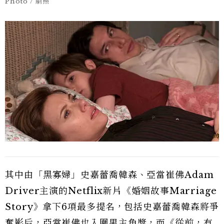
Photo / 劇照
其中由「黑寡婦」史嘉蕾喬韓森、亞當崔佛Adam
Driver主演的Netflix新片《婚姻故事Marriage
Story》拿下6項最多提名，包括史嘉蕾喬韓森將爭
奪影后，亞當崔佛也入圍男主角獎，而《從前，有