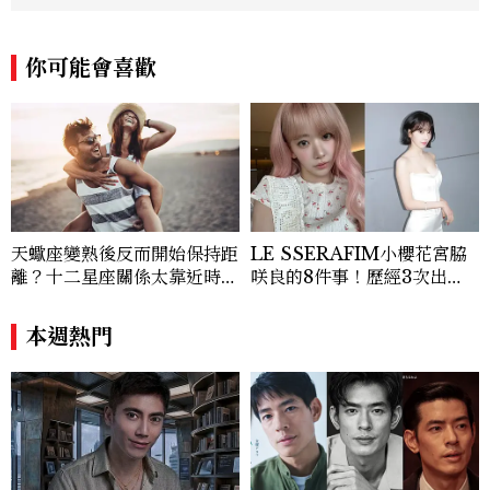
w.com.tw
你可能會喜歡
天蠍座變熟後反而開始保持距
LE SSERAFIM小櫻花宮脇
離？十二星座關係太靠近時最
咲良的8件事！歷經3次出
怕發生的事，「這星座」一有
道、嚴以律己的終極自我管理
壓力就先躲起來
王、靠「這招」養成17吋螞蟻
本週熱門
腰