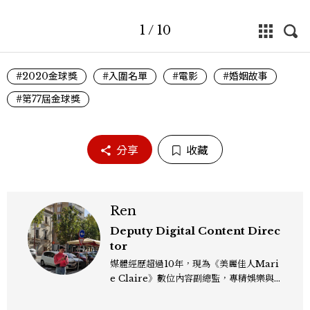
1
/
10
#2020金球獎
#入圍名單
#電影
#婚姻故事
#第77屆金球獎
分享
收藏
Ren
Deputy Digital Content Direc
tor
媒體經歷超過10年，現為《美麗佳人Mari
e Claire》數位內容副總監，專精娛樂與
生活風格領域，處理國內外名人消息、頒獎
典禮與大型內容企劃。 ren_chen@mct