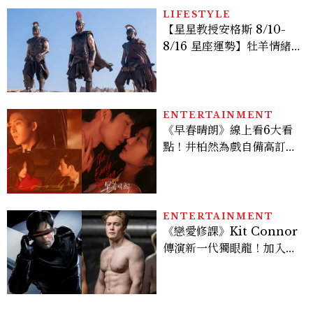
LIFESTYLE
【星星教授安格斯 8/10-
8/16 星座運勢】牡羊情緒
變敏感，雙子人際吸引力爆
棚
ENTERTAINMENT
《早春晴朗》線上看6大看
點！井柏然為戲自備高訂，
孫千苦等地下戀轉正，雨夜
激吻獲讚慾感天花板
ENTERTAINMENT
《戀愛修課》Kit Connor
傳演新一代獨眼龍！加入新
版《X戰警》，可望搭檔
Sadie Sink