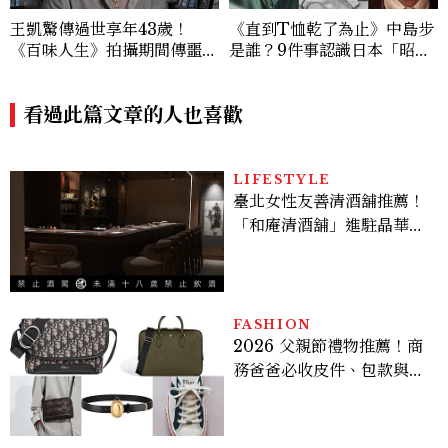
王凱驚傳過世享年43歲！
《直到T恤乾了為止》中島步
《百味人生》拍攝期間傳噩
是誰？9件事認識日本「昭和
耗，過去曾演出《薰衣草》
臉」男星：大文豪玄孫、《地
獄占星師》關鍵人物
看過此篇文章的人也喜歡
LIFESTYLE
臺北女性友善清酒舖推薦！
「和庵清酒舖」進駐晶華酒
店：首創五行心情選酒、單
杯180元起輕鬆微醺
FASHION
2026 父親節禮物推薦！商
務爸爸必收皮件、包款與鞋
履一次看