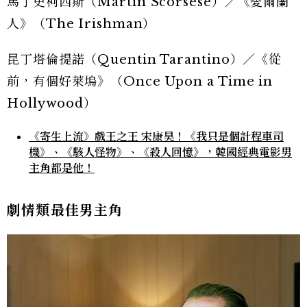
馬丁史柯西斯（Martin Scorsese）／《愛爾蘭
人》（The Irishman）
昆丁塔倫提諾（Quentin Tarantino）／《從
前，有個好萊塢》（Once Upon a Time in
Hollywood）
《寄生上流》戲王之王 宋康昊！《我只是個計程車司
機》、《駭人怪物》、《殺人回憶》，韓國經典電影男
主角都是他！
劇情類最佳男主角