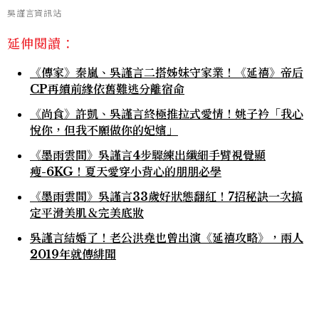
吳謹言資訊站
延伸閱讀：
《傳家》秦嵐、吳謹言二搭姊妹守家業！《延禧》帝后
CP再續前緣依舊難逃分離宿命
《尚食》許凱、吳謹言終極推拉式愛情！姚子衿「我心
悅你，但我不願做你的妃嬪」
《墨雨雲間》吳謹言4步驟練出纖細手臂視覺顯
瘦-6KG！夏天愛穿小背心的朋朋必學
《墨雨雲間》吳謹言33歲好狀態翻紅！7招秘訣一次搞
定平滑美肌＆完美底妝
吳謹言結婚了！老公洪堯也曾出演《延禧攻略》，兩人
2019年就傳緋聞