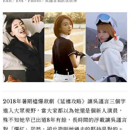
Edit／Eva、Photo／吳謹言資訊站微博
2018年暑期檔爆款劇《延禧攻略》讓吳謹言三個字
進入大眾視野，當大家都以為她還是個新人演員，
殊不知她早已出道8年有餘，長時間的浮載讓吳謹言
對「爆紅」茫然，卻也證明她過去的堅持是對的。