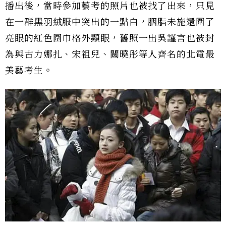
播出後，當時參加藝考的照片也被找了出來，只見
在一群黑羽絨服中突出的一點白，胭脂未施還圍了
亮眼的紅色圍巾格外顯眼，舊照一出吳謹言也被封
為與古力娜扎、宋祖兒、關曉彤等人齊名的北電最
美藝考生。