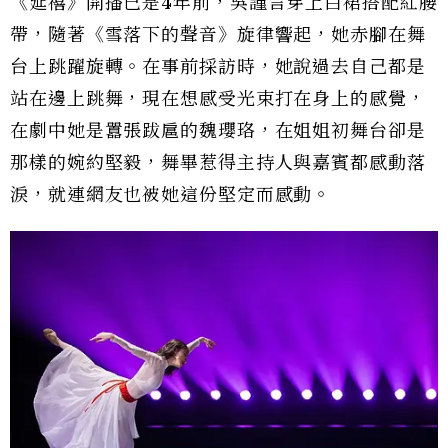
《延禧》開播已是4年前，吳謹言穿上白裙搭配紅腰
帶，隨著《雪落下的聲音》旋律響起，她赤腳在舞
台上跳躍旋轉。在事前採訪時，她說過去自己都是
站在邊上跳舞，現在想感受光束打在身上的感覺，
在劇中她是囂張跋扈的魏瓔珞，在姐姐初舞台卻是
那樣的婉約堅毅，舞畢惹得主持人與嘉賓都感動落
淚，就連網友也被她這份堅定而感動。