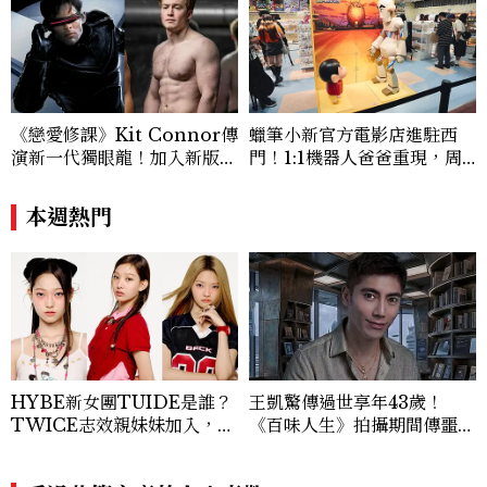
視角與編輯直覺，引領讀者探索女性多元面
貌與生活品味風格的無限可能。
《戀愛修課》Kit Connor傳
蠟筆小新官方電影店進駐西
演新一代獨眼龍！加入新版
門！1:1機器人爸爸重現，周
《X戰警》，可望搭檔Sadie
邊亮點與地點一次看
Sink
本週熱門
HYBE新女團TUIDE是誰？
王凱驚傳過世享年43歲！
TWICE志效親妹妹加入，7
《百味人生》拍攝期間傳噩
名成員、出道日期一次認識
耗，過去曾演出《薰衣草》