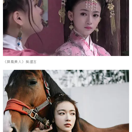
《屏風美人》吳謹言