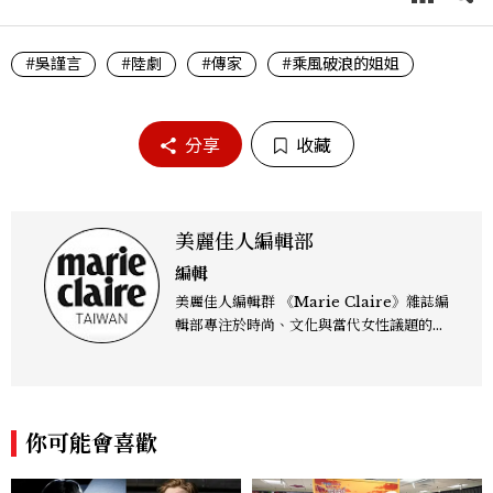
#吳謹言
#陸劇
#傳家
#乘風破浪的姐姐
分享
收藏
美麗佳人編輯部
編輯
美麗佳人編輯群 《Marie Claire》雜誌編
輯部專注於時尚、文化與當代女性議題的深
度呈現，致力打造兼具風格與觀點的內容敘
事。 團隊擅長核心議題企劃、內容策展與
跨平台整合，長期關注國際時代脈動與社會
趨勢，從文化觀察出發，挖掘具有啟發性的
你可能會喜歡
女性故事與價值觀；同時以細膩的美學語言
與敘事張力，轉化為兼具視覺風格與思想深
度的內容。 《Marie Claire》始終以敏銳