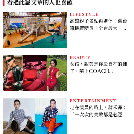
看過此篇文章的人也喜歡
LIFESTYLE
高雄親子景點再進化！舊台
鐵機廠變身「全台最大」半
室內樂園，8/8開幕、30項
設施免費玩到飽
BEAUTY
女孩，甜美是你最自在的樣
子，噴上COACH
CHERRY時尚櫻桃香氛，
把每一刻都活得閃耀發光
吧！
ENTERTAINMENT
走在演員的路上，蒲禾菲：
「一次次的失敗都是必經過
程，必須要經過那些練習，
才能做得好。」