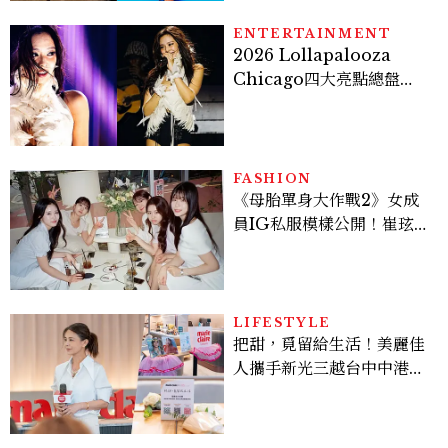
ENTERTAINMENT
2026 Lollapalooza
Chicago四大亮點總盤
點， JENNIE、 CORTIS
登台，K-POP擄獲全球！
FASHION
《母胎單身大作戰2》女成
員IG私服模樣公開！崔玹諝
溫柔系歐膩粉絲飆漲、金秀
炫竟是低調千金？
LIFESTYLE
把甜，覓留給生活！美麗佳
人攜手新光三越台中中港
店、林美貞，以南洋甜點打
造金卡會員限定午後