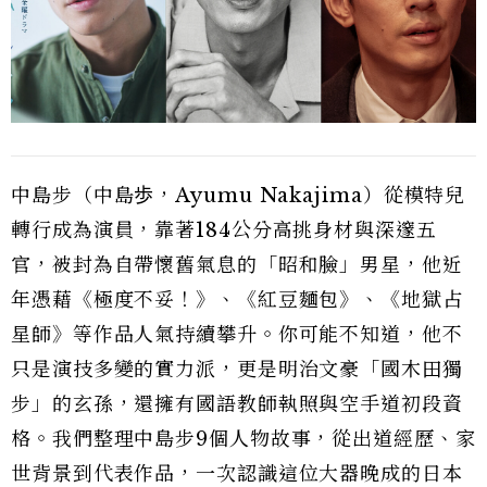
中島步（中島歩，Ayumu Nakajima）從模特兒
轉行成為演員，靠著184公分高挑身材與深邃五
官，被封為自帶懷舊氣息的「昭和臉」男星，他近
年憑藉《極度不妥！》、《紅豆麵包》、《地獄占
星師》等作品人氣持續攀升。你可能不知道，他不
只是演技多變的實力派，更是明治文豪「國木田獨
步」的玄孫，還擁有國語教師執照與空手道初段資
格。我們整理中島步9個人物故事，從出道經歷、家
世背景到代表作品，一次認識這位大器晚成的日本