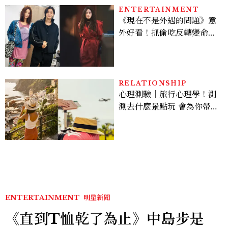
ENTERTAINMENT
《現在不是外遇的問題》意
外好看！抓偷吃反轉變命
案？金憓秀傳奇美腿被讚
爆、金智勳大秀腹肌，曹汝
貞雙影后飆戲，線上看7大
看點懶人包
RELATIONSHIP
心理測驗｜旅行心理學！測
測去什麼景點玩 會為你帶來
好運
ENTERTAINMENT
明星新聞
《直到T恤乾了為止》中島步是