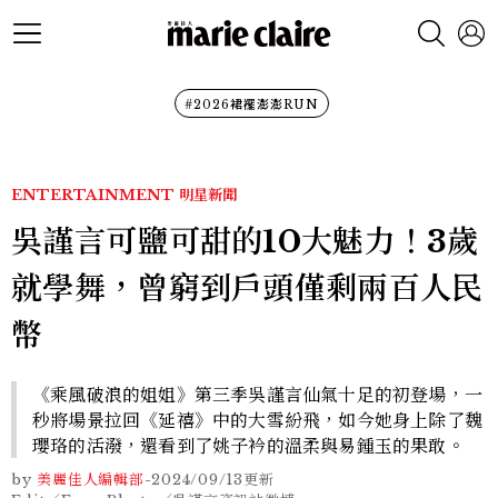
#2026裙襬澎澎RUN
ENTERTAINMENT
明星新聞
吳謹言可鹽可甜的10大魅力！3歲
就學舞，曾窮到戶頭僅剩兩百人民
幣
《乘風破浪的姐姐》第三季吳謹言仙氣十足的初登場，一
秒將場景拉回《延禧》中的大雪紛飛，如今她身上除了魏
瓔珞的活潑，還看到了姚子衿的溫柔與易鍾玉的果敢。
by
美麗佳人編輯部
-
2024/09/13
更新