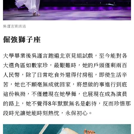
吳謹言資訊站
倔強獅子座
大學畢業後吳謹言跑遍北京見組試戲，至今能對各
大選角區如數家珍，最艱難時，她的戶頭僅剩兩百
人民幣，除了日常吃食外還得付房租，即使生活辛
苦，她也不願毫無成就回家，將想做的事進行到底
這份執拗，不僅體現在她學舞，也展現在成為演員
的路上，她不覺得8年默默無名是虧待，反而珍惜那
段時光讓她能時刻熱忱，永保初心。