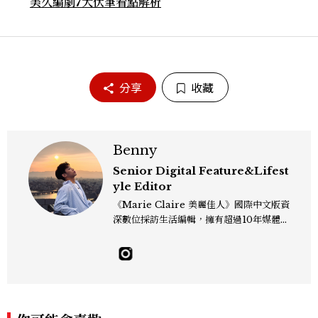
美久編劇7大伏筆看點解析
分享
收藏
Benny
Senior Digital Feature&Lifest
yle Editor
《Marie Claire 美麗佳人》國際中文版資
深數位採訪生活編輯，擁有超過10年媒體與
編輯實務經驗。目前專注及深耕於全球各地
飯店、奢華旅宿、旅遊景點、航空等領域，
另涉獵3C家電、居家生活範疇，具備實測
開箱與趨勢剖析能力。 曾擔任即時新聞編
輯、時尚鐘錶線記者，擅長以精闢觀點挖掘
獨特角度，採訪足跡遍及馬爾地夫、紐西