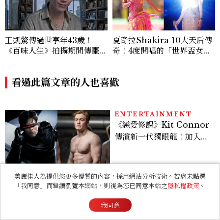
耗，過去曾演出《薰衣草》
王」、Waka Waka爆紅、4
9歲凍齡秘訣一次看
看過此篇文章的人也喜歡
ENTERTAINMENT
《戀愛修課》Kit Connor
傳演新一代獨眼龍！加入新
版《X戰警》，可望搭檔
Sadie Sink
LIFESTYLE
蠟筆小新官方電影店進駐西
門！1:1機器人爸爸重現，周
邊亮點與地點一次看
美麗佳人為提供您更多優質的內容，採用網站分析技術。若您未點選
「我同意」而繼續瀏覽本網站，則視為您已同意本站之
隱私權政策
。
BEAUTY
女孩，甜美是你最自在的樣
我同意
子，噴上COACH