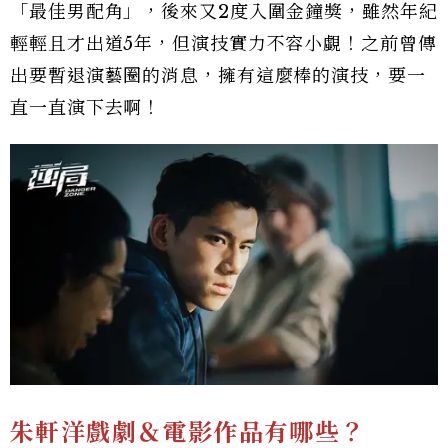
「最佳男配角」，後來又2度入圍金鐘獎，雖然年紀
輕輕且才出道5年，但演技實力不容小覷！之前曾傳
出要暫退演藝圈的消息，擁有這麼棒的演技，要一
直一直演下去啊！
朱軒洋戲劇＆電影作品有哪些？