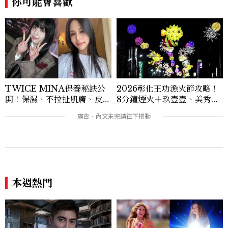
你可能會喜歡
蘭、瑞士、德國、瑞典、亞洲主要城市，合
作品牌包含Aman、Four Seasons、Ca
pella、Mandarin Oriental、JOAL
I、Raffles、Banyan Tree、IHG、Ma
rriott等頂級飯店集團。 策劃並執行超過7
0篇深度專題「MC開房間」、260 篇以上
「玩咖懶人包」盤點類文章，致力用專業視
角提供讀者最新話題、兼具風格與實用的高
TWICE MINA保養秘訣公
2026彰化王功漁火節攻略！
品質生活旅遊靈感內容。 Contact：ben
開！保濕、不拉扯肌膚、皮拉
8分鐘煙火＋玖壹壹、美秀集
ny_yang@mctw.com.tw
提斯，6個日常習慣養出牛奶
團開唱，千人烤蚵、鯊魚先生
肌
一次玩
本週熱門
王凱驚傳過世享年43歲！
夏奇拉Shakira 10大天后傳
《百味人生》拍攝期間傳噩
奇！4度開唱的「世界盃女