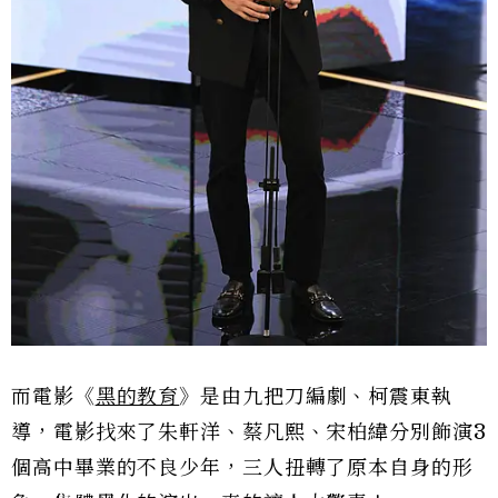
而電影《
黑的教育
》是由九把刀編劇、柯震東執
導，電影找來了朱軒洋、蔡凡熙、宋柏緯分別飾演3
個高中畢業的不良少年，三人扭轉了原本自身的形