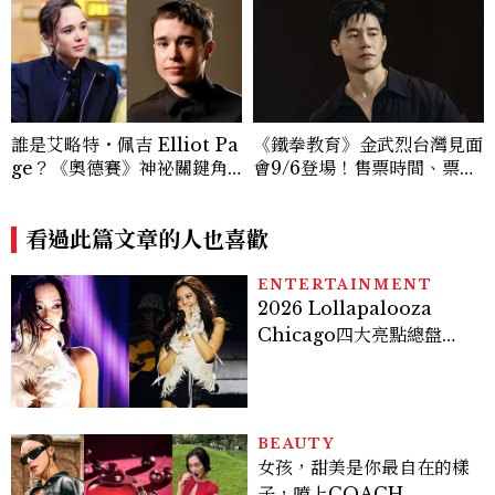
誰是艾略特・佩吉 Elliot Pa
《鐵拳教育》金武烈台灣見面
ge？《奧德賽》神祕關鍵角
會9/6登場！售票時間、票
色西農、跨性別身份掀好萊塢
價、粉絲福利一次看
「DEI」爭議，關於他的8件
事
看過此篇文章的人也喜歡
ENTERTAINMENT
2026 Lollapalooza
Chicago四大亮點總盤
點， JENNIE、 CORTIS
登台，K-POP擄獲全球！
BEAUTY
女孩，甜美是你最自在的樣
子，噴上COACH