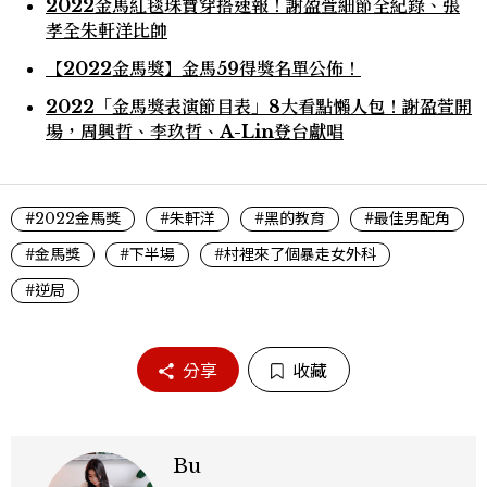
2022金馬紅毯珠寶穿搭速報！謝盈萱細節全紀錄、張
孝全朱軒洋比帥
【2022金馬獎】金馬59得獎名單公佈！
2022「金馬獎表演節目表」8大看點懶人包！謝盈萱開
場，周興哲、李玖哲、A-Lin登台獻唱
#2022金馬獎
#朱軒洋
#黑的教育
#最佳男配角
#金馬獎
#下半場
#村裡來了個暴走女外科
#逆局
分享
收藏
Bu