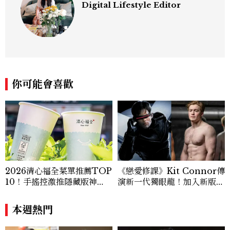
Digital Lifestyle Editor
你可能會喜歡
2026清心福全菜單推薦TOP
《戀愛修課》Kit Connor傳
10！手搖控激推隱藏版神
演新一代獨眼龍！加入新版
飲、黃金甜度一次看
《X戰警》，可望搭檔Sadie
Sink
本週熱門