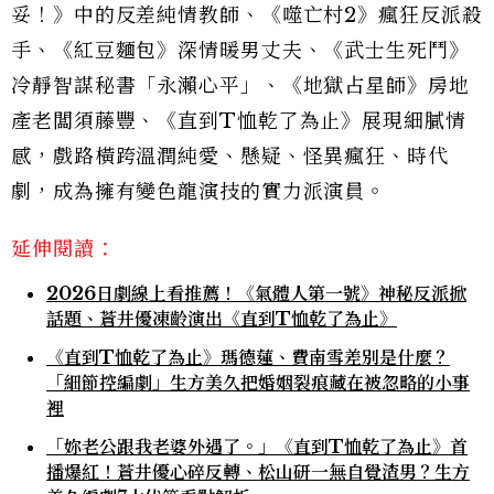
妥！》中的反差純情教師、《噬亡村2》瘋狂反派殺
手、《紅豆麵包》深情暖男丈夫、《武士生死鬥》
冷靜智謀秘書「永瀨心平」、《地獄占星師》房地
產老闆須藤豐、《直到T恤乾了為止》展現細膩情
感，戲路橫跨溫潤純愛、懸疑、怪異瘋狂、時代
劇，成為擁有變色龍演技的實力派演員。
延伸閱讀：
2026日劇線上看推薦！《氣體人第一號》神秘反派掀
話題、蒼井優凍齡演出《直到T恤乾了為止》
《直到T恤乾了為止》瑪德蓮、費南雪差別是什麼？
「細節控編劇」生方美久把婚姻裂痕藏在被忽略的小事
裡
「妳老公跟我老婆外遇了。」《直到T恤乾了為止》首
播爆紅！蒼井優心碎反轉、松山研一無自覺渣男？生方