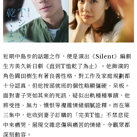
近期中島步的話題之作，便是演出《Silent》編劇
生方美久新日劇《直到T恤乾了為止》。他飾演的
角色園田樹生有著良善性格，對工作及家庭規劃都
十分認真，但他按部就班的個性略顯僵硬、呆板。
面對妻子突如其來的死訊、疑似出軌種種事蹟，他
將受挫、無力、憤恨等複雜情緒細膩詮釋。而在第
三集中，他收到妻子訂購的「完美T恤」不禁悲從
中來痛哭，展現交雜悲傷與痛苦的情緒，令觀眾都
深刻動容。