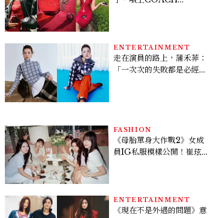
CHERRY時尚櫻桃香氛，
把每一刻都活得閃耀發光
吧！
ENTERTAINMENT
走在演員的路上，蒲禾菲：
「一次次的失敗都是必經過
程，必須要經過那些練習，
才能做得好。」
FASHION
《母胎單身大作戰2》女成
員IG私服模樣公開！崔玹諝
溫柔系歐膩粉絲飆漲、金秀
炫竟是低調千金？
ENTERTAINMENT
《現在不是外遇的問題》意