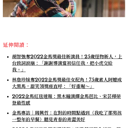
延伸閱讀：
胡智強奪2022金馬獎最佳新演員！25歲怪物新人，上
台致詞淚崩：「謝謝導演當初信任我，把小虎交給
我。」
林詹珍妹奪2022金馬獎最佳女配角！75歲素人阿嬤成
大黑馬，甜笑領獎座直呼：「好重喔～」
2022金馬紅毯速報：黑木瞳演繹金馬芭比、宋芸樺榮
登最性感
金馬專訪｜周興哲：在對的時間點遇到《我吃了那男孩
一整年的早餐》聽見青春的青澀美好