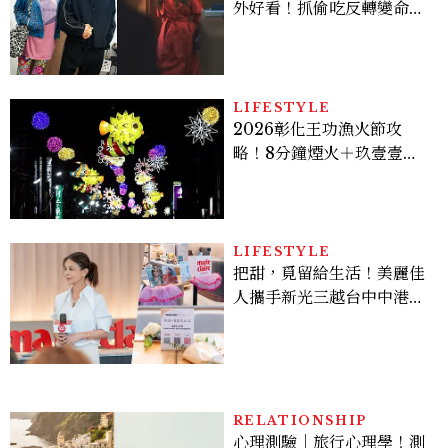
外好看！抓偷吃反轉變命
案？金憓秀傳奇美腿被讚
爆、金智勳大秀腹肌，曹汝
貞雙影后飆戲，線上看7大
看點懶人包
LIFESTYLE
2026彰化王功漁火節攻
略！8分鐘煙火＋玖壹壹、
美秀集團開唱，千人烤蚵、
鯊魚先生一次玩
LIFESTYLE
把甜，覓留給生活！美麗佳
人攜手新光三越台中中港
店、林美貞，以南洋甜點打
造金卡會員限定午後
RELATIONSHIP
心理測驗｜旅行心理學！測