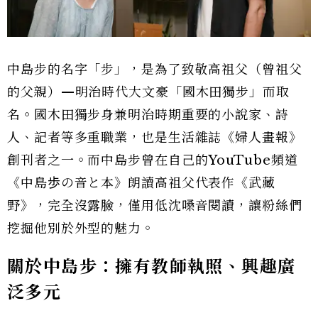
中島步的名字「步」，是為了致敬高祖父（曾祖父
的父親）—明治時代大文豪「國木田獨步」而取
名。國木田獨步身兼明治時期重要的小說家、詩
人、記者等多重職業，也是生活雜誌《婦人畫報》
創刊者之一。而中島步曾在自己的YouTube頻道
《中島歩の音と本》朗讀高祖父代表作《武藏
野》，完全沒露臉，僅用低沈嗓音閱讀，讓粉絲們
挖掘他別於外型的魅力。
關於中島步：擁有教師執照、興趣廣
泛多元