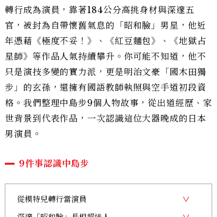
轉行成為演員，靠著184公分高挑身材與深邃五
官，被封為自帶懷舊氣息的「昭和臉」男星，他近
年憑藉《極度不妥！》、《紅豆麵包》、《地獄占
星師》等作品人氣持續攀升。你可能不知道，他不
只是演技多變的實力派，更是明治文豪「國木田獨
步」的玄孫，還擁有國語教師執照與空手道初段資
格。我們整理中島步9個人物故事，從出道經歷、家
世背景到代表作品，一次認識這位大器晚成的日本
男演員。
9件事認識中島步
從模特兒轉行當演員
深邃「昭和臉」長相超迷人