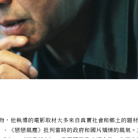
人物，他執導的電影取材大多來自真實社會和鄉土的題
》、《戀戀風塵》批判當時的政府和國片矯情的風氣。