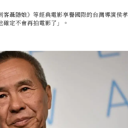
刺客聶隱娘》等經典電影享譽國際的台灣導演侯
他確定不會再拍電影了」。