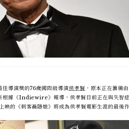
佳導演獎的76歲國際級導演
侯孝賢
，原本正在籌備由
據《Indiewire》報導，侯孝賢目前正在與失智
年上映的《刺客聶隱娘》將成為侯孝賢電影生涯的最後