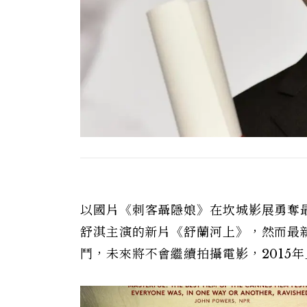
以國片《刺客聶隱娘》在坎城影展勇奪最
舒淇主演的新片《舒蘭河上》，然而最新根
鬥，未來將不會繼續拍攝電影，2015