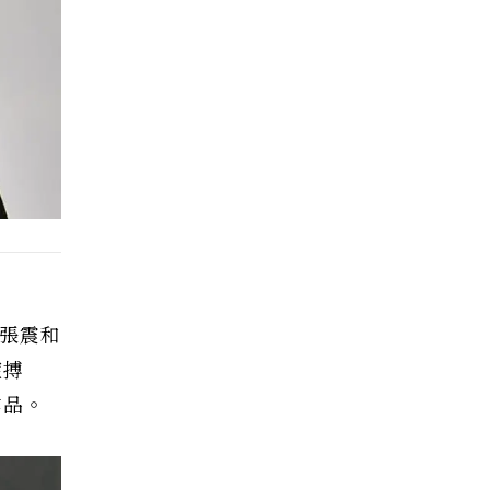
張震和
症搏
作品。