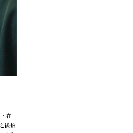
材，在
之後拍