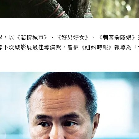
學，以《悲情城市》、《好男好女》、《刺客聶隱娘》
奪下坎城影展最佳導演獎，曾被《紐約時報》報導為「