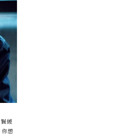
孝賢緩
，你想