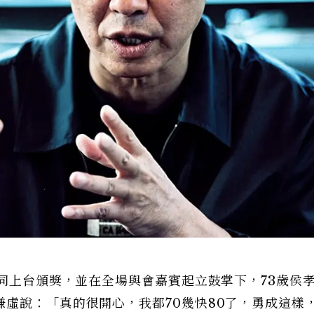
共同上台頒獎，並在全場與會嘉賓起立鼓掌下，73歲侯
虛說：「真的很開心，我都70幾快80了，勇成這樣