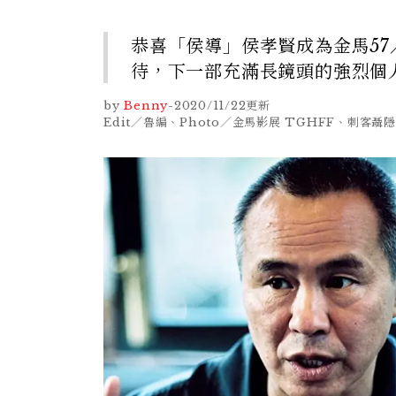
恭喜「侯導」侯孝賢成為金馬57
待，下一部充滿長鏡頭的強烈個
by
Benny
-
2020/11/22
更新
Edit／魯編、Photo／金馬影展 TGHFF、刺客聶