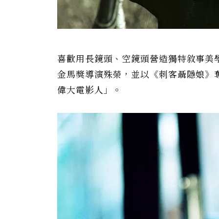
喜歡用長鏡頭、空鏡頭營造獨特敘事美
金馬獎導演殊榮，並以《刺客聶隱娘》
偉大電影人」。