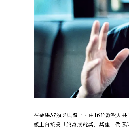
在金馬57頒獎典禮上，由16位獻獎人
緩上台接受「終身成就獎」獎座。侯導謙