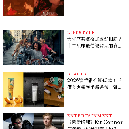
孫千苦等地下戀轉正，雨夜
激吻獲讚慾感天花板
LIFESTYLE
天秤座其實沒那麼好相處？
十二星座最怕被發現的真實
面貌，「這星座」一直在假
裝不在意
BEAUTY
2026護手霜推薦40款！平
價＆專櫃護手霜香氣、質
地、使用評價
ENTERTAINMENT
《戀愛修課》Kit Connor
傳演新一代獨眼龍！加入新