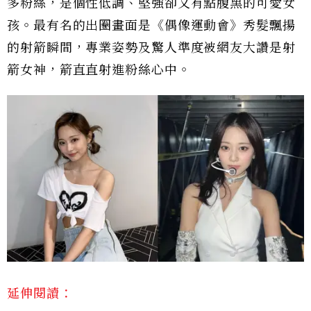
多粉絲，是個性低調、堅強卻又有點腹黑的可愛女
孩。最有名的出圈畫面是《偶像運動會》秀髮飄揚
的射箭瞬間，專業姿勢及驚人準度被網友大讚是射
箭女神，箭直直射進粉絲心中。
延伸閱讀：