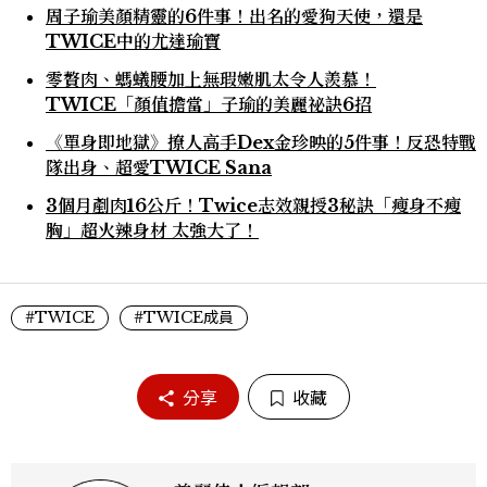
周子瑜美顏精靈的6件事！出名的愛狗天使，還是
TWICE中的尤達瑜寶
零贅肉、螞蟻腰加上無瑕嫩肌太令人羨慕！
TWICE「顏值擔當」子瑜的美麗祕訣6招
《單身即地獄》撩人高手Dex金珍映的5件事！反恐特戰
隊出身、超愛TWICE Sana
3個月剷肉16公斤！Twice志效親授3秘訣「瘦身不瘦
胸」超火辣身材 太強大了！
#TWICE
#TWICE成員
分享
收藏