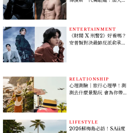
版《X戰警》，可望搭檔
Sadie Sink
ENTERTAINMENT
《財閥 X 刑警2》好看嗎？
安普賢對決最帥反派俞承
豪，鄭恩彩接棒女主，開專
機、刷黑卡，用錢輾壓罪犯
的陳利手回來了，這次能玩
多大？
RELATIONSHIP
心理測驗｜旅行心理學！測
測去什麼景點玩 會為你帶來
好運
LIFESTYLE
2026蘇梅島必訪！SAii度