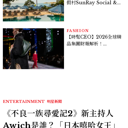
假村SunRay Social &
Swim Club全新開箱，6
大亮點體驗懶人包
FASHION
【時髦CEO】2026全球精
品集團財報解析！
LVMH、Hermès、
Chanel、Gucci 誰是真
正贏家？5大趨勢一次看
ENTERTAINMENT
明星新聞
《不良一族尋愛記2》新主持人
Awich是誰？「日本嘻哈女王」