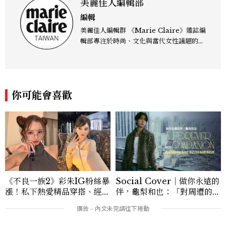
美麗佳人編輯部
編輯
美麗佳人編輯群 《Marie Claire》雜誌編
輯部專注於時尚、文化與當代女性議題的深
度呈現，致力打造兼具風格與觀點的內容敘
事。 團隊擅長核心議題企劃、內容策展與
跨平台整合，長期關注國際時代脈動與社會
趨勢，從文化觀察出發，挖掘具有啟發性的
你可能會喜歡
女性故事與價值觀；同時以細膩的美學語言
與敘事張力，轉化為兼具視覺風格與思想深
度的內容。 《Marie Claire》始終以敏銳
視角與編輯直覺，引領讀者探索女性多元面
貌與生活品味風格的無限可能。
《不良一族2》彩朱IG粉絲暴
Social Cover｜做你永遠的
漲！私下熱愛精品穿搭、經營
伴，龜梨和也：「對周遭的人
服飾品牌，堪稱品味最好女成
事物保有餘裕，同時也持續努
員
力。」