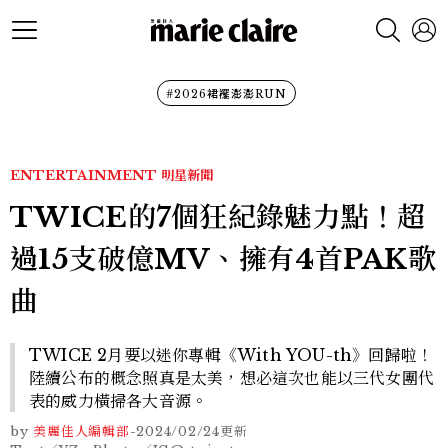
#2026裙襬澎澎RUN
ENTERTAINMENT
明星新聞
TWICE的7個狂紀錄魅力點！超
過15支破億MV、擁有4首PAK歌
曲
TWICE 2月要以迷你專輯《With YOU-th》回歸啦！
陸續公布的概念照真是太美，想必這次也能以三代女團代
表的威力橫掃各大音源。
by
美麗佳人編輯部
-
2024/02/24
更新