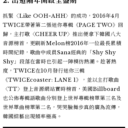
2. 出道隔年開啟全盛期
抓緊〈Like OOH-AHH〉的成功，2016年4月
TWICE帶著第二張迷你專輯《PAGE TWO》回
歸，主打歌〈CHEER UP〉推出便拿下韓國八大
音源榜首，更刷新Melon榜2016年一位最長累積
時間紀錄，歌曲中成員Sana經典的「Shy Shy
Shy」段落在當時也引起一陣模仿熱潮
。
趁著熱
度，TWICE在10月發行迷你三輯
《TWICEcoaster: LANE 1》，並以主打歌曲
〈TT〉登上音源網站實時榜首，美國Billboard
也公佈專輯語歌曲分別登上世界專輯榜單第三名及
世界單曲榜單第二名，哭哭臉舞步真的廣為流傳，
韓國綜藝出現頻率極高。