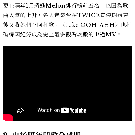
更在隔年1月擠進Melon排行榜前五名。也因為歌
曲人氣的上升，各大音樂台在TWICE宣傳期結束
後又將她們召回打歌，〈Like OOH-AHH〉也打
破韓國紀錄成為史上最多觀看次數的出道MV。