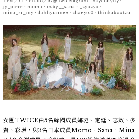
Text／YZ、Photo／IG@ twicetagram、nayeonyny、
jy_piece、momo、m.by__sana、_zyozyo、
mina_sr_my、dahhyunnee、chaeyo.0、thinkaboutzu
女團TWICE由5名韓國成員娜璉、定延、志效、多
賢、彩瑛，與3名日本成員Momo、Sana、Mina