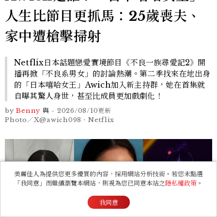
人生比節目更抓馬：25歲喪夫、
家中遭槍擊掃射
Netflix日本話題戀愛實境節目《不良一族尋愛記2》開
播再掀「不良系男女」的討論熱潮。第二季找來在地出身
的「日本嘻哈女王」Awich加入新主持群，她在首集就
自曝其驚人身世，甚至比成員更加戲劇化！
by
Benny
與
-
2026/08/10
更新
Photo／X@awich098、Netflix
美麗佳人為提供您更多優質的內容，採用網站分析技術。若您未點選
「我同意」而繼續瀏覽本網站，則視為您已同意本站之
隱私權政策
。
我同意