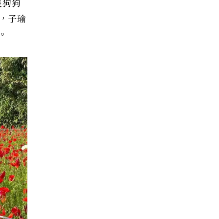
隻狗狗
孩，子瑜
。