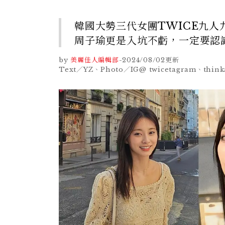
韓國大勢三代女團TWICE九
周子瑜更是入坑不虧，一定要認
by
美麗佳人編輯部
-
2024/08/02
更新
Text／YZ、Photo／IG@ twicetagram、think