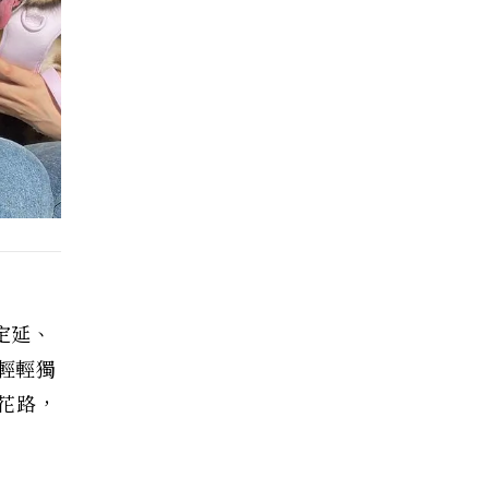
定延、
紀輕輕獨
花路，