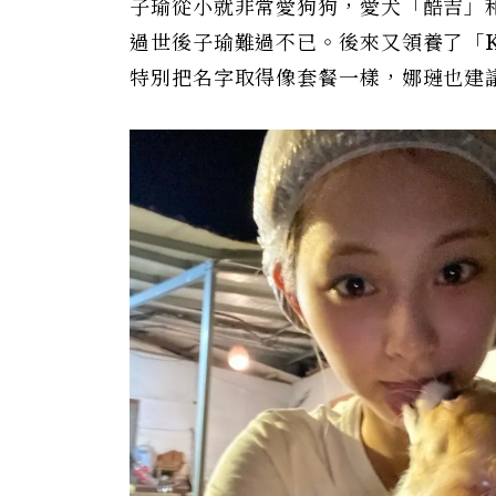
子瑜從小就非常愛狗狗，愛犬「酷吉」
過世後子瑜難過不已。後來又領養了「Ka
特別把名字取得像套餐一樣，娜璉也建