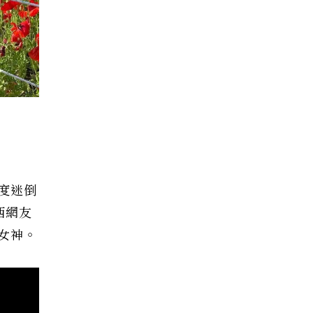
度迷倒
西網友
女神。