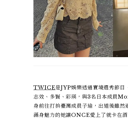
TWICE
是JYP娛樂透過實境選秀節目
志效、多賢、彩瑛，與3名日本成員Mom
身前往打拚臺灣成員子瑜，出道後雖然
滿身魅力的她讓ONCE愛上了就卡在