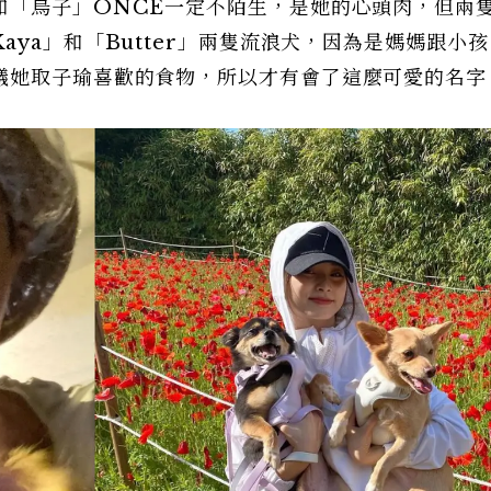
和「烏子」ONCE一定不陌生，是她的心頭肉，但兩
ya」和「Butter」兩隻流浪犬，因為是媽媽跟小
議她取子瑜喜歡的食物，所以才有會了這麼可愛的名字