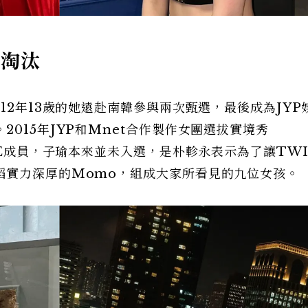
遭淘汰
12年13歲的她遠赴南韓參與兩次甄選，最後成為JYP
015年JYP和Mnet合作製作女團選拔實境秀
CE成員，子瑜本來並未入選，是朴軫永表示為了讓TWI
蹈實力深厚的Momo，組成大家所看見的九位女孩。