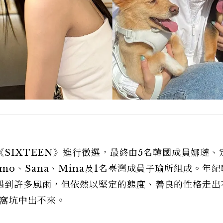
《SIXTEEN》進行徵選，最終由5名韓國成員娜璉、
o、Sana、Mina及1名臺灣成員子瑜所組成。年
遇到許多風雨，但依然以堅定的態度、善良的性格走出
酒窩坑中出不來。