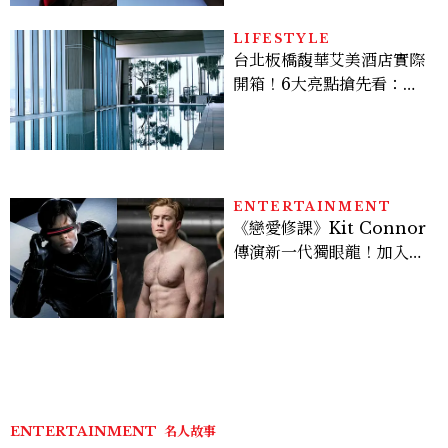
LIFESTYLE
台北板橋馥華艾美酒店實際
開箱！6大亮點搶先看：新
北最新旅宿地標、高空泳
池、客房藏奢華細節
ENTERTAINMENT
《戀愛修課》Kit Connor
傳演新一代獨眼龍！加入新
版《X戰警》，可望搭檔
Sadie Sink
ENTERTAINMENT
名人故事