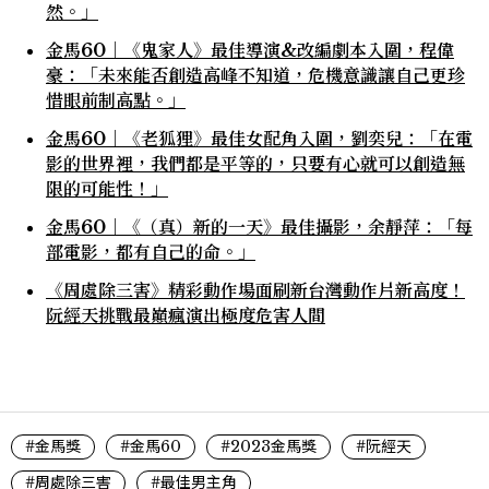
然。」
金馬60｜《鬼家人》最佳導演&改編劇本入圍，程偉
豪：「未來能否創造高峰不知道，危機意識讓自己更珍
惜眼前制高點。」
金馬60｜《老狐狸》最佳女配角入圍，劉奕兒：「在電
影的世界裡，我們都是平等的，只要有心就可以創造無
限的可能性！」
金馬60｜《（真）新的一天》最佳攝影，余靜萍：「每
部電影，都有自己的命。」
《周處除三害》精彩動作場面刷新台灣動作片新高度！
阮經天挑戰最巔瘋演出極度危害人間
#金馬獎
#金馬60
#2023金馬獎
#阮經天
#周處除三害
#最佳男主角