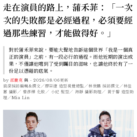
走在演員的路上，蒲禾菲：「一次
次的失敗都是必經過程，必須要經
過那些練習，才能做得好。」
對於蒲禾菲來說，要能大聲地告訴這個世界「我是一個真
正的演員」之前，有一段必行的過程。而他近期的演出成
果，不僅讓他嚐到了受到矚目的滋味，也讓他終於有了一
份足以憑藉的底氣。
by
派脆克
與
-
2026/08/06
更新
資深採訪編輯&撰文／廖崇捷 造型視覺總監／林世鵬 採訪撰文／林佳
蕙 攝影／ 曾彥樺 化妝／ 小紀 髮型／ 海靜 攝影助理／ 黃于馨 造型助
理／Mia Lin