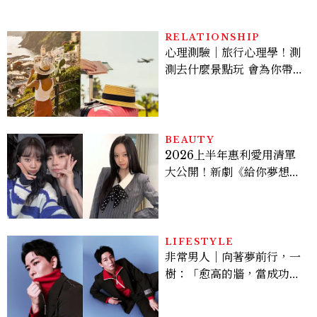
的陳利手回來了，這次能玩
多大？
RELATIONSHIP
心理測驗｜旅行心理學！測
測去什麼景點玩 會為你帶來
好運
BEAUTY
2026上半年惠利愛用清單
大公開！新劇《給你夢想》
美出新高度，10款保養、香
水、護髮同款一次看
LIFESTYLE
非常男人｜向著夢前行，一
樹：「愈高的牆，當成功爬
上去的那一刻，就愈有成就
感。」