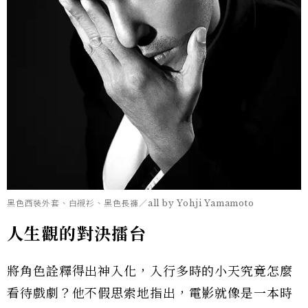
黑色西裝外套、白襯衫、黑色長褲／all by Yohji Yamamoto
人生觀的對決擂台
將角色詮釋得出神入化，入行多時的小天究竟怎麼
看待戲劇？他不假思索地指出，電影就像是一本時