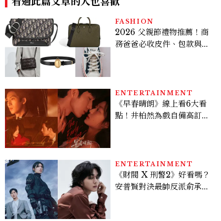
看過此篇文章的人也喜歡
FASHION
2026 父親節禮物推薦！商
務爸爸必收皮件、包款與鞋
履一次看
ENTERTAINMENT
《早春晴朗》線上看6大看
點！井柏然為戲自備高訂，
孫千苦等地下戀轉正，雨夜
激吻獲讚慾感天花板
ENTERTAINMENT
《財閥 X 刑警2》好看嗎？
安普賢對決最帥反派俞承
豪，鄭恩彩接棒女主，開專
機、刷黑卡，用錢輾壓罪犯