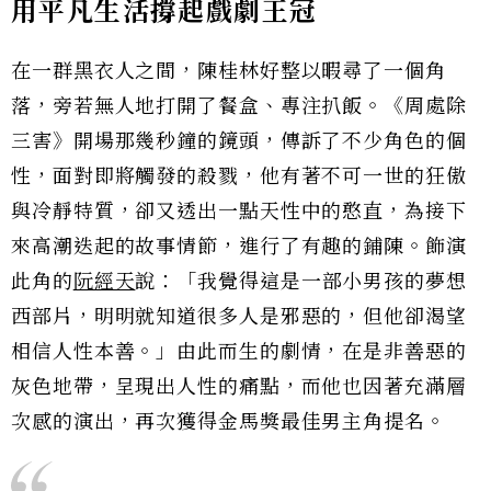
用平凡生活撐起戲劇王冠
在一群黑衣人之間，陳桂林好整以暇尋了一個角
落，旁若無人地打開了餐盒、專注扒飯。《周處除
三害》開場那幾秒鐘的鏡頭，傳訴了不少角色的個
性，面對即將觸發的殺戮，他有著不可一世的狂傲
與冷靜特質，卻又透出一點天性中的憨直，為接下
來高潮迭起的故事情節，進行了有趣的鋪陳。飾演
此角的
阮經天
說：「我覺得這是一部小男孩的夢想
西部片，明明就知道很多人是邪惡的，但他卻渴望
相信人性本善。」由此而生的劇情，在是非善惡的
灰色地帶，呈現出人性的痛點，而他也因著充滿層
次感的演出，再次獲得金馬獎最佳男主角提名。