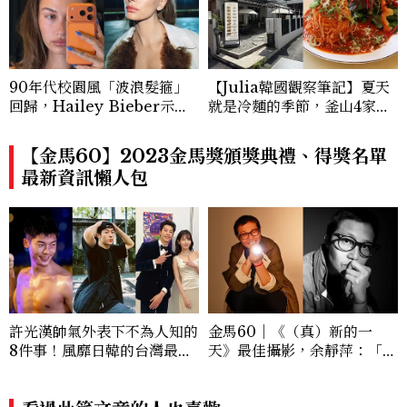
90年代校園風「波浪髮箍」
【Julia韓國觀察筆記】夏天
回歸，Hailey Bieber示範
就是冷麵的季節，釜山4家必
如何戴得時髦：這款Miu Mi
吃拌冷麵
u髮箍未開賣先爆紅！
【金馬60】2023金馬獎頒獎典禮、得獎名單
最新資訊懶人包
許光漢帥氣外表下不為人知的
金馬60｜《（真）新的一
8件事！風靡日韓的台灣最強
天》最佳攝影，余靜萍：「每
男星
部電影，都有自己的命。」