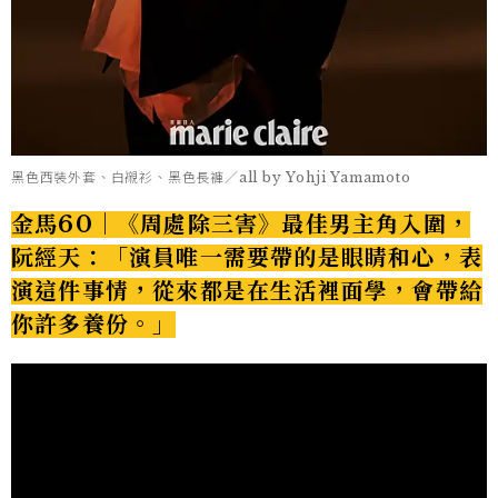
黑色西裝外套、白襯衫、黑色長褲／all by Yohji Yamamoto
金馬60｜《周處除三害》最佳男主角入圍，
阮經天：「演員唯一需要帶的是眼睛和心，表
演這件事情，從來都是在生活裡面學，會帶給
你許多養份。」