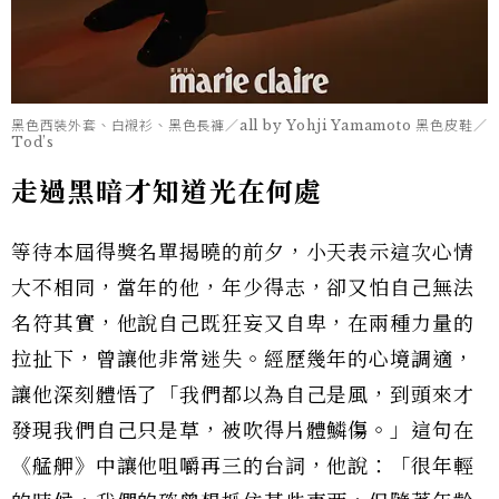
黑色西裝外套、白襯衫、黑色長褲／all by Yohji Yamamoto 黑色皮鞋／
Tod’s
走過黑暗才知道光在何處
等待本屆得獎名單揭曉的前夕，小天表示這次心情
大不相同，當年的他，年少得志，卻又怕自己無法
名符其實，他說自己既狂妄又自卑，在兩種力量的
拉扯下，曾讓他非常迷失。經歷幾年的心境調適，
讓他深刻體悟了「我們都以為自己是風，到頭來才
發現我們自己只是草，被吹得片體鱗傷。」這句在
《艋舺》中讓他咀嚼再三的台詞，他說：「很年輕