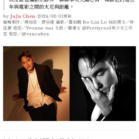
年與電影之間的火花與距離。
by
JuJu Chen
-
2024/03/01
更新
編輯製作／陳佑瑄、廖崇捷 攝影／羅柏麟 Bo-Lin Lo 採訪撰文／林
佳蕙 造型／Yvonne tsai 化妝／簡偉文 @Prettycool美少女工作
室 髮型／@vancubex