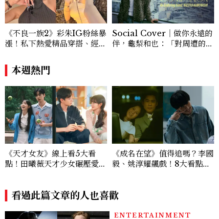
光。
《不良一族2》彩朱IG粉絲暴
Social Cover｜做你永遠的
漲！私下熱愛精品穿搭、經營
伴，龜梨和也：「對周遭的人
服飾品牌，堪稱品味最好女成
事物保有餘裕，同時也持續努
員
力。」
本週熱門
《天才女友》線上看5大看
《成名在望》值得追嗎？李國
點！田曦薇天才少女碾壓愛因
毅、姚淳耀飆戲！8大看點與
斯坦？胡一天再現《小美好》
網友殘酷評價：節奏太慢、犯
校園男神
人太好猜？
看過此篇文章的人也喜歡
ENTERTAINMENT