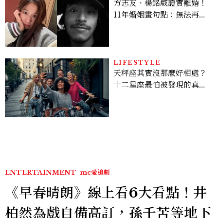
方志友、楊銘威證實離婚！
11年婚姻畫句點：無法再做
情人，但永遠是家人
LIFESTYLE
天秤座其實沒那麼好相處？
十二星座最怕被發現的真實
面貌，「這星座」一直在假
裝不在意
ENTERTAINMENT
mc愛追劇
《早春晴朗》線上看6大看點！井
柏然為戲自備高訂，孫千苦等地下