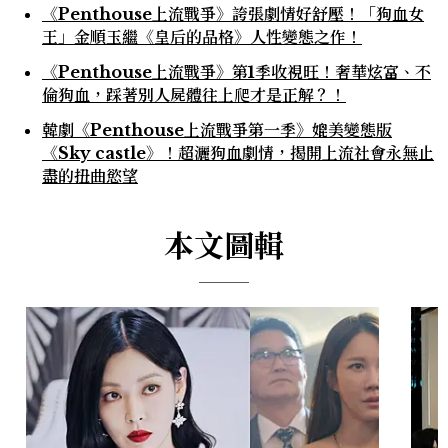
《Penthouse上流戰爭》誇張劇情好舒壓！「狗血女
王」金順玉繼《皇后的品格》人性變態之作！
《Penthouse上流戰爭》第1季收視旺！奢華炫富、不
倫狗血，踩著別人屍體往上爬才是正解？！
韓劇《Penthouse上流戰爭第一季》媲美變態版
《Sky castle》！超灑狗血劇情，揭開上流社會永無止
盡的扭曲慾望
本文圖輯