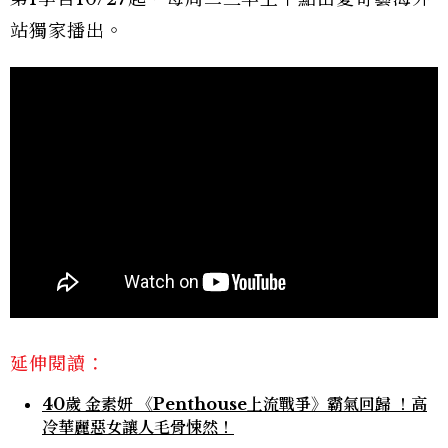
站獨家播出。
延伸閱讀：
40歲 金素妍 《Penthouse上流戰爭》霸氣回歸 ！高
冷華麗惡女讓人毛骨悚然！