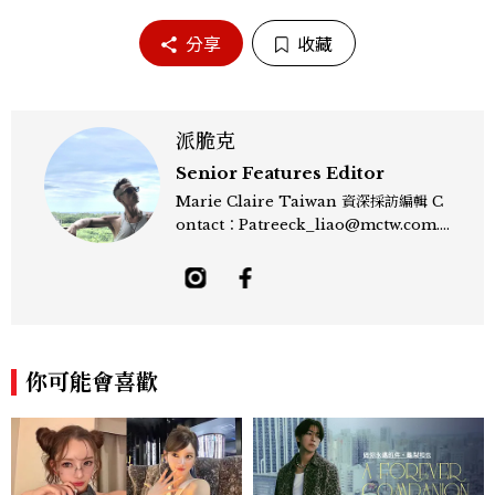
分享
收藏
派脆克
Senior Features Editor
Marie Claire Taiwan 資深採訪編輯 C
ontact：Patreeck_liao@mctw.com.t
w 擅長捕捉當代文化與時尚交會的瞬間，以
敏銳的觀察力與敘事能力，撰寫出兼具深度
與美感的專題內容，長期關注亞洲娛樂、人
物專訪、流行風格與 LGBTQ 多元議題。
曾專訪多位影視與音樂領域的代表人物，擅
長以細膩視角挖掘藝人內在的故事與蛻變。
你可能會喜歡
除了平面編輯，他也涉足影像企劃、封面製
作等，能靈活整合內容與視覺，打造具感染
力的跨平台敘事語言。認為好的內容不僅是
記錄時代，更是溫柔的行動——在每一段訪
談與每一篇文章裡，留下值得反覆回味的