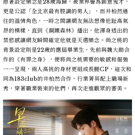
原著設定欒念是28歲海歸，被業界譽為創意鬼才，
更是公認「全北京最有腔調的男人」，而井柏然過
往的溫情角色，一時之間讓網友無法想像他趾高氣
昂的模樣，直到《鋼鐵森林》播出，他渾身透出的
禁慾感讓網友瞬間確定他就是天選欒念。尚之桃的
背景設定則是22歲的應屆畢業生，先前與魏大勛合
作的《有罪之身》，便將尚之桃需要的敏感和倔強
一一呈現，兩人高挑的身材更組成長腿CP，這次和
同為183club的井柏然合作，行業菁英配上職場新
秀，穿著職業裝束的他們，再次走進觀眾的審美。