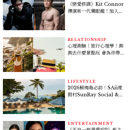
《戀愛修課》Kit Connor
傳演新一代獨眼龍！加入新
版《X戰警》，可望搭檔
Sadie Sink
RELATIONSHIP
心理測驗｜旅行心理學！測
測去什麼景點玩 會為你帶來
好運
LIFESTYLE
2026蘇梅島必訪！SAii度
假村SunRay Social &
Swim Club全新開箱，6
大亮點體驗懶人包
ENTERTAINMENT
《不良一族尋愛記2》新主