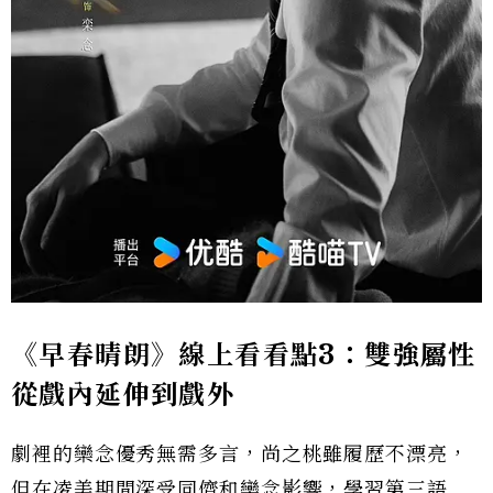
《早春晴朗》線上看看點3：雙強屬性
從戲內延伸到戲外
劇裡的欒念優秀無需多言，尚之桃雖履歷不漂亮，
但在凌美期間深受同儕和欒念影響，學習第三語