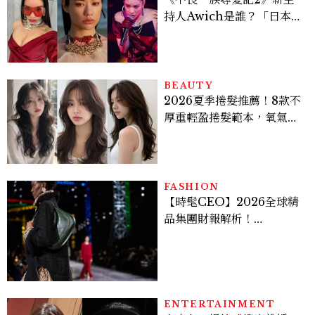
持人Awich是誰？「日本嘻
哈女王」人生比節目更抓
馬：25歲喪夫、家中遭槍擊
掃射
BEAUTY
2026夏季捲髮推薦！8款不
厚重輕盈捲髮範本，氧氣層
次燙、法式慵懶捲顯臉小又
好整理
FASHION
【時髦CEO】2026全球精
品集團財報解析！
LVMH、Hermès、
Chanel、Gucci 誰是真
正贏家？5大趨勢一次看
ENTERTAINMENT