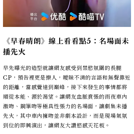
《早春晴朗》線上看看點5：名場面未
播先火
早先曝光的造型就讓網友感受到禁慾氛圍的長腿
CP，預告裡更是撩人，曖昧不清的言語和無聲靠近
的距離，當感覺達到巔峰，接下來發生的事情都將
順從本能、源於渴望。讓網友血脈賁張的雨夜車內
激吻、鋼筆吻等極具性張力的名場面，讓劇集未播
先火，其中車內擁吻並非劇本設計，而是現場氣氛
到位的即興演出，讓網友大讚慾感天花板。