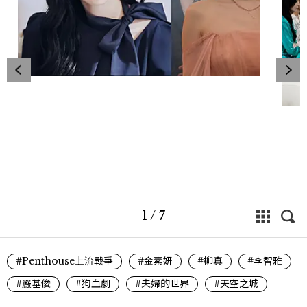
1
/
7
#Penthouse上流戰爭
#金素妍
#柳真
#李智雅
#嚴基俊
#狗血劇
#夫婦的世界
#天空之城