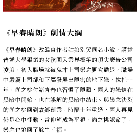
《早春晴朗》劇情大綱
《早春晴朗》
改編自作者姑娘別哭同名小說，講述
普通大學畢業的女孩闖入業界標竿的頂尖廣告公司
凌美，初入職場就被鬼才上司欒念屢次勸退，職場
中嚴厲上司卻和下屬發展出隱密的地下戀，拉扯十
年，尚之桃付諸青春也習慣了隱藏，兩人的戀情在
黑暗中開始，也在誤解的黑暗中結束。與欒念決裂
的尚之桃回到故鄉創業，時隔十年重逢，兩人再見
仍是心中悸動，當仰望成為平視，尚之桃認命了，
欒念也追回了餘生幸福。