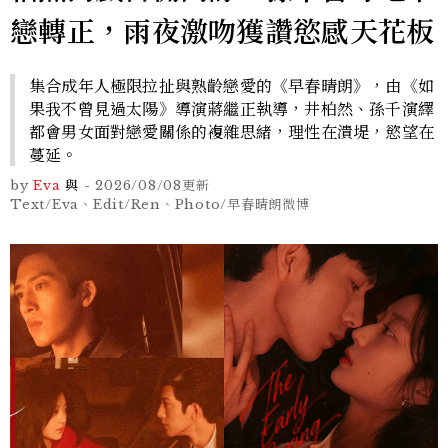
戀轉正，雨夜激吻獲讚慾感天花板
集合成年人極限拉扯與熟齡戀愛的《早春晴朗》，由《如
果我不曾見過太陽》導演蔣繼正執導，井柏然、孫千演繹
都會男女面對戀愛關係的複雜思緒，理性在潰堤，慾望在
蔓延。
by
Eva
與
-
2026/08/08
更新
Text/Eva、Edit/Ren、Photo/早春晴朗微博