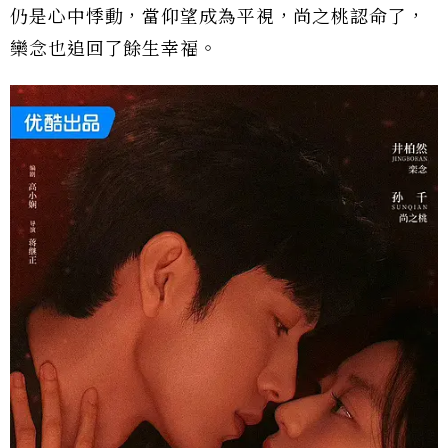
仍是心中悸動，當仰望成為平視，尚之桃認命了，
欒念也追回了餘生幸福。