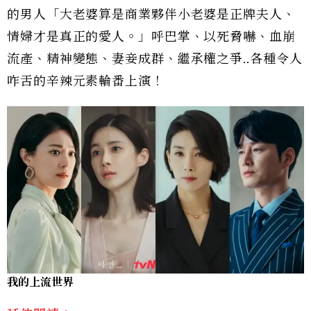
的男人「大老婆算是商業夥伴小老婆是正牌夫人、
情婦才是真正的愛人。」呼巴掌、以死脅嚇、血崩
流產、精神變態、妻妾成群、繼承權之爭..各種令人
咋舌的辛辣元素輪番上演！
我的上流世界