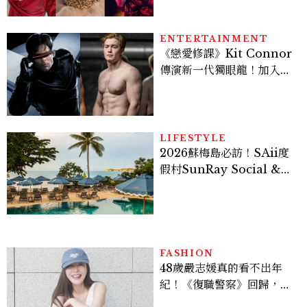
馬：25歲喪夫、家中遭槍擊
掃射
ENTERTAINMENT
《戀愛修課》Kit Connor
傳演新一代獨眼龍！加入新
版《X戰警》，可望搭檔
Sadie Sink
LIFESTYLE
2026蘇梅島必訪！SAii度
假村SunRay Social &
Swim Club全新開箱，6
大亮點體驗懶人包
FASHION
48歲嚴志媛真的看不出年
紀！《復職警察》回歸，5
個私服減齡公式一次看