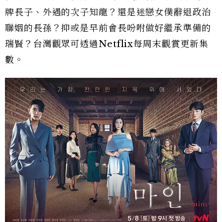
牌長子、外遇的次子知龍？還是迷戀女僕辭退政治
聯姻的長孫？抑或是早前會長吩咐做好繼承準備的
瑞賢？台灣觀眾可透過Netflix每周末觀賞更新集
數。