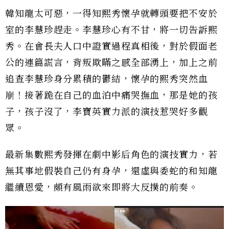
韓知龍太可惡，一得知熙秀懷孕就轉頭要把不安於
室的李慧珍趕走。李慧珍心有不甘，將一切告訴熙
秀。在會長夫人口中證實過程真相後，對於假面老
公的連篇謊言，背叛欺瞞之感全部湧上，加上之前
追查李慧珍身分累積的鬱結，懷孕的熙秀突然血
崩！接著跪在自己的血泊中痛哭撫血，那是她的孩
子，孩子沒了，李寶英實力派的演技惹哭好多觀
眾。
最新集數熙秀發揮在劇中影后角色的演技實力，若
無其事地假裝自己仍有身孕，還虛與委蛇的和知龍
繼續恩愛，頗有風雨欲來即將大反撲的前奏。