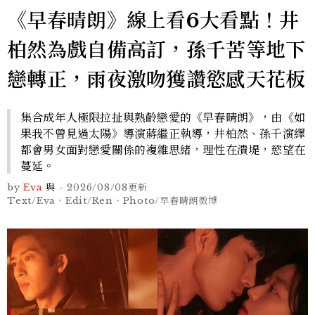
《早春晴朗》線上看6大看點！井
柏然為戲自備高訂，孫千苦等地下
戀轉正，雨夜激吻獲讚慾感天花板
集合成年人極限拉扯與熟齡戀愛的《早春晴朗》，由《如
果我不曾見過太陽》導演蔣繼正執導，井柏然、孫千演繹
都會男女面對戀愛關係的複雜思緒，理性在潰堤，慾望在
蔓延。
by
Eva
與
-
2026/08/08
更新
Text/Eva、Edit/Ren、Photo/早春晴朗微博