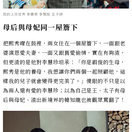
我的上流世界 李寶英 李賢旭 玉子妍
母后與母妃同一屋簷下
把熙秀曚在鼓裡，兩女住在一個屋簷下，一面跟老
婆演恩愛夫妻，一面又跟舊愛偷情，實在有夠渣，
但更渣的是他對李慧珍坦承：「你是嘏俊的生母，
熙秀是他的養母，我想讓你們兩個一起照顧他，這
樣我的兒子就會變得更完美了。」傻眼的不只是以
為兩人還有愛的李慧珍；以為自己是王、太子有母
后與母妃、渣出新境界的韓知龍也被觀眾罵翻了！