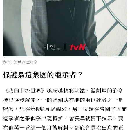
我的上流世界 金瑞亨
保護梟遠集團的繼承者？
《我的上流世界》越來越精彩刺激，編劇埋的許多
梗也逐步解開，一開始倒臥在地的兩位死者之一是
熙秀，她在第8集片尾醒來，另一位還在賣關子。而
繼承者之爭似乎出現轉折，會長早就留下指示，要
在他萬一昏迷一個月後解封。到底會是沒出息的正