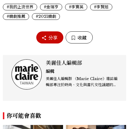
#我的上流世界
#金瑞亨
#李寶英
#李賢旭
#韓劇推薦
#2021韓劇
分享
收藏
美麗佳人編輯部
編輯
美麗佳人編輯群 《Marie Claire》雜誌編
輯部專注於時尚、文化與當代女性議題的深
度呈現，致力打造兼具風格與觀點的內容敘
事。 團隊擅長核心議題企劃、內容策展與
跨平台整合，長期關注國際時代脈動與社會
趨勢，從文化觀察出發，挖掘具有啟發性的
你可能會喜歡
女性故事與價值觀；同時以細膩的美學語言
與敘事張力，轉化為兼具視覺風格與思想深
度的內容。 《Marie Claire》始終以敏銳