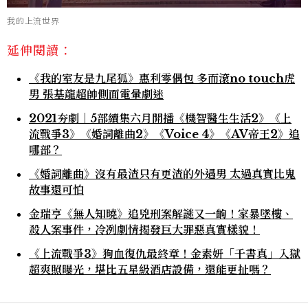
我的上流世界
延伸閱讀：
《我的室友是九尾狐》惠利零偶包 多而滾no touch虎
男 張基龍超帥側面電暈劇迷
2021夯劇｜5部續集六月開播《機智醫生生活2》《上
流戰爭3》《婚詞離曲2》《Voice 4》《AV帝王2》追
哪部？
《婚詞離曲》沒有最渣只有更渣的外遇男 太過真實比鬼
故事還可怕
金瑞亨《無人知曉》追兇刑案解謎又一齣！家暴墜樓、
殺人案事件，冷冽劇情揭發巨大罪惡真實樣貌！
《上流戰爭3》狗血復仇最終章！金素妍「千書真」入獄
超爽照曝光，堪比五星級酒店設備，還能更扯嗎？