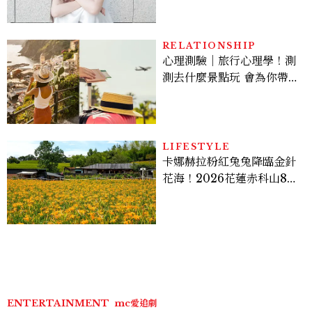
RELATIONSHIP
心理測驗｜旅行心理學！測
測去什麼景點玩 會為你帶來
好運
LIFESTYLE
卡娜赫拉粉紅兔兔降臨金針
花海！2026花蓮赤科山8月
迎滿開花期，40公頃金色花
毯＋夢幻打卡攻略
ENTERTAINMENT
mc愛追劇