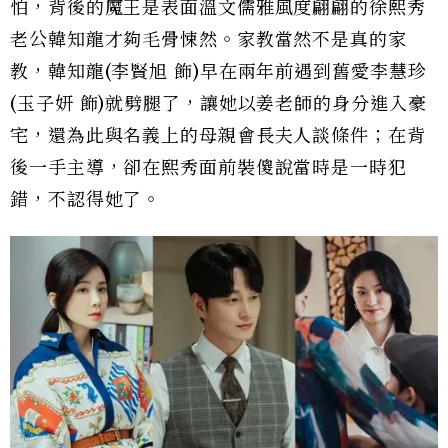
怕，背後的魔王是表面溫文儒雅風度翩翩的徐熙秀
老公韓知龍才夠毛骨悚然。家教當然不是真的家
教，韓知龍(李賢旭 飾)早在兩年前遇到舊愛李慧珍
(玉子妍 飾)就劈腿了，讓她以姜老師的身分進入豪
宅，還為此與名義上的母親會長夫人談條件；在背
後一手主導，卻在熙秀面前裝傻說當時是一時犯
錯，不認得她了。