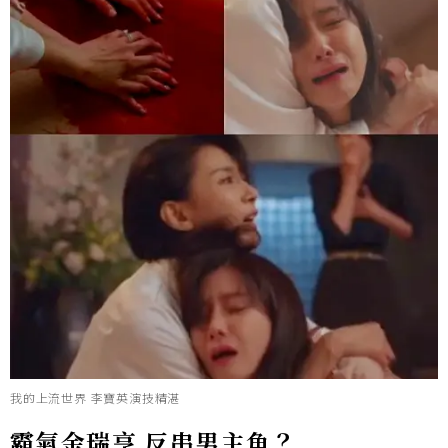
我的上流世界 李寶英演技精湛
霸氣金瑞亨 反串男主角？