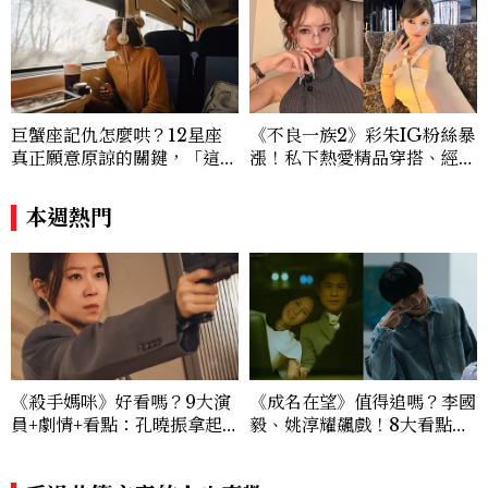
視角與編輯直覺，引領讀者探索女性多元面
貌與生活品味風格的無限可能。
巨蟹座記仇怎麼哄？12星座
《不良一族2》彩朱IG粉絲暴
真正願意原諒的關鍵，「這星
漲！私下熱愛精品穿搭、經營
座」道歉沒用，要看你下一次
服飾品牌，堪稱品味最好女成
怎麼做
員
本週熱門
《殺手媽咪》好看嗎？9大演
《成名在望》值得追嗎？李國
員+劇情+看點：孔曉振拿起
毅、姚淳耀飆戲！8大看點與
槍真的殺瘋了！鄭準元是...美
網友殘酷評價：節奏太慢、犯
男？原作粉絲直呼失望
人太好猜？