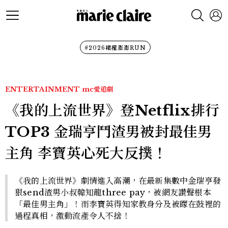
#2026裙襬澎澎RUN
ENTERTAINMENT
mc愛追劇
《我的上流世界》登Netflix排行
TOP3 金瑞亨鬥渣男被封最佳男
主角 李寶英心死大反撲！
《我的上流世界》劇情進入高潮，在最新集數中金瑞亨發
狠send渣男小叔韓知龍three pay，被網友讚聲根本
「最佳男主角」！而李寶英得知家教身分及被矇在鼓裡的
過程真相，激動流產令人不捨！