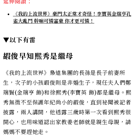
延伸閱讀：
《我的上流世界》豪門太正常才奇怪！李寶英金瑞亨孔
雀大亂鬥 幹嘛可憐富豪 你才更可憐！
▼以下有雷
嘏俊早知熙秀是繼母
《我的上流世界》梟遠集團的長孫是長子前妻所
生，次子的小孩嘏俊則是非婚生子，現任夫人們鄭
瑞賢(金瑞亨 飾)和徐熙秀(李寶英 飾)都是繼母。熙
秀無微不至保護年紀尚小的嘏俊，直到祕聞被記者
披露，兩人講開，他透露三歲時第一次看到熙秀很
開心，也用味道認出家教姜老師就是親生母親，請
媽媽不要趕她走。