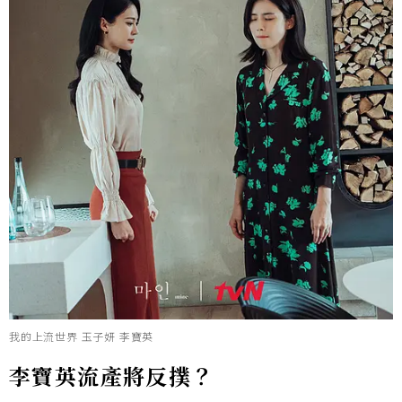
我的上流世界 玉子妍 李寶英
李寶英流產將反撲
？