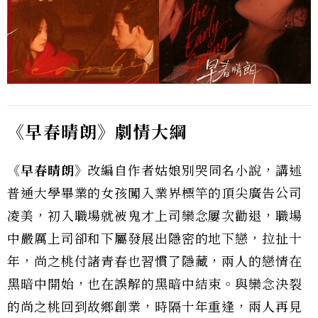
《早春晴朗》劇情大綱
《早春晴朗》
改編自作者姑娘別哭同名小說，講述
普通大學畢業的女孩闖入業界標竿的頂尖廣告公司
凌美，初入職場就被鬼才上司欒念屢次勸退，職場
中嚴厲上司卻和下屬發展出隱密的地下戀，拉扯十
年，尚之桃付諸青春也習慣了隱藏，兩人的戀情在
黑暗中開始，也在誤解的黑暗中結束。與欒念決裂
的尚之桃回到故鄉創業，時隔十年重逢，兩人再見