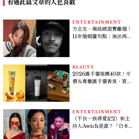
看過此篇文章的人也喜歡
ENTERTAINMENT
方志友、楊銘威證實離婚！
11年婚姻畫句點：無法再做
情人，但永遠是家人
BEAUTY
2026護手霜推薦40款！平
價＆專櫃護手霜香氣、質
地、使用評價
ENTERTAINMENT
《不良一族尋愛記2》新主
持人Awich是誰？「日本嘻
哈女王」人生比節目更抓