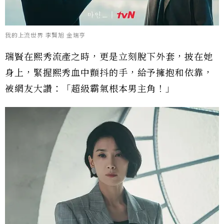
我的上流世界 李賢旭 金瑞亨
瑞賢在熙秀流產之時，更是立刻脫下外套，披在她
身上，緊握熙秀血中顫抖的手，給予擁抱和依靠，
被網友大讚：「超級霸氣根本男主角！」