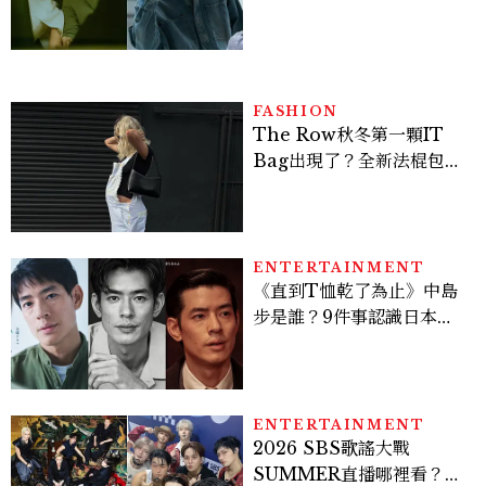
點與網友殘酷評價：節奏太
慢、犯人太好猜？
FASHION
The Row秋冬第一顆IT
Bag出現了？全新法棍包
「Alma」，極簡控又要開
始排隊了
ENTERTAINMENT
《直到T恤乾了為止》中島
步是誰？9件事認識日本
「昭和臉」男星：大文豪玄
孫、《地獄占星師》關鍵人
物
ENTERTAINMENT
2026 SBS歌謠大戰
SUMMER直播哪裡看？