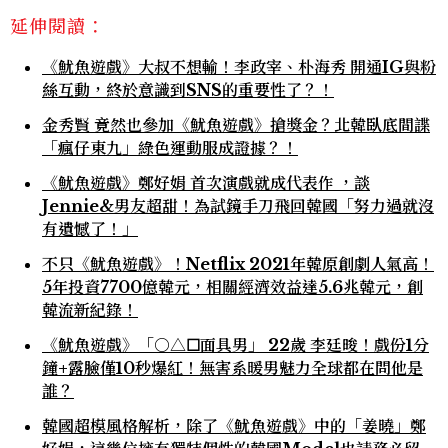
延伸閱讀：
《魷魚遊戲》大叔不想輸！李政宰、朴海秀 開通IG與粉
絲互動，終於意識到SNS的重要性了？！
金秀賢 竟然也參加《魷魚遊戲》搶獎金？北韓臥底間諜
「瘋仔東九」綠色運動服成證據？！
《魷魚遊戲》鄭好娟 首次演戲就成代表作 ，談
Jennie&男友超甜！為試鏡手刀飛回韓國「努力過就沒
有遺憾了！」
不只《魷魚遊戲》！Netflix 2021年韓原創劇人氣高！
5年投資7700億韓元，相關經濟效益達5.6兆韓元，創
韓流新紀錄！
《魷魚遊戲》「○△☐面具男」 22歲 李廷晙！戲份1分
鐘+露臉僅10秒爆紅！無害系暖男魅力全球都在問他是
誰？
韓國超模風格解析，除了《魷魚遊戲》中的「姜曉」鄭