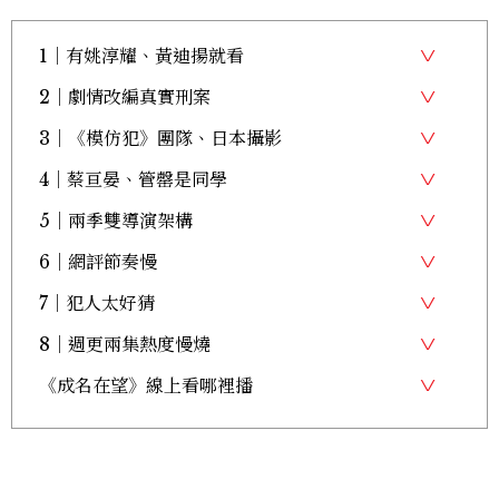
1｜有姚淳耀、黃迪揚就看
2｜劇情改編真實刑案
3｜《模仿犯》團隊、日本攝影
4｜蔡亘晏、管罄是同學
5｜兩季雙導演架構
6｜網評節奏慢
7｜犯人太好猜
8｜週更兩集熱度慢燒
《成名在望》線上看哪裡播