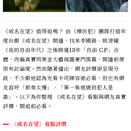
《成名在望》值得追嗎？ 由《模仿犯》團隊打造年
度台劇《成名在望》開播，找來李國毅、姚淳耀
《我的自由年代》之後睽違13年「自由 CP」合
體，改編真實刑案並大膽揭露豪門黑幕，開播前便
很有討論度。然而隨著播出，網友評價卻呈現分
歧，不少劇迷認為光看卡司陣容就必看，但也有網
友直呼「節奏太慢」、「第一集就猜到犯人是
誰」。以下為你整理 《成名在望》看點與網友真實
評價，開追前必看。
《成名在望》看點評價