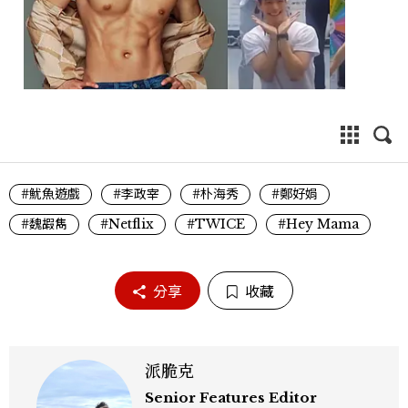
#魷魚遊戲
#李政宰
#朴海秀
#鄭好娟
#魏嘏雋
#Netflix
#TWICE
#Hey Mama
分享
收藏
派脆克
Senior Features Editor