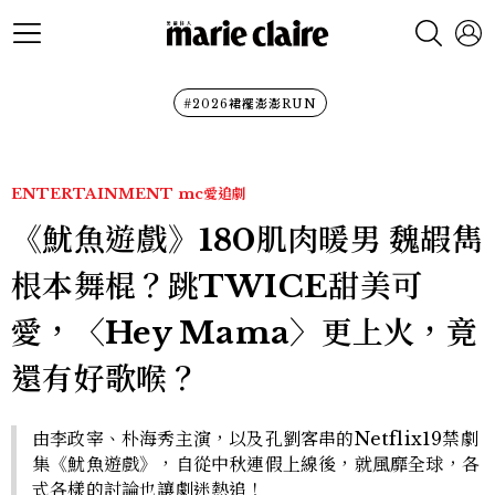
#2026裙襬澎澎RUN
ENTERTAINMENT
mc愛追劇
《魷魚遊戲》180肌肉暖男 魏嘏雋
根本舞棍？跳TWICE甜美可
愛，〈Hey Mama〉更上火，竟
還有好歌喉？
由李政宰、朴海秀主演，以及孔劉客串的Netflix19禁劇
集《魷魚遊戲》，自從中秋連假上線後，就風靡全球，各
式各樣的討論也讓劇迷熱追！