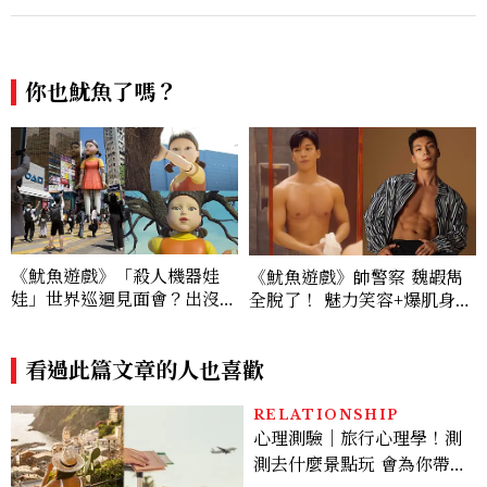
你也魷魚了嗎？
《魷魚遊戲》「殺人機器娃
《魷魚遊戲》帥警察 魏嘏雋
娃」世界巡迴見面會？出沒香
全脫了！ 魅力笑容+爆肌身
港銅鑼灣街頭？！你各位不守
材，登型男健康雜誌，讓人口
交通規則小心被爆頭！
水直流啊！
看過此篇文章的人也喜歡
RELATIONSHIP
心理測驗｜旅行心理學！測
測去什麼景點玩 會為你帶來