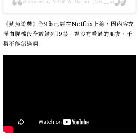
A post shared by 위하준 Wi Ha Jun (@wi__wi__wi)
《魷魚遊戲》全9集已經在Netflix上線，因內容充
滿血腥橋段全數歸列19禁，還沒有看過的朋友，千
萬不能錯過啊！