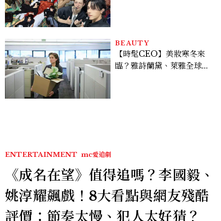
Stray Kids、ATEEZ等
28組卡司、線上播出時間一
次看
BEAUTY
【時髦CEO】美妝寒冬來
臨？雅詩蘭黛、萊雅全球裁
員＋關閉官網，下一步計畫
曝光
ENTERTAINMENT
mc愛追劇
《成名在望》值得追嗎？李國毅、
姚淳耀飆戲！8大看點與網友殘酷
評價：節奏太慢、犯人太好猜？