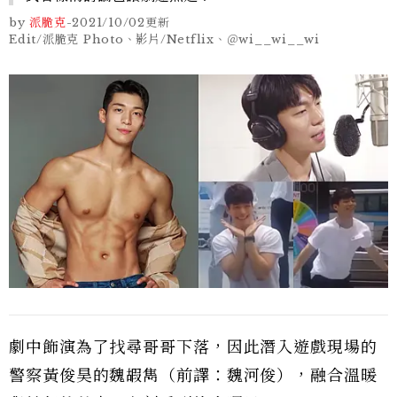
by
派脆克
-
2021/10/02
更新
Edit/派脆克 Photo、影片/Netflix、＠wi__wi__wi
劇中飾演為了找尋哥哥下落，因此潛入遊戲現場的
警察黃俊昊的魏嘏雋（前譯：魏河俊），融合溫暖