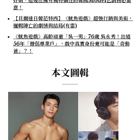
好娟，這幾位擁有獨特個性的韓國Model也請務必留
意！
【貝爾達日韓范特西】《魷魚遊戲》超強行銷與美術，
邏輯陣亡的劇情與結局(有雷)
《魷魚遊戲》高齡頑童「吳一男」76歲 吳永秀！出道
56年「僧侶專業戶」，戲中真實身份竟可能是「奇勳
爸」？！
本文圖輯