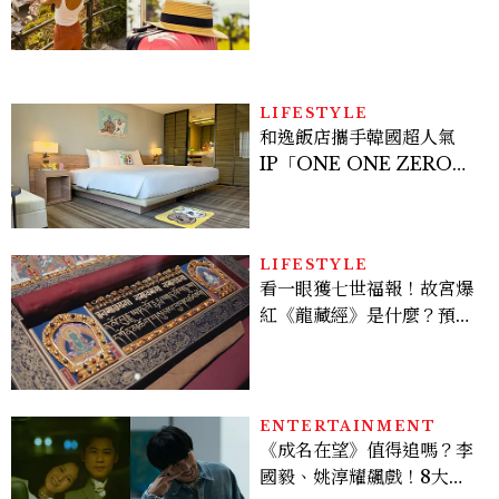
好運
LIFESTYLE
和逸飯店攜手韓國超人氣
IP「ONE ONE ZERO
SEVEN」，打造療癒系快
樂狗狗主題房！全台獨家客
房、聯名好禮一次收藏
LIFESTYLE
看一眼獲七世福報！故宮爆
紅《龍藏經》是什麼？預約
＆參觀攻略一次看
ENTERTAINMENT
《成名在望》值得追嗎？李
國毅、姚淳耀飆戲！8大看