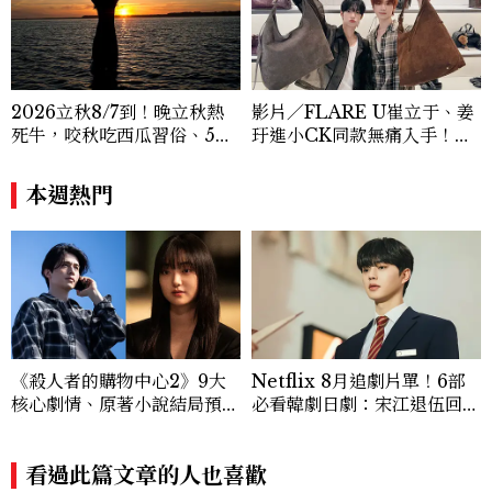
貌與生活品味風格的無限可能。
2026立秋8/7到！晚立秋熱
影片／FLARE U崔立于、姜
死牛，咬秋吃西瓜習俗、5大
玗進小CK同款無痛入手！身
禁忌與吉時懶人包
上這款CHARLES & KEIT
H大包好燒
本週熱門
《殺人者的購物中心2》9大
Netflix 8月追劇片單！6部
核心劇情、原著小說結局預測
必看韓劇日劇：宋江退伍回歸
公開：鄭進灣偽死亡原因？鄭
《四手聯彈，兩首奏鳴曲》、
智安黑化、「這角色」驚傳叛
丁海寅《我的荒糖戀愛》
變
看過此篇文章的人也喜歡