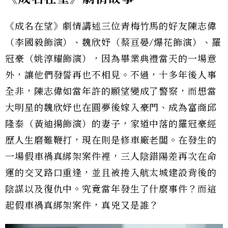
《成名在望》劇情講述三位青梅竹馬的好友陳志偉
（李國毅飾演）、魏欣妤（蔡亘晏/爆花飾演）、羅
冠豪（姚淳耀飾演），因為畢業典禮當天的一場意
外，讓他們發誓再也不相見。不過，十多年後人事
全非，陳志偉如當年許的願望變成了警察，而想當
大明星的魏欣妤也在圓夢後嫁入豪門、成為富商邱
隆泰（黃迪揚飾演）的妻子，家道中落的羅冠豪經
歷人生磨難鞭打，現在則是修車廠老闆。在發生的
一場假車禍真綁架案件裡，三人陰錯陽差再次在命
運的交叉路口重逢，並且被捲入航太城建設背後的
陰謀以及復仇中。究竟當年發生了什麼事件？而這
起假車禍真綁架案件，真兇又是誰？