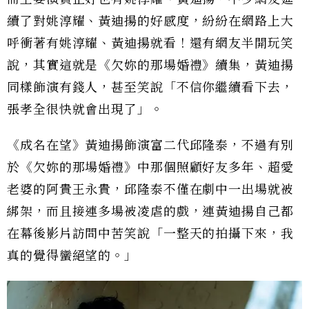
續了對姚淳耀、黃迪揚的好感度，紛紛在網路上大
呼衝著有姚淳耀、黃迪揚就看！還有網友半開玩笑
說，其實這就是《欠妳的那場婚禮》續集，黃迪揚
同樣飾演有錢人，甚至笑說「不信你繼續看下去，
張孝全很快就會出現了」。
《成名在望》黃迪揚飾演富二代邱隆泰，不過有別
於《欠妳的那場婚禮》中那個照顧好友多年、超愛
老婆的阿貴王永貴，邱隆泰不僅在劇中一出場就被
綁架，而且接連多場被凌虐的戲，連黃迪揚自己都
在幕後影片訪問中苦笑說「一整天的拍攝下來，我
真的覺得蠻絕望的。」