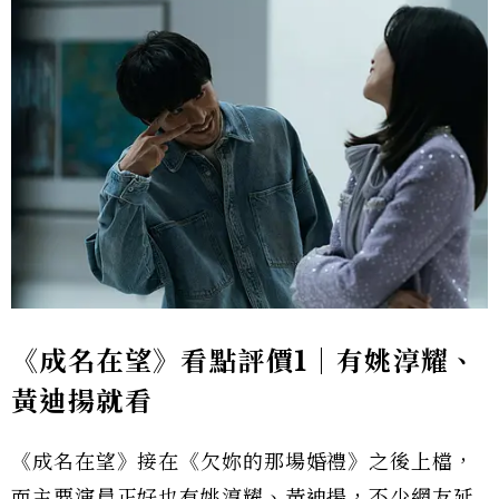
《成名在望》看點評價1｜有姚淳耀、
黃迪揚就看
《成名在望》接在《欠妳的那場婚禮》之後上檔，
而主要演員正好也有姚淳耀、黃迪揚，不少網友延