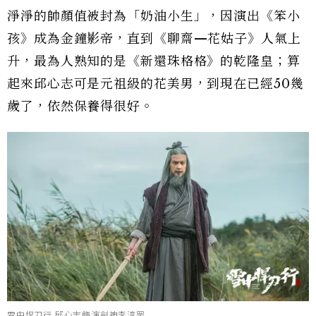
淨淨的帥顏值被封為「奶油小生」，因演出《笨小
孩》成為金鐘影帝，直到《聊齋—花姑子》人氣上
升，最為人熟知的是《新還珠格格》的乾隆皇；算
起來邱心志可是元祖級的花美男，到現在已經50幾
歲了，依然保養得很好。
雪中悍刀行 邱心志飾演劍神李淳罡