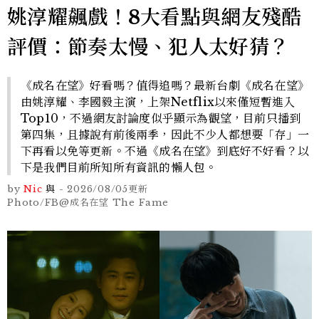
姚淳耀飆戲！8大看點與網友殘酷
評價：節奏太慢、犯人太好猜？
《成名在望》好看嗎？值得追嗎？最新台劇《成名在望》
由姚淳耀、李國毅主演，上架Netflix以來僅短暫進入
Top10，不過網友討論度似乎顯示為觀望，目前只播到
第四集，且據說有前後兩季，因此不少人都想要「存」一
下再看以免等更新。不過《成名在望》到底好不好看？以
下是我們目前所知所有資訊的懶人包。
by
Nic
與
-
2026/08/05
更新
Photo/FB@成名在望 The Fame