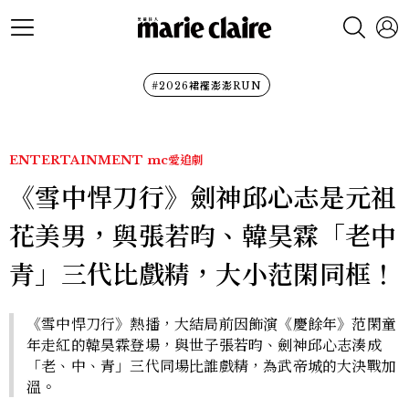
#2026裙襬澎澎RUN
ENTERTAINMENT
mc愛追劇
《雪中悍刀行》劍神邱心志是元祖
花美男，與張若昀、韓昊霖「老中
青」三代比戲精，大小范閑同框！
《雪中悍刀行》熱播，大結局前因飾演《慶餘年》范閑童
年走紅的韓昊霖登場，與世子張若昀、劍神邱心志湊成
「老、中、青」三代同場比誰戲精，為武帝城的大決戰加
溫。