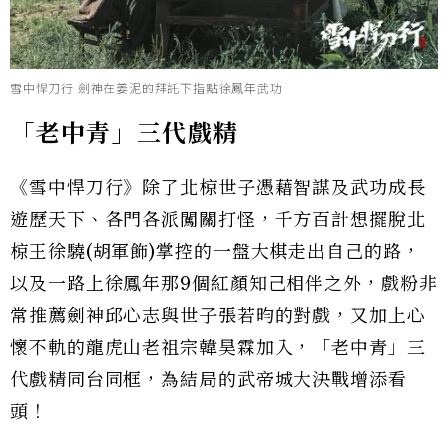
雪中悍刀行 劍神在姜泥的拜託下指點徐鳳年武功
「老中青」三代戲精
《雪中悍刀行》除了北椋世子憑藉智謀及武功成長
遊歷天下、各門各派闖關打怪，千方百計想擺脫北
椋王徐驍(胡軍飾)掌控的一盤大棋走出自己的路，
以及一路上徐鳳年那9個紅顏知己相伴之外，戲粉非
常推薦劍神邱心志與世子張若昀的對戲，又加上心
懷不軌的龍虎山老祖宗韓昊霖加入，「老中青」三
代戲精同台同框，為結局的武帝城大決戰增添看
頭！