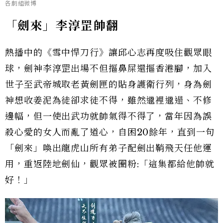
各劇組微博
「劍來」李淳罡帥翻
熱播中的《雪中悍刀行》讓邱心志再度吸住觀眾眼
球，劍神李淳罡出場不但摳鼻屎還摳香港腳，加入
世子至武帝城取老黃劍匣的貼身護衛行列，身為劍
神想收姜泥為徒卻求徒不得，雖然邋裡邋遢、不修
邊幅，但一使出武功就帥氣得不得了，當年因為誤
殺心愛的女人而亂了道心，自困20餘年，直到一句
「劍來」喚出龍虎山所有弟子配劍出鞘飛天任他運
用，重返陸地劍仙，觀眾被圈粉:「這集都給他帥就
好！」