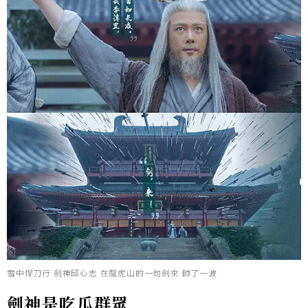
雪中悍刀行 劍神邱心志 在龍虎山的一句劍來 帥了一波
劍神是吃瓜群眾