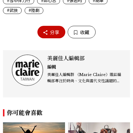
#雪中悍刀行
#邱心志
#張若昀
#胡軍
#武俠
#陸劇
分享
收藏
美麗佳人編輯部
編輯
美麗佳人編輯群 《Marie Claire》雜誌編
輯部專注於時尚、文化與當代女性議題的深
度呈現，致力打造兼具風格與觀點的內容敘
事。 團隊擅長核心議題企劃、內容策展與
跨平台整合，長期關注國際時代脈動與社會
趨勢，從文化觀察出發，挖掘具有啟發性的
你可能會喜歡
女性故事與價值觀；同時以細膩的美學語言
與敘事張力，轉化為兼具視覺風格與思想深
度的內容。 《Marie Claire》始終以敏銳
視角與編輯直覺，引領讀者探索女性多元面