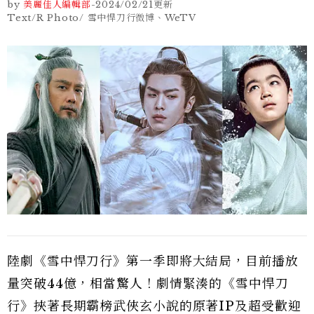
by
美麗佳人編輯部
-
2024/02/21
更新
Text/R Photo/ 雪中悍刀行微博、WeTV
陸劇《雪中悍刀行》第一季即將大結局，目前播放
量突破44億，相當驚人！劇情緊湊的《雪中悍刀
行》挾著長期霸榜武俠玄小說的原著IP及超受歡迎