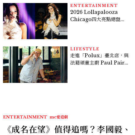
ENTERTAINMENT
2026 Lollapalooza
Chicago四大亮點總盤
點， JENNIE、 CORTIS
登台，K-POP擄獲全球！
LIFESTYLE
走進「Polux」臺北店，與
法籍頑童主廚 Paul Pairet
對談：「我不做妥協的美
味」
ENTERTAINMENT
mc愛追劇
《成名在望》值得追嗎？李國毅、