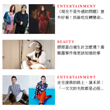
ENTERTAINMENT
《現在不是外遇的問題》意
外好看！抓偷吃反轉變命
案？金憓秀傳奇美腿被讚
爆、金智勳大秀腹肌，曹汝
貞雙影后飆戲，線上看7大
看點懶人包
BEAUTY
膠原蛋白增生針怎麼選？喬
雅露事件後更該知道的事
ENTERTAINMENT
走在演員的路上，蒲禾菲：
「一次次的失敗都是必經過
程，必須要經過那些練習，
才能做得好。」