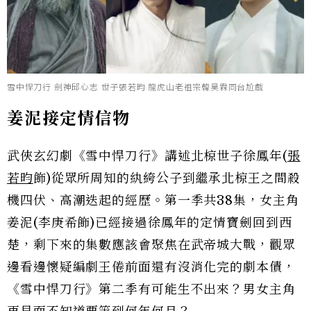
雪中悍刀行 劍神邱心志 世子張若昀 龍虎山老祖宗韓昊霖同台尬戲
姜泥接定情信物
武俠玄幻劇《雪中悍刀行》講述北椋世子徐鳳年(
張
若昀
飾)從眾所周知的紈絝公子到繼承北椋王之間殺
機四伏、高潮迭起的經歷。第一季共38集，女主角
姜泥(李庚希飾)已經接過徐鳳年的定情寶劍回到西
楚，剩下來的集數應該會聚焦在武帝城大戰，觀眾
邊看邊懷疑編劇王倦前面還有沒消化完的劇本債，
《雪中悍刀行》第二季有可能生不出來？男女主角