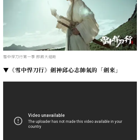
雪中悍刀行第一季 即將大結局
▼《雪中悍刀行》劍神邱心志帥氣的「劍來」