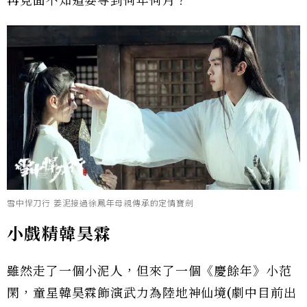
再見面不知道要等到何年何月？
雪中悍刀行 姜泥接過徐鳳年母親傳承的定情寶劍
小戲精韓昊霖
雖然走了一個小泥人，但來了一個《慶餘年》小范
閑，童星韓昊霖飾演武力為陸地神仙境(劇中目前出