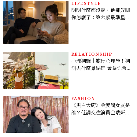
LIFESTYLE
明明什麼都沒說，他卻先問
你怎麼了：第六感最準星座
TOP3，巨蟹座連語氣都有
感，這星座根本瞞不住
RELATIONSHIP
心理測驗｜旅行心理學！測
測去什麼景點玩 會為你帶來
好運
FASHION
《黑白大廚》金度潤女友是
誰？低調交往演員金瑞妍、
曾出演《少年法庭》，私下
極簡風穿搭是日常範本！