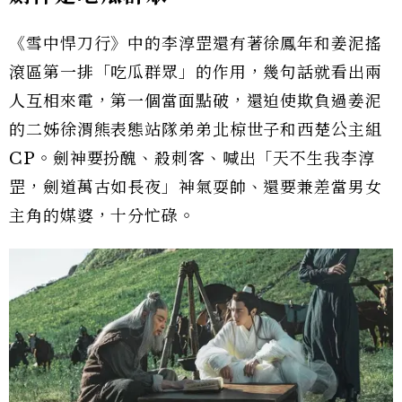
《雪中悍刀行》中的李淳罡還有著徐鳳年和姜泥搖
滾區第一排「吃瓜群眾」的作用，幾句話就看出兩
人互相來電，第一個當面點破，還迫使欺負過姜泥
的二姊徐渭熊表態站隊弟弟北椋世子和西楚公主組
CP。劍神要扮醜、殺刺客、喊出「天不生我李淳
罡，劍道萬古如長夜」神氣耍帥、還要兼差當男女
主角的媒婆，十分忙碌。