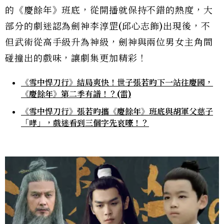
的《慶餘年》班底，從開播就保持不錯的熱度，大
部分的劇迷認為劍神李淳罡(邱心志飾)出現後，不
但武術從高手級升為神級，劍神與兩位男女主角間
碰撞出的戲味，讓劇集更加精彩！
《雪中悍刀行》結局爽快！世子張若昀下一站往慶國，
《慶餘年》第二季有譜！？(雷)
《雪中悍刀行》張若昀攜《慶餘年》班底與胡軍父慈子
「哮」，戲迷看到三個字先哀嚎！？