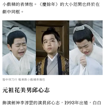
小戲精的表情包。《慶餘年》的大小范閑也終於在
劇中同框。
雪中悍刀行 韓昊霖小戲精表情包
元祖花美男邱心志
飾演劍神李淳罡的演員邱心志，1993年出道，白白