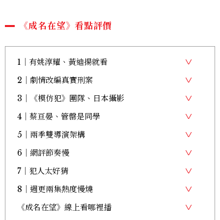
《成名在望》看點評價
1｜有姚淳耀、黃迪揚就看
2｜劇情改編真實刑案
3｜《模仿犯》團隊、日本攝影
4｜蔡亘晏、管罄是同學
5｜兩季雙導演架構
6｜網評節奏慢
7｜犯人太好猜
8｜週更兩集熱度慢燒
《成名在望》線上看哪裡播