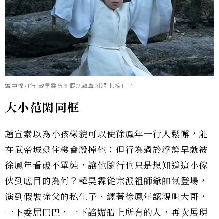
雪中悍刀行 韓昊霖意圖假認親真刺殺 北椋世子
大小范閑同框
趙宣素以為小孩樣貌可以使徐鳳年一行人鬆懈，能
在武帝城逮住機會殺掉他；但行為過於浮誇早就被
徐鳳年看破不單純，讓他隨行也只是想知道這小傢
伙到底目的為何？韓昊霖從宗派祖師爺帥氣登場，
演到假裝徐父的私生子、纏著徐鳳年認親叫大哥，
一下委屈巴巴，一下諂媚船上所有的人，再次展現