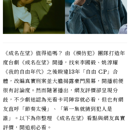
《成名在望》值得追嗎？ 由《模仿犯》團隊打造年
度台劇《成名在望》開播，找來李國毅、姚淳耀
《我的自由年代》之後睽違13年「自由 CP」合
體，改編真實刑案並大膽揭露豪門黑幕，開播前便
很有討論度。然而隨著播出，網友評價卻呈現分
歧，不少劇迷認為光看卡司陣容就必看，但也有網
友直呼「節奏太慢」、「第一集就猜到犯人是
誰」。以下為你整理 《成名在望》看點與網友真實
評價，開追前必看。