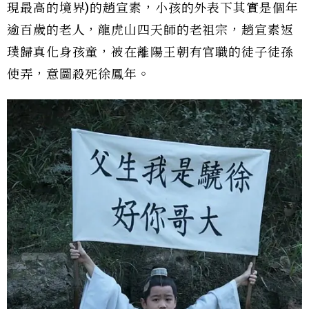
現最高的境界)的趙宣素，小孩的外表下其實是個年
逾百歲的老人，龍虎山四天師的老祖宗，趙宣素返
璞歸真化身孩童，被在離陽王朝有官職的徒子徒孫
使弄，意圖殺死徐鳳年。