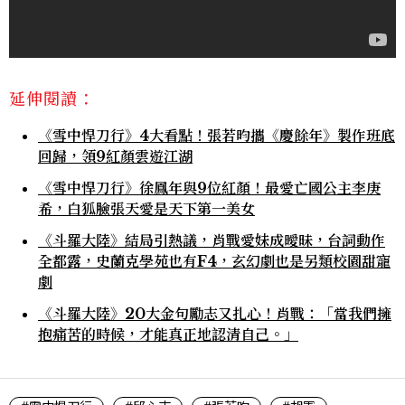
延伸閱讀：
《雪中悍刀行》4大看點！張若昀攜《慶餘年》製作班底
回歸，領9紅顏雲遊江湖
《雪中悍刀行》徐鳳年與9位紅顏！最愛亡國公主李庚
希，白狐臉張天愛是天下第一美女
《斗羅大陸》結局引熱議，肖戰愛妹成曖昧，台詞動作
全都露，史蘭克學苑也有F4，玄幻劇也是另類校園甜寵
劇
《斗羅大陸》20大金句勵志又扎心！肖戰：「當我們擁
抱痛苦的時候，才能真正地認清自己。」