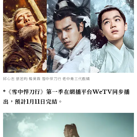
邱心志 張若昀 韓昊霖 雪中悍刀行 老中青三代戲精
*《雪中悍刀行》第一季在網播平台WeTV同步播
出，預計1月11日完結。