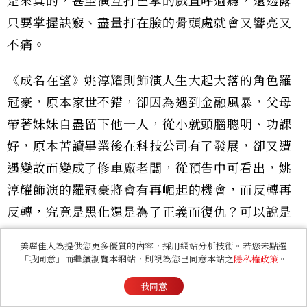
是來真的，甚至演互打巴掌的戲直呼過癮，還透露
只要掌握訣竅、盡量打在臉的骨頭處就會又響亮又
不痛。
《成名在望》姚淳耀則飾演人生大起大落的角色羅
冠豪，原本家世不錯，卻因為遇到金融風暴，父母
帶著妹妹自盡留下他一人，從小就頭腦聰明、功課
好，原本苦讀畢業後在科技公司有了發展，卻又遭
遇變故而變成了修車廠老闆，從預告中可看出，姚
淳耀飾演的羅冠豪將會有再崛起的機會，而反轉再
反轉，究竟是黑化還是為了正義而復仇？可以說是
深度很夠的一個角色，也讓不少網友期待姚淳耀的
美麗佳人為提供您更多優質的內容，採用網站分析技術。若您未點選
演繹。
「我同意」而繼續瀏覽本網站，則視為您已同意本站之
隱私權政策
。
我同意