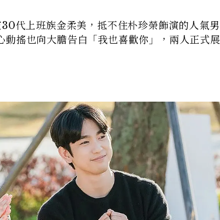
演30代上班族金柔美，抵不住朴珍榮飾演的人氣
心動搖也向大膽告白「我也喜歡你」，兩人正式