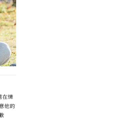
還在情
意他的
歡