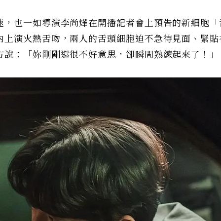
速，也一如導演李尚燁在開播記者會上預告的新細胞「
內上演火熱舌吻，兩人的舌頭細胞迫不急待見面、緊貼
方說：「妳剛剛還很不好意思，卻瞬間熟練起來了！」