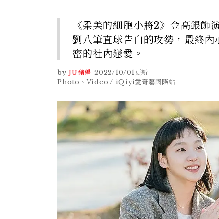
《柔美的細胞小將2》金高銀飾
劉八筆直球告白的攻勢，最終內
密的社內戀愛。
by
JU豬編
-
2022/10/01
更新
Photo、Video / iQiyi愛奇藝國際站