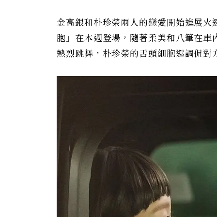
金高銀和朴珍榮兩人的戀愛開始進展火
胞」在本週登場，隨著柔美和八筆在車
熱烈跳舞，朴珍榮的舌頭細胞還調侃對