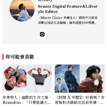
Senior Digital Feature&Lifest
yle Editor
《Marie Claire 美麗佳人》國際中文版資
深數位採訪生活編輯，擁有超過10年媒體與
編輯實務經驗。目前專注及深耕於全球各地
飯店、奢華旅宿、旅遊景點、航空等領域，
另涉獵3C家電、居家生活範疇，具備實測
開箱與趨勢剖析能力。 曾擔任即時新聞編
輯、時尚鐘錶線記者，擅長以精闢觀點挖掘
獨特角度，採訪足跡遍及馬爾地夫、紐西
你可能會喜歡
蘭、瑞士、德國、瑞典、亞洲主要城市，合
作品牌包含Aman、Four Seasons、Ca
pella、Mandarin Oriental、JOAL
I、Raffles、Banyan Tree、IHG、Ma
rriott等頂級飯店集團。 策劃並執行超過7
0篇深度專題「MC開房間」、260 篇以上
「玩咖懶人包」盤點類文章，致力用專業視
角提供讀者最新話題、兼具風格與實用的高
非常男人｜幽默的生存之道，
《財閥 X 刑警2》好看嗎？安
品質生活旅遊靈感內容。 Contact：ben
Brandon：「只要能讓大家
普賢對決最帥反派俞承豪，鄭
ny_yang@mctw.com.tw