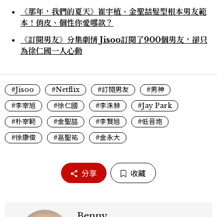
《那年，我們的夏天》崔宇植、金聖喆髮型根本男友範
本！俏皮、個性你愛哪款？
《訂閱男友》分集劇情 Jisoo訂閱了900個男友，卻只
為徐仁國一人心動
#Jisoo
#Netflix
#訂閱男友
#男神
#李宰旭
#徐仁國
#李洙赫
#Jay Park
#朴宰範
#金聖喆
#李賢旭
#低音炮
#徐康俊
#邕聖祐
#金永大
分享
收藏
Benny