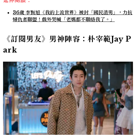
延伸閱讀：
36歲 李賢旭《我的上流世界》被封「國民渣男」，力抗
婦仇者聯盟！戲外哭喊「老媽都不聯絡我了。」
《訂閱男友》男神陣容：朴宰範Jay P
ark