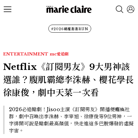
#2026裙襬澎澎RUN
ENTERTAINMENT
mc愛追劇
Netflix《訂閱男友》9大男神該
選誰？腹肌霸總李洙赫、櫻花學長
徐康俊，劇中天菜一次看
2026必追韓劇！Jisoo主演《訂閱男友》開播便癱瘓社
群，劇中召喚出李洙赫、李宰旭、徐康俊等9位男神，一
字排開可說是韓劇最高顏值，快走進這多巴胺爆發的虛擬
宇宙。