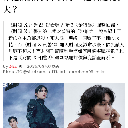
大？
《財閥 X 刑警2》好看嗎？接檔《金特務》強勢回歸，
《財閥 X 刑警》第二季安普賢的「鈔能力」搜查遇上了
新的女主角鄭恩彩，兩人從「惡緣」開啟了不一樣的火
花。而《財閥 X 刑警2》加入財閥反派俞承豪，帥到讓人
討厭不起來！而財閥刑警陳利手將如何用錢輾壓罪犯？以
下是《財閥 X 刑警2》最新話題評價與亮點全解析。
by
Nic
與
-
2026/08/07
更新
Photo/IG@sbsdrama.official、dandyoo93.co.kr