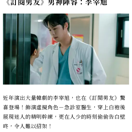
《訂閱男友》男神陣容：李宰旭
近年演出大量韓劇的李宰旭，也在《訂閱男友》驚
喜登場！飾演虛擬角色－急診室醫生，穿上白袍後
展現迷人的精明幹練，更在人少的時刻偷偷告白壁
咚，令人難以招架！