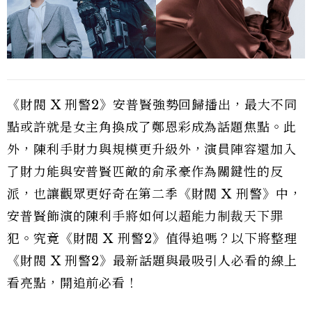
《財閥 X 刑警2》安普賢強勢回歸播出，最大不同
點或許就是女主角換成了鄭恩彩成為話題焦點。此
外，陳利手財力與規模更升級外，演員陣容還加入
了財力能與安普賢匹敵的俞承豪作為關鍵性的反
派，也讓觀眾更好奇在第二季《財閥 X 刑警》中，
安普賢飾演的陳利手將如何以超能力制裁天下罪
犯。究竟《財閥 X 刑警2》值得追嗎？以下將整理
《財閥 X 刑警2》最新話題與最吸引人必看的線上
看亮點，開追前必看！