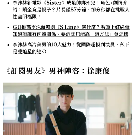
李洙赫新電影《Sister》成最帥綁架犯！角色+劇情介
紹：贖金竟是幌子？片長僅87分鐘，卻分秒都在挑戰人
性幽閉極限！
GD推薦李洙赫韓劇《S Line》演什麼？看頭上紅線就
知道誰誰有肉體關係、要消除只能靠「這方法」會怎樣
李洙赫高冷美男的10大魅力！從國際超模到演員，私下
是愛追星的迷弟
《訂閱男友》男神陣容：徐康俊