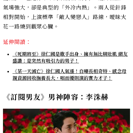
氣場強大，卻是典型的「外冷內熱」。兩人從針鋒
相對開始，上演標準「敵人變戀人」路線，曖昧火
花一路燒到觀眾心臟。
延伸閱讀：
《死期將至》徐仁國是歌手出身、擁有無比精壯肌 網友
盛讚：是突然有吸引力的男子！
《某一天滅亡》徐仁國人氣漲！自嘲長相奇特、感念母
親資源回收撫養長大，唱而優則演的實力才子！
《訂閱男友》男神陣容：李洙赫