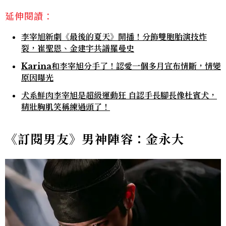
延伸閱讀：
李宰旭新劇《最後的夏天》開播！分飾雙胞胎演技炸
裂，崔聖恩、金建宇共譜羅曼史
Karina和李宰旭分手了！認愛一個多月宣布情斷，情變
原因曝光
犬系鮮肉李宰旭是超級運動狂 自認手長腳長像杜賓犬，
精壯胸肌笑稱練過頭了！
《訂閱男友》男神陣容：金永大