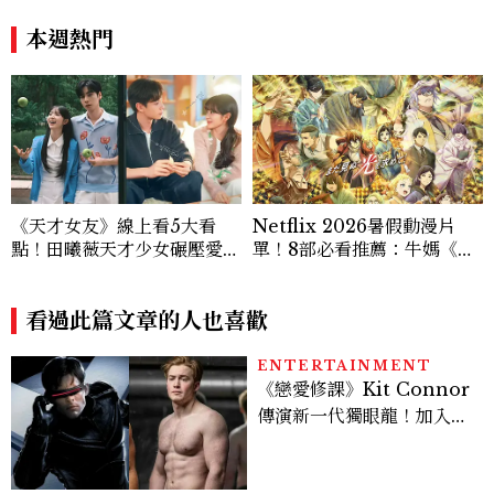
笑，我們就有機會玩在一起，
恩彩接棒女主，開專機、刷黑
讓敵人成為朋友。」
卡，用錢輾壓罪犯的陳利手回
本週熱門
來了，這次能玩多大？
《天才女友》線上看5大看
Netflix 2026暑假動漫片
點！田曦薇天才少女碾壓愛因
單！8部必看推薦：牛媽《黃
斯坦？胡一天再現《小美好》
泉使者》、洗版社群《尼古喵
校園男神
喵》等話題新作一次追
看過此篇文章的人也喜歡
ENTERTAINMENT
《戀愛修課》Kit Connor
傳演新一代獨眼龍！加入新
版《X戰警》，可望搭檔
Sadie Sink