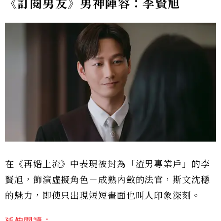
《訂閱男友》男神陣容：李賢旭
在《再婚上流》中表現被封為「渣男專業戶」的李
賢旭，飾演虛擬角色－成熟內斂的法官，斯文沈穩
的魅力，即使只出現短短畫面也叫人印象深刻。