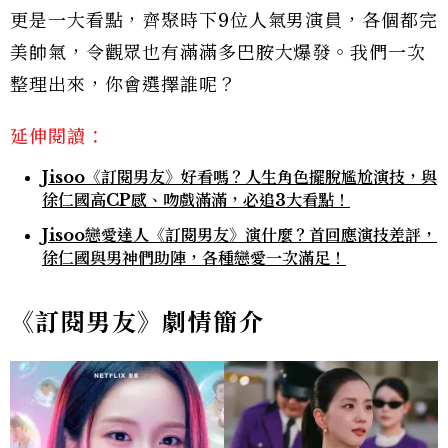
更是一大看點，齊聚時下9位人氣男演員，各個都完
美帥氣，令觀眾也有滿滿多巴胺大爆發。我們一次
整理出來，你會選擇誰呢？
延伸閱讀：
Jisoo《訂閱男友》好看嗎？人生角色擺脫尷尬演技，與
徐仁國高CP感、吻戲滿滿，必追3大看點！
Jisoo戀愛達人《訂閱男友》演什麼？首回應演技差評，
徐仁國與男神們助陣，各種戀愛一次滿足！
《訂閱男友》劇情簡介