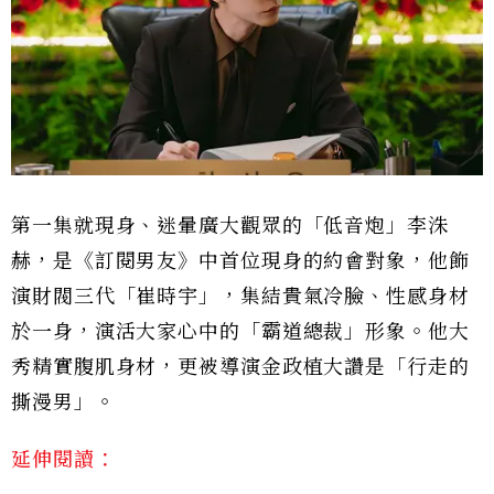
第一集就現身、迷暈廣大觀眾的「低音炮」李洙
赫，是《訂閱男友》中首位現身的約會對象，他飾
演財閥三代「崔時宇」，集結貴氣冷臉、性感身材
於一身，演活大家心中的「霸道總裁」形象。他大
秀精實腹肌身材，更被導演金政植大讚是「行走的
撕漫男」。
延伸閱讀：