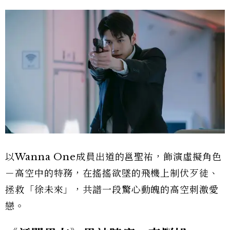
以Wanna One成員出道的邕聖祐，飾演虛擬角色
－高空中的特務，在搖搖欲墜的飛機上制伏歹徒、
拯救「徐未來」，共譜一段驚心動魄的高空刺激愛
戀。