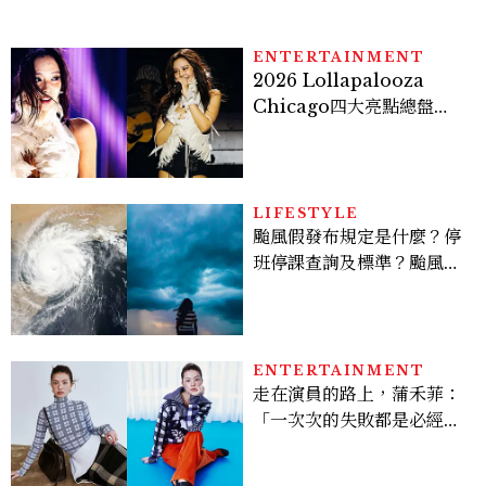
ENTERTAINMENT
2026 Lollapalooza
Chicago四大亮點總盤
點， JENNIE、 CORTIS
登台，K-POP擄獲全球！
LIFESTYLE
颱風假發布規定是什麼？停
班停課查詢及標準？颱風假
有薪水嗎、可否拒絕上班？
ENTERTAINMENT
走在演員的路上，蒲禾菲：
「一次次的失敗都是必經過
程，必須要經過那些練習，
才能做得好。」