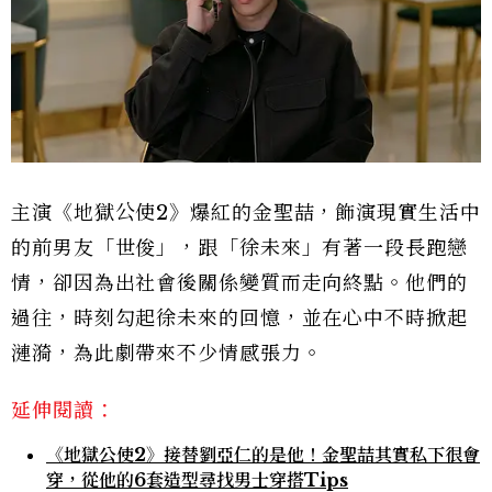
主演《地獄公使2》爆紅的金聖喆，飾演現實生活中
的前男友「世俊」，跟「徐未來」有著一段長跑戀
情，卻因為出社會後關係變質而走向終點。他們的
過往，時刻勾起徐未來的回憶，並在心中不時掀起
漣漪，為此劇帶來不少情感張力。
延伸閱讀：
《地獄公使2》接替劉亞仁的是他！金聖喆其實私下很會
穿，從他的6套造型尋找男士穿搭Tips