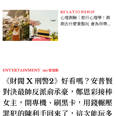
RELATIONSHIP
心理測驗｜旅行心理學！測
測去什麼景點玩 會為你帶來
好運
ENTERTAINMENT
mc愛追劇
《財閥 X 刑警2》好看嗎？安普賢
對決最帥反派俞承豪，鄭恩彩接棒
女主，開專機、刷黑卡，用錢輾壓
罪犯的陳利手回來了，這次能玩多