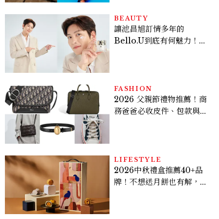
BEAUTY
讓池昌旭訂情多年的
Bello.U到底有何魅力！揭
密男神發光乳霜～「肽光透
亮緊緻霜」如何打造日不落
的透亮肌，熬夜拍戲不顯疲
倦感，超神！
FASHION
2026 父親節禮物推薦！商
務爸爸必收皮件、包款與鞋
履一次看
LIFESTYLE
2026中秋禮盒推薦40+品
牌！不想送月餅也有解，送
長輩、送客戶一次挑