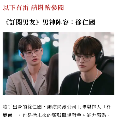
以下有雷 請斟酌參閱
《訂閱男友》男神陣容：徐仁國
歌手出身的徐仁國，飾演網漫公司王牌製作人「朴
慶南」，也是徐未來的頭號職場對手。能力滿點、