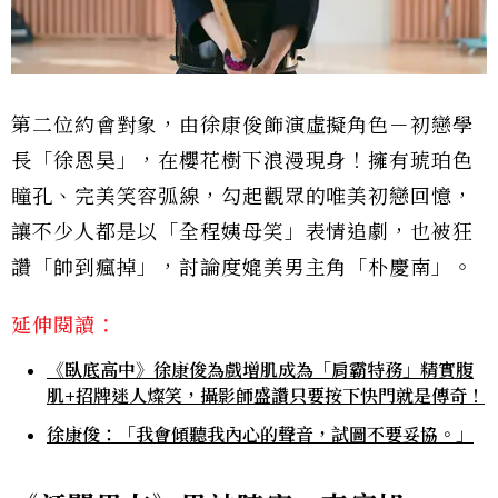
第二位約會對象，由徐康俊飾演虛擬角色－初戀學
長「徐恩昊」，在櫻花樹下浪漫現身！擁有琥珀色
瞳孔、完美笑容弧線，勾起觀眾的唯美初戀回憶，
讓不少人都是以「全程姨母笑」表情追劇，也被狂
讚「帥到瘋掉」，討論度媲美男主角「朴慶南」。
延伸閱讀：
《臥底高中》徐康俊為戲增肌成為「肩霸特務」精實腹
肌+招牌迷人燦笑，攝影師盛讚只要按下快門就是傳奇！
徐康俊：「我會傾聽我內心的聲音，試圖不要妥協。」