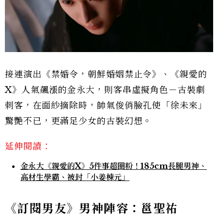
接連演出《禁婚令，朝鮮婚姻禁止令》、《親愛的
X》人氣飆漲的金永大，則客串虛擬角色－古裝劇
刺客，在面紗摘除時，帥氣俊俏臉孔使「徐未來」
驚艷不已，更滿足少女的古裝幻想。
延伸閱讀：
金永大《親愛的X》5件事超圈粉！185cm長腿男神、
高材生學霸、被封「小姜棟元」
《訂閱男友》男神陣容：邕聖祐