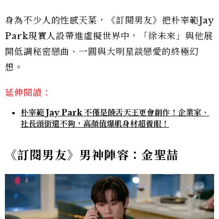
身為不少人的性感天菜，《訂閱男友》把朴宰範Jay
Park現實人設帶進虛擬世界中，「徐未來」與他展
開低調秘密戀曲、一圓與大明星談戀愛的終極幻
想。
延伸閱讀：
朴宰範 Jay Park 不僅是饒舌天王更會創作！企業家、
社長頭銜還不夠，高顏值爆肌身材超養眼！
《訂閱男友》男神陣容：金聖喆