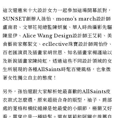
這次還邀來十大設計女力一起參加這場開幕派對，
SUNSET創辦人孫怡、momo’s march設計師
盧南君、文華花苑總監陳妍嵐、華人時尚攝影先驅
陳星伊、Alice Wang Design設計師王艾莉、美
食藝術家鄭絜文、ecllective珠寶設計師周怡伶、
百老匯演員及插畫家胡世恩、知名插畫家楊謹瑜以
及新銳插畫家陳純虹，透過這些不同設計領域的女
生所展現的各種AllSaints時髦百變風格，也象徵
著女性獨立自主的態度！
另外，孫怡還跟大家解析她最喜歡的AllSaints皮
衣款式怎麼選，原來超級合身的版型，袖子、肩部
處的菱格和橫紋縫線是她最愛的小細節，極簡又好
看，單穿也是一種時髦。還有莫莉和阿蹦也推薦自