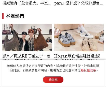
機廠變身「全台最大」半室內
pan」是什麼？父親節想當天
樂園，8/8開幕、30項設施免
菜老爸並不難，掌握活到老、
費玩到飽
帥到老的關鍵
本週熱門
影片／FLARE U崔立于、姜
Hogan厚底增高鞋就選這3
玗進小CK同款無痛入手！身
雙！2026秋冬最新長腿神
上這款CHARLES & KEIT
器：隱形增高選這款、H Lo
美麗佳人為提供您更多優質的內容，採用網站分析技術。若您未點選
「我同意」而繼續瀏覽本網站，則視為您已同意本站之
隱私權政策
。
H大包好燒
go不一樣了？
看過此篇文章的人也喜歡
我同意
ENTERTAINMENT
《現在不是外遇的問題》意
外好看！抓偷吃反轉變命
案？金憓秀傳奇美腿被讚