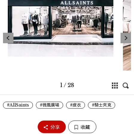
1
/
28
#AllSaints
#微風廣場
#皮衣
#騎士夾克
分享
收藏