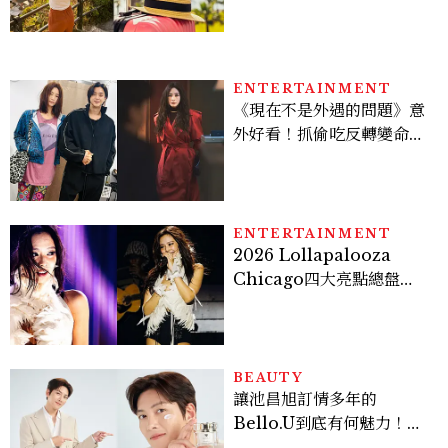
ENTERTAINMENT
《現在不是外遇的問題》意
外好看！抓偷吃反轉變命
案？金憓秀傳奇美腿被讚
爆、金智勳大秀腹肌，曹汝
貞雙影后飆戲，線上看7大
看點懶人包
ENTERTAINMENT
2026 Lollapalooza
Chicago四大亮點總盤
點， JENNIE、 CORTIS
登台，K-POP擄獲全球！
BEAUTY
讓池昌旭訂情多年的
Bello.U到底有何魅力！揭
密男神發光乳霜～「肽光透