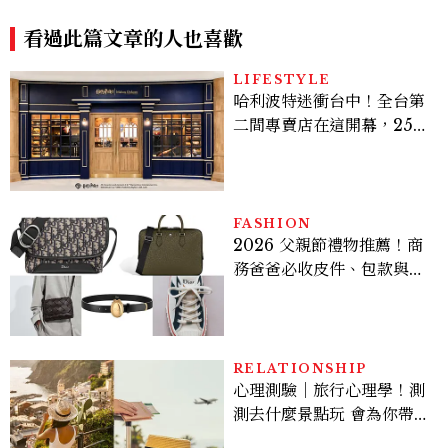
性不失質感的實用天花板
風穿搭是日常範本！
看過此篇文章的人也喜歡
LIFESTYLE
哈利波特迷衝台中！全台第
二間專賣店在這開幕，25週
年限定周邊、托特包太值得
入手
FASHION
2026 父親節禮物推薦！商
務爸爸必收皮件、包款與鞋
履一次看
RELATIONSHIP
心理測驗｜旅行心理學！測
測去什麼景點玩 會為你帶來
好運