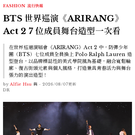
FASHION
流行快報
BTS 世界巡演《ARIRANG》
Act 2 7 位成員舞台造型一次看
在世界巡迴演唱會《ARIRANG》Act 2 中，防彈少年
團（BTS）七位成員全員換上 Polo Ralph Lauren 造
型登台，以品牌標誌性的美式學院風為基礎，融合寬鬆輪
廓、復古街頭元素與個人風格，打造兼具青春活力與舞台
張力的演出造型！
by
Alfie Hsu
與
-
2026/08/07
更新
DR