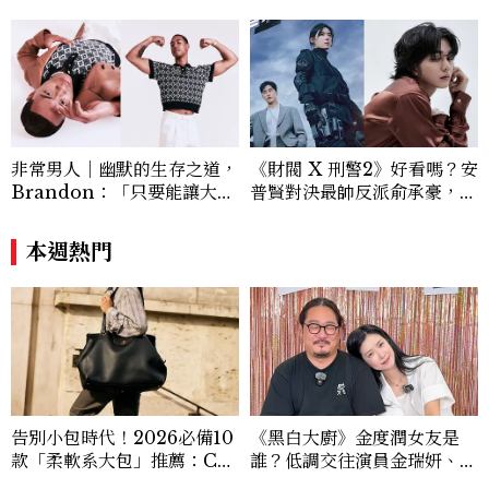
非常男人｜幽默的生存之道，
《財閥 X 刑警2》好看嗎？安
Brandon：「只要能讓大家
普賢對決最帥反派俞承豪，鄭
笑，我們就有機會玩在一起，
恩彩接棒女主，開專機、刷黑
讓敵人成為朋友。」
卡，用錢輾壓罪犯的陳利手回
本週熱門
來了，這次能玩多大？
告別小包時代！2026必備10
《黑白大廚》金度潤女友是
款「柔軟系大包」推薦：Ch
誰？低調交往演員金瑞妍、曾
anel、YSL、Miu Miu...隨
出演《少年法庭》，私下極簡