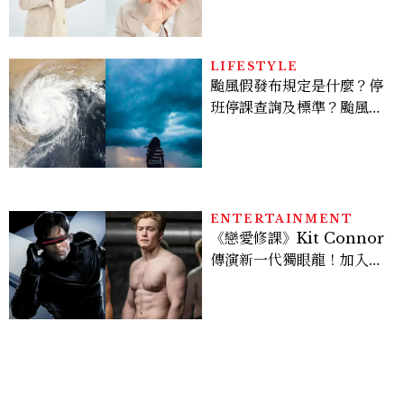
亮緊緻霜」如何打造日不落
的透亮肌，熬夜拍戲不顯疲
倦感，超神！
LIFESTYLE
颱風假發布規定是什麼？停
班停課查詢及標準？颱風假
有薪水嗎、可否拒絕上班？
ENTERTAINMENT
《戀愛修課》Kit Connor
傳演新一代獨眼龍！加入新
版《X戰警》，可望搭檔
Sadie Sink