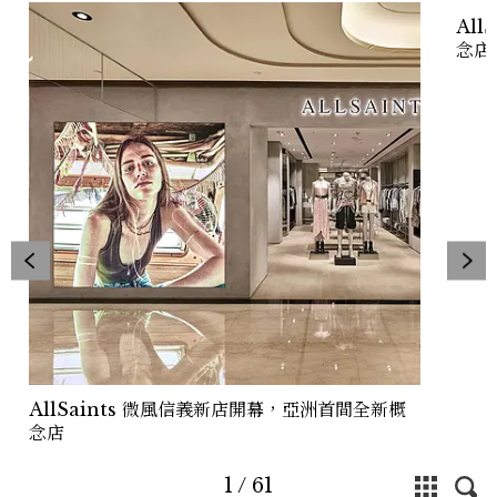
Al
念店
AllSaints 微風信義新店開幕，亞洲首間全新概
念店
1
/
61