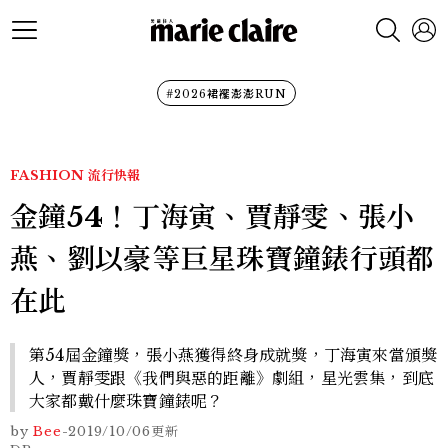
#2026裙襬澎澎RUN
FASHION
流行快報
金鐘54！丁海寅、賈靜雯、張小
燕、劉以豪等巨星珠寶鐘錶行頭都
在此
第54屆金鐘獎，張小燕獲得終身成就獎，丁海寅來當頒獎
人，賈靜雯跟《我們與惡的距離》劇組，星光雲集，到底
大家都戴什麼珠寶鐘錶呢？
by
Bee
-
2019/10/06
更新