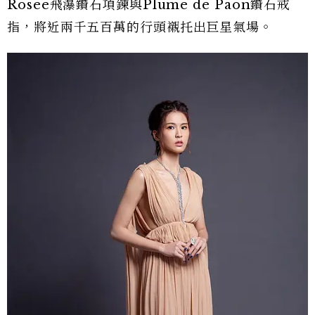
Rosee飛瀑鑽石項鍊與Plume de Paon鑽石戒
指，將近兩千五百萬的行頭襯托出巨星氣場。