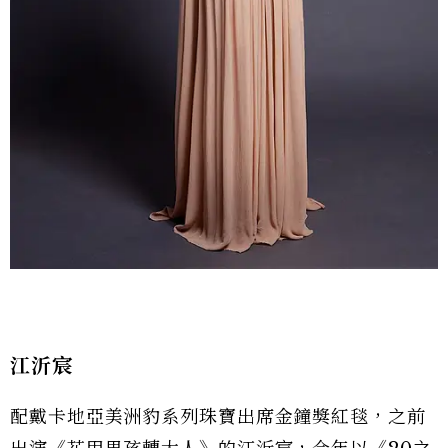
江沂宸
配戴卡地亞美洲豹系列珠寶出席金鐘獎紅毯，之前