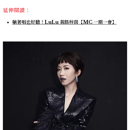
延伸閱讀：
躺著唱也好聽！LuLu 黃路梓茵【MC 一期一會】