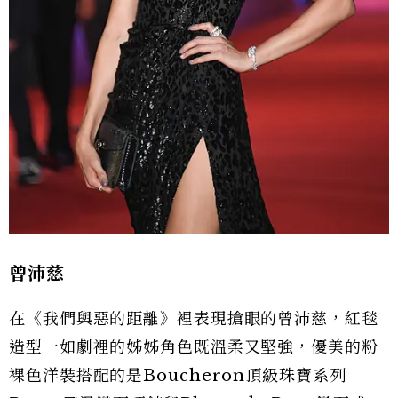
曾沛慈
在《我們與惡的距離》裡表現搶眼的曾沛慈，紅毯
造型一如劇裡的姊姊角色既溫柔又堅強，優美的粉
裸色洋裝搭配的是Boucheron頂級珠寶系列