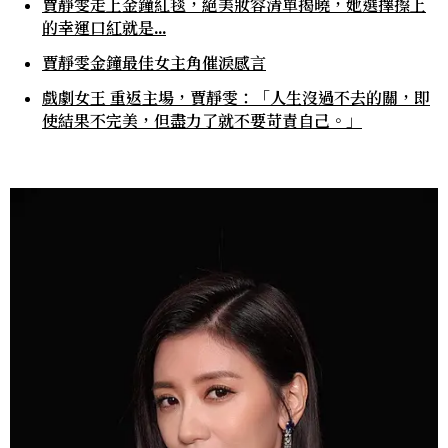
賈靜雯走上金鐘紅毯，絕美妝容清單揭曉，她選擇擦上
的幸運口紅就是…
賈靜雯金鐘最佳女主角催淚感言
戲劇女王 重返主場，賈靜雯：「人生沒過不去的關，即
使結果不完美，但盡力了就不要苛責自己。」