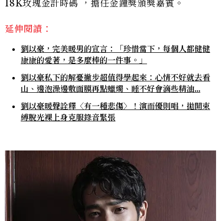
18K玫瑰金計時碼 ，擔任金鐘獎頒獎嘉賓。
延伸閱讀：
劉以豪，完美暖男的宣言：「珍惜當下，每個人都健健
康康的愛著，是多麼棒的一件事。」
劉以豪私下的解憂撇步超值得學起來：心情不好就去看
山、邊泡澡邊敷面膜再點蠟燭、睡不好會滴些精油...
劉以豪暖聲詮釋〈有一種悲傷〉！演而優則唱，拋開束
縛脫光裸上身克服錄音緊張