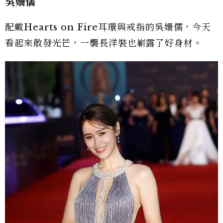
吳姍儒
配戴Hearts on Fire耳環與戒指的吳姍儒，今天
看起來散發光芒，一襲長洋裝也嶄露了好身材。