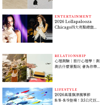
間、限定彩妝、DIY吊飾一
次體驗
ENTERTAINMENT
2026 Lollapalooza
Chicago四大亮點總盤
點， JENNIE、 CORTIS
登台，K-POP擄獲全球！
RELATIONSHIP
心理測驗｜旅行心理學！測
測去什麼景點玩 會為你帶來
好運
LIFESTYLE
2026高雄旗津風箏節
8/8~8/9登場！35公尺巨大