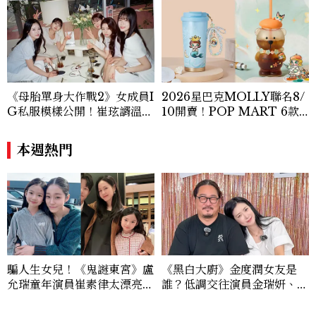
《母胎單身大作戰2》女成員I
2026星巴克MOLLY聯名8/
G私服模樣公開！崔玹諝溫柔
10開賣！POP MART 6款
系歐膩粉絲飆漲、金秀炫竟是
杯袋價格、草莓布蕾星冰樂一
低調千金？
次看
本週熱門
騙人生女兒！《鬼謎東宮》盧
《黑白大廚》金度潤女友是
允瑞童年演員崔素律太漂亮！
誰？低調交往演員金瑞妍、曾
曾演過孫藝珍女兒，還是最強
出演《少年法庭》，私下極簡
帶貨童星
風穿搭是日常範本！