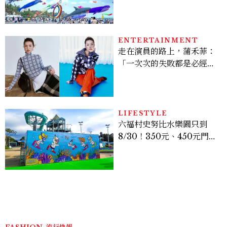
鯨魚首度放飛、豐富親子活
動時間懶人包
ENTERTAINMENT
走在演員的路上，蒲禾菲：
「一次次的失敗都是必經過
程，必須要經過那些練習，
才能做得好。」
LIFESTYLE
六福村史努比水樂園只到
8/30！350元、450元門票
優惠一次看，必拍造景、
SNOOPY美食可愛登場