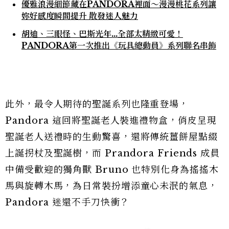
優雅浪漫細節藏在PANDORA裡面～漫漫桃花系列讓
妳好感度瞬間提升 散發迷人魅力
胡迪、三眼怪、巴斯光年…全部太精緻可愛！
PANDORA第一次推出《玩具總動員》系列聯名串飾
此外，最令人期待的聖誕系列也隆重登場，
Pandora 這回將聖誕老人裝進禮物盒，俏皮呈現
聖誕老人送禮時的生動驚喜，還將傳統薑餅屋點綴
上誕拐杖及聖誕樹，而 Prandora Friends 成員
中備受歡迎的獨角獸 Bruno 也特別化身為搖搖木
馬與旋轉木馬，為日常裝扮增添童心未泯的氣息，
Pandora 迷還不手刀快衝？