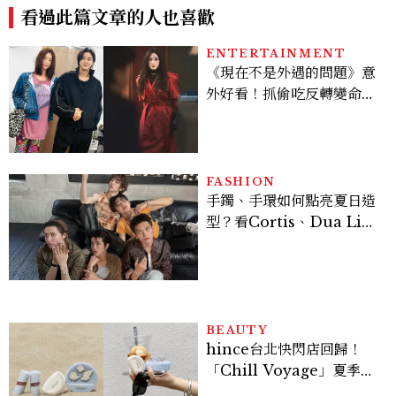
看過此篇文章的人也喜歡
ENTERTAINMENT
《現在不是外遇的問題》意
外好看！抓偷吃反轉變命
案？金憓秀傳奇美腿被讚
爆、金智勳大秀腹肌，曹汝
貞雙影后飆戲，線上看7大
看點懶人包
FASHION
手鐲、手環如何點亮夏日造
型？看Cortis、Dua Lip
的穿搭示範
BEAUTY
hince台北快閃店回歸！
「Chill Voyage」夏季限
定系列登場，夢幻海洋藍空