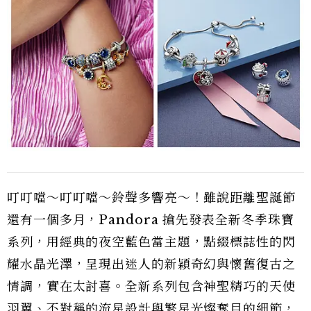
叮叮噹～叮叮噹～鈴聲多響亮～！雖說距離聖誕節
還有一個多月，Pandora 搶先發表全新冬季珠寶
系列，用經典的夜空藍色當主題，點綴標誌性的閃
耀水晶光澤，呈現出迷人的新穎奇幻與懷舊復古之
情調，實在太討喜。全新系列包含神聖精巧的天使
羽翼、不對稱的流星設計與繁星光燦奪目的細節，