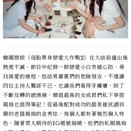
韓國戀綜《母胎單身戀愛大作戰2》在大結局播出後
熱度不減，節目中紀錄一群戀愛小白突破心防、尋
找真愛的過程，包括男嘉賓們的危險發言，不僅讓
四位主持人驚訝不已，也讓我們看得牙癢癢，除了
不斷反轉的感情線，顏值超高的女成員們私下穿搭
風格也值得筆記！從最後配對成功的甜美崔玹諝到
簡約老錢風格的金秀炫，每個人都有著強烈個人特
色，隨著眾人期待的IG帳號揭曉，他們的私服風格