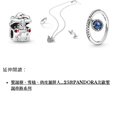
延伸閱讀：
聖誕樹、雪橇、俏皮薑餅人...25款PANDORA北歐聖
誕串飾系列