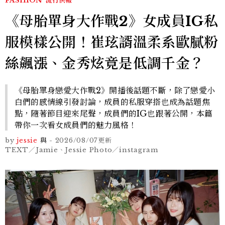
FASHION
流行快報
《母胎單身大作戰2》女成員IG私
服模樣公開！崔玹諝溫柔系歐膩粉
絲飆漲、金秀炫竟是低調千金？
《母胎單身戀愛大作戰2》開播後話題不斷，除了戀愛小
白們的感情線引發討論，成員的私服穿搭也成為話題焦
點，隨著節目迎來尾聲，成員們的IG也跟著公開，本篇
帶你一次看女成員們的魅力風格！
by
jessie
與
-
2026/08/07
更新
TEXT／Jamie、Jessie Photo／instagram