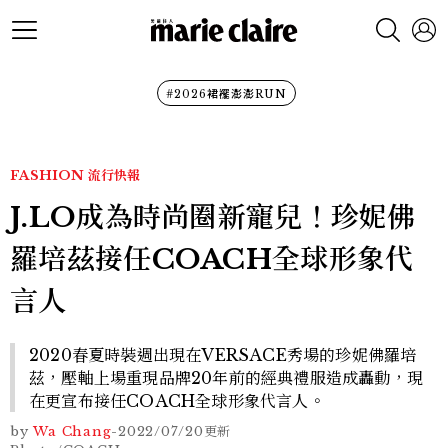
#2026裙襬澎澎RUN
FASHION
流行快報
J.LO成為時尚圈新寵兒！珍妮佛
羅培茲接任COACH全球形象代
言人
2020春夏時裝週出現在VERSACE秀場的珍妮佛羅培
茲，壓軸上場重現品牌20年前的經典禮服造成轟動，現
在更宣布接任COACH全球形象代言人。
by
Wa Chang
-
2022/07/20
更新