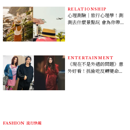
RELATIONSHIP
心理測驗｜旅行心理學！測
測去什麼景點玩 會為你帶來
好運
ENTERTAINMENT
《現在不是外遇的問題》意
外好看！抓偷吃反轉變命
案？金憓秀傳奇美腿被讚
爆、金智勳大秀腹肌，曹汝
貞雙影后飆戲，線上看7大
看點懶人包
FASHION
流行快報