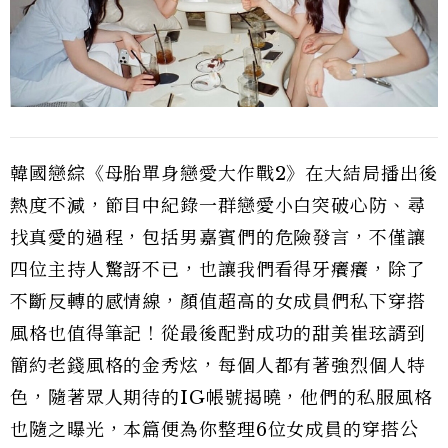
韓國戀綜《母胎單身戀愛大作戰2》在大結局播出後
熱度不減，節目中紀錄一群戀愛小白突破心防、尋
找真愛的過程，包括男嘉賓們的危險發言，不僅讓
四位主持人驚訝不已，也讓我們看得牙癢癢，除了
不斷反轉的感情線，顏值超高的女成員們私下穿搭
風格也值得筆記！從最後配對成功的甜美崔玹諝到
簡約老錢風格的金秀炫，每個人都有著強烈個人特
色，隨著眾人期待的IG帳號揭曉，他們的私服風格
也隨之曝光，本篇便為你整理6位女成員的穿搭公