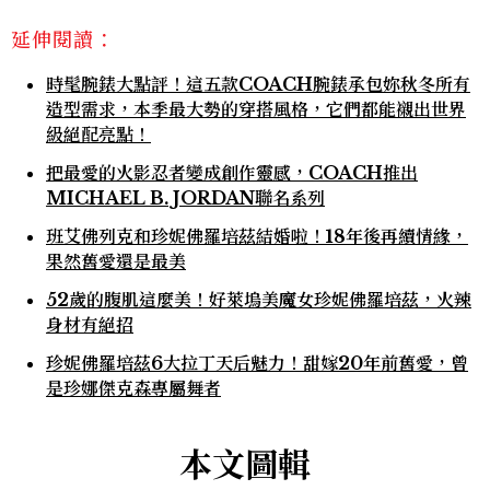
延伸閱讀：
時髦腕錶大點評！這五款COACH腕錶承包妳秋冬所有
造型需求，本季最大勢的穿搭風格，它們都能襯出世界
級絕配亮點！
把最愛的火影忍者變成創作靈感，COACH推出
MICHAEL B. JORDAN聯名系列
班艾佛列克和珍妮佛羅培茲結婚啦！18年後再續情緣，
果然舊愛還是最美
52歲的腹肌這麼美！好萊塢美魔女珍妮佛羅培茲，火辣
身材有絕招
珍妮佛羅培茲6大拉丁天后魅力！甜嫁20年前舊愛，曾
是珍娜傑克森專屬舞者
本文圖輯