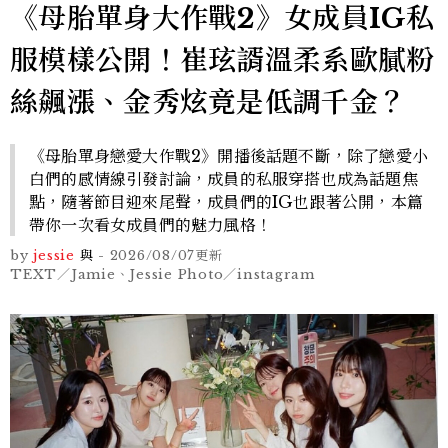
《母胎單身大作戰2》女成員IG私
服模樣公開！崔玹諝溫柔系歐膩粉
絲飆漲、金秀炫竟是低調千金？
《母胎單身戀愛大作戰2》開播後話題不斷，除了戀愛小
白們的感情線引發討論，成員的私服穿搭也成為話題焦
點，隨著節目迎來尾聲，成員們的IG也跟著公開，本篇
帶你一次看女成員們的魅力風格！
by
jessie
與
-
2026/08/07
更新
TEXT／Jamie、Jessie Photo／instagram