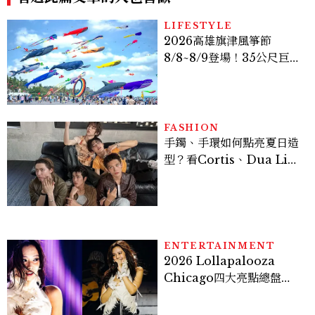
LIFESTYLE
2026高雄旗津風箏節
8/8~8/9登場！35公尺巨大
鯨魚首度放飛、豐富親子活
動時間懶人包
FASHION
手鐲、手環如何點亮夏日造
型？看Cortis、Dua Lip
的穿搭示範
ENTERTAINMENT
2026 Lollapalooza
Chicago四大亮點總盤
點， JENNIE、 CORTIS
登台，K-POP擄獲全球！