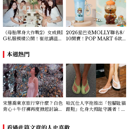
《母胎單身大作戰2》女成員I
2026星巴克MOLLY聯名8/
G私服模樣公開！崔玹諝溫柔
10開賣！POP MART 6款
系歐膩粉絲飆漲、金秀炫竟是
杯袋價格、草莓布蕾星冰樂一
低調千金？
次看
本週熱門
宋慧喬東京旅行穿什麼？白色
哈瓦仕人字拖推出「包腳趾貓
背心＋牛仔褲再度掀起討論，
跟鞋」化身大拇趾守護者！從
夏日高級感穿搭太好看
沒想過橡膠拖鞋也能變得高級
優雅
看過此篇文章的人也喜歡