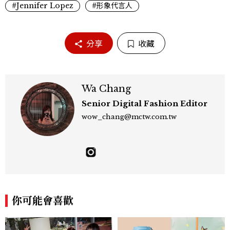
#Jennifer Lopez
#形象代言人
分享
收藏
Wa Chang
Senior Digital Fashion Editor
wow_chang@mctw.com.tw
你可能會喜歡