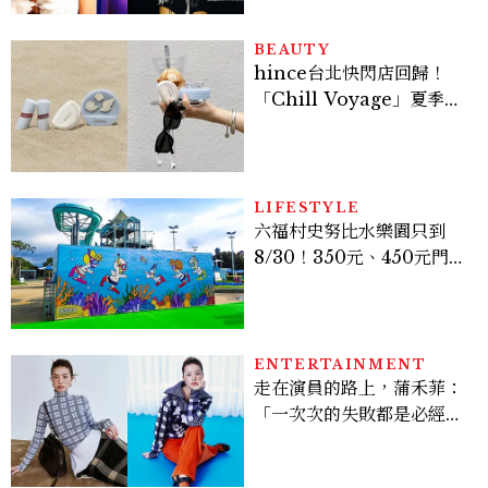
BEAUTY
hince台北快閃店回歸！
「Chill Voyage」夏季限
定系列登場，夢幻海洋藍空
間、限定彩妝、DIY吊飾一
次體驗
LIFESTYLE
六福村史努比水樂園只到
8/30！350元、450元門票
優惠一次看，必拍造景、
SNOOPY美食可愛登場
ENTERTAINMENT
走在演員的路上，蒲禾菲：
「一次次的失敗都是必經過
程，必須要經過那些練習，
才能做得好。」