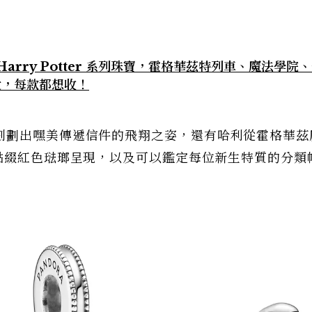
Harry Potter 系列珠寶，霍格華茲特列車、魔法學院
愛，每款都想收！
刻劃出嘿美傳遞信件的飛翔之姿，還有哈利從霍格華茲
質點綴紅色琺瑯呈現，以及可以鑑定每位新生特質的分類