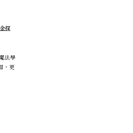
、金探
魔法學
帽，更