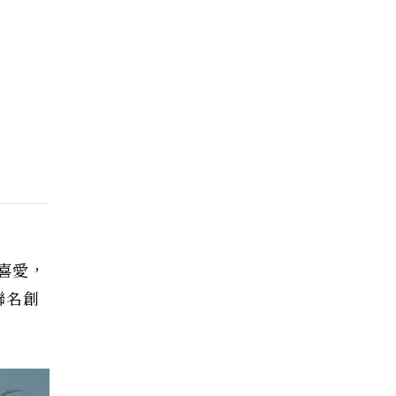
烈喜愛，
聯名創