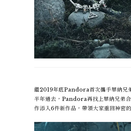
繼2019年底Pandora首次攜手華
半年過去，Pandora再找上華納兄
作添入6件新作品，帶領大家重回神密