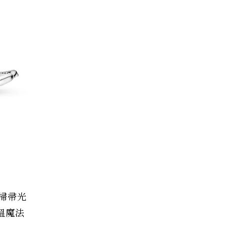
掃帚光
溫魔法