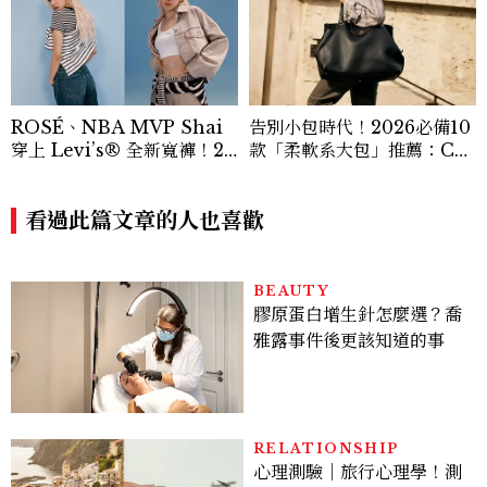
ROSÉ、NBA MVP Shai
告別小包時代！2026必備10
穿上 Levi’s® 全新寬褲！20
款「柔軟系大包」推薦：Ch
26Baggy寬褲造型一次看
anel、YSL、Miu Miu...隨
性不失質感的實用天花板
看過此篇文章的人也喜歡
BEAUTY
膠原蛋白增生針怎麼選？喬
雅露事件後更該知道的事
RELATIONSHIP
心理測驗｜旅行心理學！測