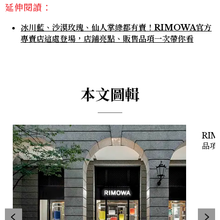
延伸閱讀：
冰川藍、沙漠玫瑰、仙人掌綠都有賣！RIMOWA官方
專賣店這處登場，店鋪亮點、販售品項一次帶你看
本文圖輯
RI
品項