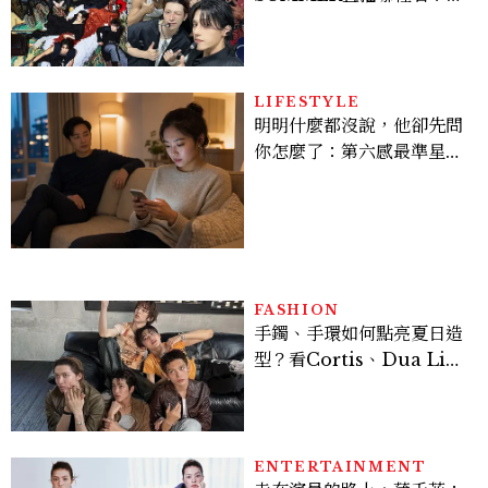
Stray Kids、ATEEZ等
28組卡司、線上播出時間一
次看
LIFESTYLE
明明什麼都沒說，他卻先問
你怎麼了：第六感最準星座
TOP3，巨蟹座連語氣都有
感，這星座根本瞞不住
FASHION
手鐲、手環如何點亮夏日造
型？看Cortis、Dua Lip
的穿搭示範
ENTERTAINMENT