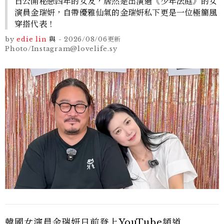
日公開秘戀四年的女友，居然是出演過《少年法庭》的女
演員金瑞妍，自帶優雅仙氣的金瑞妍私下更是一位極簡風
穿搭代表！
by
edie lin
與
-
2026/08/06
更新
Photo/Instagram@lovelife.sy
韓國女演員金瑞妍日前登上YouTube頻道