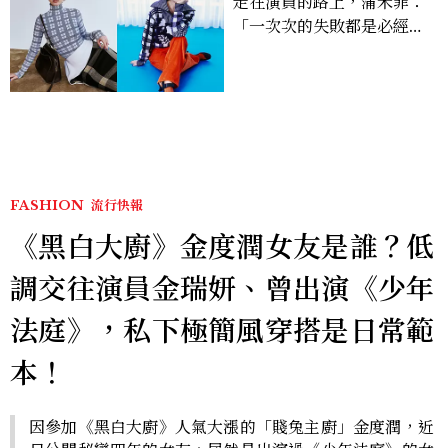
走在演員的路上，蒲禾菲：
「一次次的失敗都是必經過
程，必須要經過那些練習，
才能做得好。」
FASHION
流行快報
《黑白大廚》金度潤女友是誰？低
調交往演員金瑞妍、曾出演《少年
法庭》，私下極簡風穿搭是日常範
本！
因參加《黑白大廚》人氣大漲的「賤兔主廚」金度潤，近