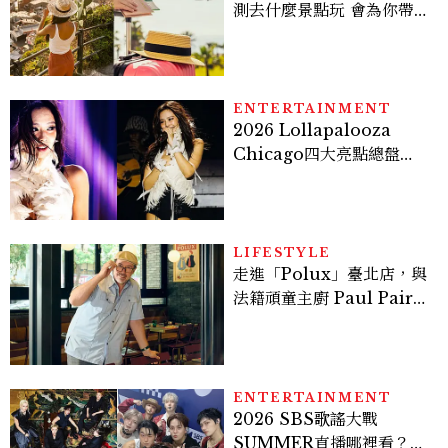
測去什麼景點玩 會為你帶來
好運
ENTERTAINMENT
2026 Lollapalooza
Chicago四大亮點總盤
點， JENNIE、 CORTIS
登台，K-POP擄獲全球！
LIFESTYLE
走進「Polux」臺北店，與
法籍頑童主廚 Paul Pairet
對談：「我不做妥協的美
味」
ENTERTAINMENT
2026 SBS歌謠大戰
SUMMER直播哪裡看？