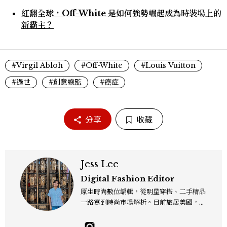
紅翻全球，Off-White 是如何強勢崛起成為時裝場上的
新霸主？
#Virgil Abloh
#Off-White
#Louis Vuitton
#過世
#創意總監
#癌症
分享
收藏
Jess Lee
Digital Fashion Editor
原生時尚數位編輯，從明星穿搭、二手精品
一路寫到時尚市場解析。目前旅居美國，同
時嘗試其他領域的文字拼湊。工作聯繫：je
sslee9471@gmail.com