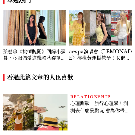
孫藝珍《挑情醜聞》回歸小螢
aespa演唱會〈LEMONAD
幕，私服偏愛這幾款基礎單
E〉檸檬黃穿搭教學！女偶像
品，隨手一穿都是高級感範
3招搭法、Karina同款造型
本！
必跟上
看過此篇文章的人也喜歡
RELATIONSHIP
心理測驗｜旅行心理學！測
測去什麼景點玩 會為你帶來
好運
ENTERTAINMENT
《不良一族尋愛記2》新主
持人Awich是誰？「日本嘻
哈女王」人生比節目更抓
馬：25歲喪夫、家中遭槍擊