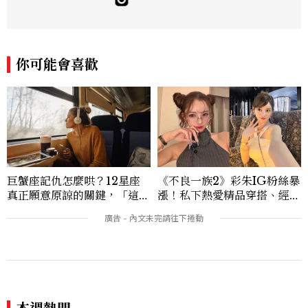
你可能會喜歡
巨蟹座記仇怎麼哄？12星座
《不良一族2》彩朱IG粉絲暴
真正願意原諒的關鍵，「這星
漲！私下熱愛精品穿搭、經營
座」道歉沒用，要看你下一次
服飾品牌，堪稱品味最好女成
怎麼做
員
本週熱門