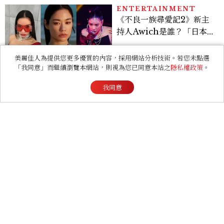
掃射
LIFESTYLE
卡娜赫拉粉紅兔兔降臨金針
花海！2026花蓮赤科山8月
迎滿開花期，40公頃金色花
美麗佳人為提供您更多優質的內容，採用網站分析技術。若您未點選
毯＋夢幻打卡攻略
「我同意」而繼續瀏覽本網站，則視為您已同意本站之
隱私權政策
。
BEAUTY
我同意
2026護手霜推薦40款！平
價＆專櫃護手霜香氣、質
地、使用評價
ENTERTAINMENT
《早春晴朗》線上看6大看
點！井柏然為戲自備高訂，
孫千苦等地下戀轉正，雨夜
激吻獲讚慾感天花板