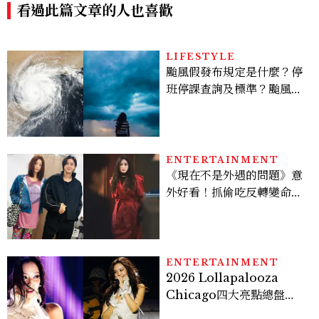
看過此篇文章的人也喜歡
LIFESTYLE
颱風假發布規定是什麼？停
班停課查詢及標準？颱風假
有薪水嗎、可否拒絕上班？
ENTERTAINMENT
《現在不是外遇的問題》意
外好看！抓偷吃反轉變命
案？金憓秀傳奇美腿被讚
爆、金智勳大秀腹肌，曹汝
貞雙影后飆戲，線上看7大
看點懶人包
ENTERTAINMENT
2026 Lollapalooza
Chicago四大亮點總盤
點， JENNIE、 CORTIS