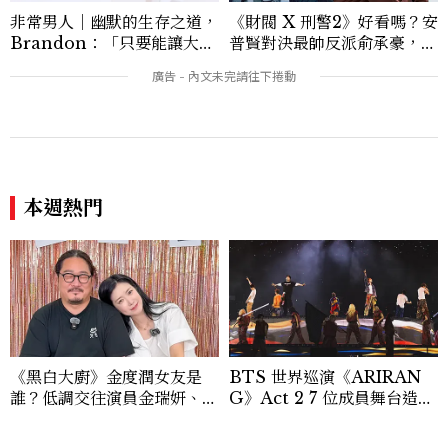
非常男人｜幽默的生存之道，
《財閥 X 刑警2》好看嗎？安
Brandon：「只要能讓大家
普賢對決最帥反派俞承豪，鄭
笑，我們就有機會玩在一起，
恩彩接棒女主，開專機、刷黑
讓敵人成為朋友。」
卡，用錢輾壓罪犯的陳利手回
來了，這次能玩多大？
本週熱門
《黑白大廚》金度潤女友是
BTS 世界巡演《ARIRAN
誰？低調交往演員金瑞妍、曾
G》Act 2 7 位成員舞台造型
出演《少年法庭》，私下極簡
一次看
風穿搭是日常範本！