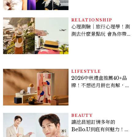
登台，K-POP擄獲全球！
RELATIONSHIP
心理測驗｜旅行心理學！測
測去什麼景點玩 會為你帶來
好運
LIFESTYLE
2026中秋禮盒推薦40+品
牌！不想送月餅也有解，送
長輩、送客戶一次挑
BEAUTY
讓池昌旭訂情多年的
Bello.U到底有何魅力！揭
密男神發光乳霜～「肽光透