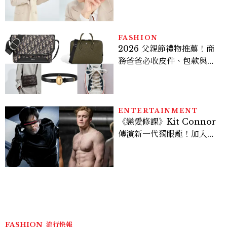
亮緊緻霜」如何打造日不落
的透亮肌，熬夜拍戲不顯疲
倦感，超神！
FASHION
2026 父親節禮物推薦！商
務爸爸必收皮件、包款與鞋
履一次看
ENTERTAINMENT
《戀愛修課》Kit Connor
傳演新一代獨眼龍！加入新
版《X戰警》，可望搭檔
Sadie Sink
FASHION
流行快報