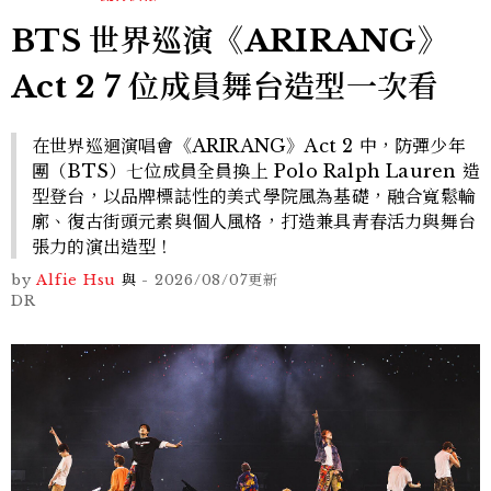
BTS 世界巡演《ARIRANG》
Act 2 7 位成員舞台造型一次看
在世界巡迴演唱會《ARIRANG》Act 2 中，防彈少年
團（BTS）七位成員全員換上 Polo Ralph Lauren 造
型登台，以品牌標誌性的美式學院風為基礎，融合寬鬆輪
廓、復古街頭元素與個人風格，打造兼具青春活力與舞台
張力的演出造型！
by
Alfie Hsu
與
-
2026/08/07
更新
DR