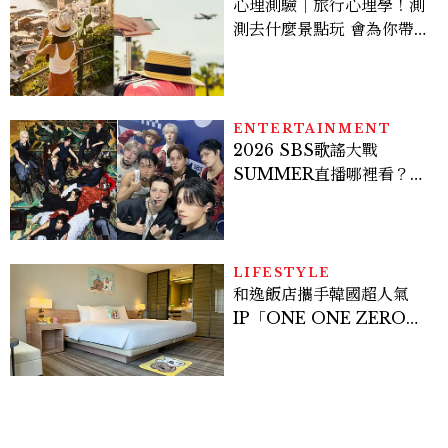
心理測驗｜旅行心理學！測
測去什麼景點玩 會為你帶來
好運
ENTERTAINMENT
2026 SBS歌謠大戰
SUMMER直播哪裡看？
Stray Kids、ATEEZ等
28組卡司、線上播出時間一
次看
LIFESTYLE
和逸飯店攜手韓國超人氣
IP「ONE ONE ZERO
SEVEN」，打造療癒系快
樂狗狗主題房！全台獨家客
房、聯名好禮一次收藏