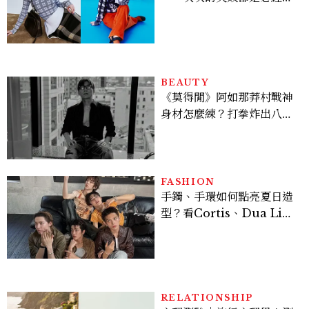
程，必須要經過那些練習，
才能做得好。」
BEAUTY
《莫得閒》阿如那莽村戰神
身材怎麼練？打拳炸出八塊
腹肌，HYROX挑戰也沒錯
過
FASHION
手鐲、手環如何點亮夏日造
型？看Cortis、Dua Lip
的穿搭示範
RELATIONSHIP