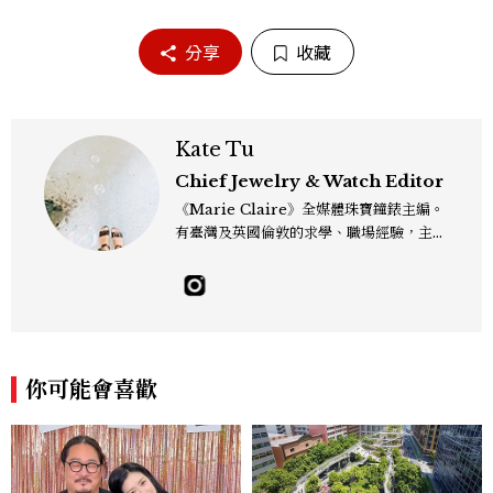
分享
收藏
Kate Tu
Chief Jewelry & Watch Editor
《Marie Claire》全媒體珠寶鐘錶主編。
有臺灣及英國倫敦的求學、職場經驗，主修
新聞學和時尚媒體。累積十年以上的《美麗
佳人》編輯工作內容，包括錶展等國際活動
採訪、珠寶市場動態等專題，及視覺拍攝執
行。用貼近生活且具知識性的視角，發掘珠
寶腕錶的細節美。Email：kate_tu@mc
tw.com.tw
你可能會喜歡