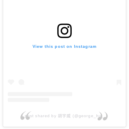
View this post on Instagram
A post shared by 胡宇威 (@george_hu__)