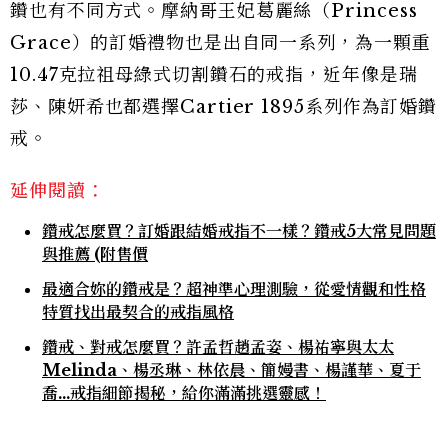
鑽也有不同方式。摩納哥王妃葛麗絲（Princess
Grace）的訂婚禮物也是出自同一系列，為一顆重
10.47克拉祖母綠式切割鑽石的戒指，近年像是瑞
莎、陳妍希也都選擇Cartier 1895系列作為訂婚鑽
戒。
延伸閱讀：
鑽戒怎麼買？訂婚跟結婚戒指不一樣？鑽戒5大常見問題
與推薦 (附售價
最適合妳的鑽戒是？超神準心理測驗，從愛情觀和性格
特質找出最契合的戒指風格
鑽戒、對戒怎麼買？許孟哲趙孟姿、楊祐寧與太太
Melinda、楊丞琳、林依晨、簡嫚書、楊謹華、夏于
喬…戒指細節揭秘，給你滿滿挑選靈感！