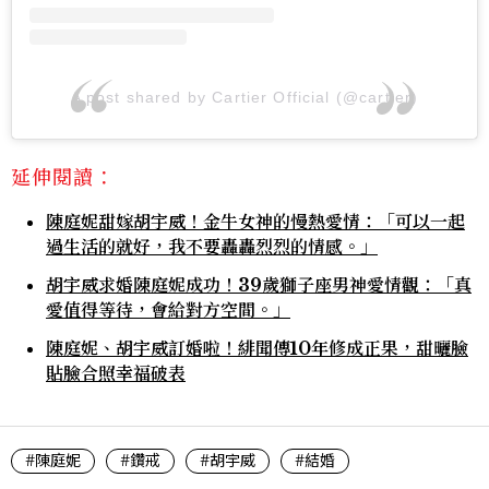
A post shared by Cartier Official (@cartier)
延伸閱讀：
陳庭妮甜嫁胡宇威！金牛女神的慢熱愛情：「可以一起
過生活的就好，我不要轟轟烈烈的情感。」
胡宇威求婚陳庭妮成功！39歲獅子座男神愛情觀：「真
愛值得等待，會給對方空間。」
陳庭妮、胡宇威訂婚啦！緋聞傳10年修成正果，甜曬臉
貼臉合照幸福破表
#陳庭妮
#鑽戒
#胡宇威
#結婚