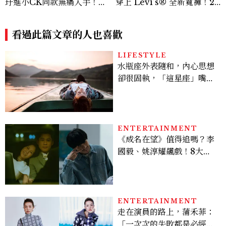
玗進小CK同款無痛入手！身
穿上 Levi’s® 全新寬褲！20
上這款CHARLES & KEIT
26Baggy寬褲造型一次看
H大包好燒
看過此篇文章的人也喜歡
LIFESTYLE
水瓶座外表隨和，內心思想
卻很固執，「這星座」嘴上
說都可以，最後還是照自己
的方式選！12星座最難被改
變的一面
ENTERTAINMENT
《成名在望》值得追嗎？李
國毅、姚淳耀飆戲！8大看
點與網友殘酷評價：節奏太
慢、犯人太好猜？
ENTERTAINMENT
走在演員的路上，蒲禾菲：
「一次次的失敗都是必經過