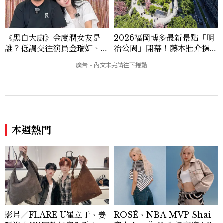
《黑白大廚》金度潤女友是
2026福岡博多最新景點「明
誰？低調交往演員金瑞妍、曾
治公園」開幕！藤本壯介操刀
出演《少年法庭》，私下極簡
設計，7大餐廳美食品牌、SP
風穿搭是日常範本！
A一次看
本週熱門
影片／FLARE U崔立于、姜
ROSÉ、NBA MVP Shai