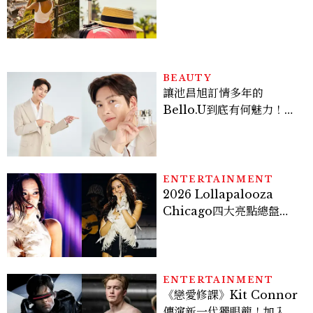
好運
BEAUTY
讓池昌旭訂情多年的
Bello.U到底有何魅力！揭
密男神發光乳霜～「肽光透
亮緊緻霜」如何打造日不落
的透亮肌，熬夜拍戲不顯疲
倦感，超神！
ENTERTAINMENT
2026 Lollapalooza
Chicago四大亮點總盤
點， JENNIE、 CORTIS
登台，K-POP擄獲全球！
ENTERTAINMENT
《戀愛修課》Kit Connor
傳演新一代獨眼龍！加入新