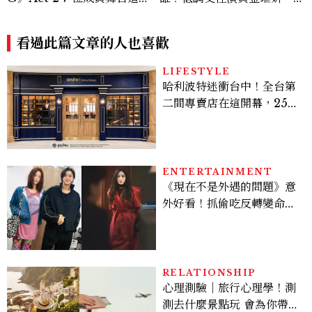
一次看
出演《少年法庭》，私下極簡
風穿搭是日常範本！
看過此篇文章的人也喜歡
LIFESTYLE
哈利波特迷衝台中！全台第
二間專賣店在這開幕，25週
年限定周邊、托特包太值得
入手
ENTERTAINMENT
《現在不是外遇的問題》意
外好看！抓偷吃反轉變命
案？金憓秀傳奇美腿被讚
爆、金智勳大秀腹肌，曹汝
貞雙影后飆戲，線上看7大
看點懶人包
RELATIONSHIP
心理測驗｜旅行心理學！測
測去什麼景點玩 會為你帶來