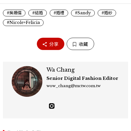
#吳姍儒
#結婚
#婚禮
#Sandy
#婚紗
#Nicole+Felicia
分享
收藏
Wa Chang
Senior Digital Fashion Editor
wow_chang@mctw.com.tw