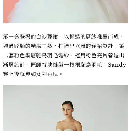
第一套登場的白紗蓬裙，以輕透的層紗堆疊而成，
透過匠師的精湛工藝，打造出立體的蓬裙設計；第
二套粉色漸層駝鳥羽毛婚紗，運用粉色亮片營造出
漸層設計，匠師特地縫製一根根駝鳥羽毛，Sandy
穿上後就宛如女神再現。