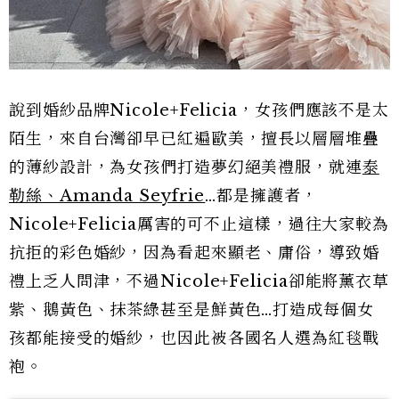
說到婚紗品牌Nicole+Felicia，女孩們應該不是太
陌生，來自台灣卻早已紅遍歐美，擅長以層層堆疊
的薄紗設計，為女孩們打造夢幻絕美禮服，就連
泰
勒絲、Amanda Seyfrie
…都是擁護者，
Nicole+Felicia厲害的可不止這樣，過往大家較為
抗拒的彩色婚紗，因為看起來顯老、庸俗，導致婚
禮上乏人問津，不過Nicole+Felicia卻能將薰衣草
紫、鵝黃色、抹茶綠甚至是鮮黃色…打造成每個女
孩都能接受的婚紗，也因此被各國名人選為紅毯戰
袍。