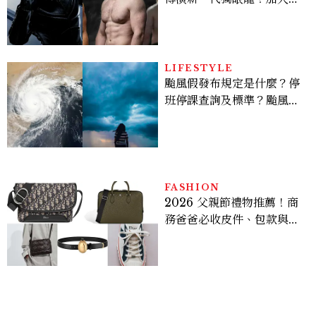
版《X戰警》，可望搭檔
Sadie Sink
LIFESTYLE
颱風假發布規定是什麼？停
班停課查詢及標準？颱風假
有薪水嗎、可否拒絕上班？
FASHION
2026 父親節禮物推薦！商
務爸爸必收皮件、包款與鞋
履一次看