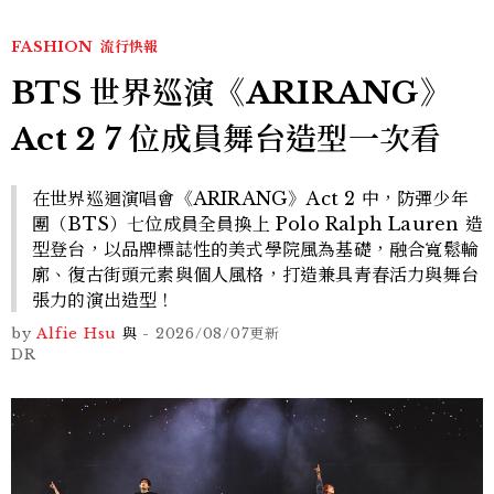
FASHION
流行快報
BTS 世界巡演《ARIRANG》
Act 2 7 位成員舞台造型一次看
在世界巡迴演唱會《ARIRANG》Act 2 中，防彈少年
團（BTS）七位成員全員換上 Polo Ralph Lauren 造
型登台，以品牌標誌性的美式學院風為基礎，融合寬鬆輪
廓、復古街頭元素與個人風格，打造兼具青春活力與舞台
張力的演出造型！
by
Alfie Hsu
與
-
2026/08/07
更新
DR