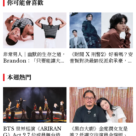
你可能會喜歡
非常男人｜幽默的生存之道，
《財閥 X 刑警2》好看嗎？安
Brandon：「只要能讓大家
普賢對決最帥反派俞承豪，鄭
笑，我們就有機會玩在一起，
恩彩接棒女主，開專機、刷黑
讓敵人成為朋友。」
卡，用錢輾壓罪犯的陳利手回
本週熱門
來了，這次能玩多大？
BTS 世界巡演《ARIRAN
《黑白大廚》金度潤女友是
G》Act 2 7 位成員舞台造型
誰？低調交往演員金瑞妍、曾