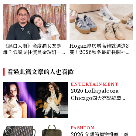
《黑白大廚》金度潤女友是
Hogan厚底增高鞋就選這3
誰？低調交往演員金瑞妍、曾
雙！2026秋冬最新長腿神
出演《少年法庭》，私下極簡
器：隱形增高選這款、H Lo
風穿搭是日常範本！
go不一樣了？
看過此篇文章的人也喜歡
ENTERTAINMENT
2026 Lollapalooza
Chicago四大亮點總盤
點， JENNIE、 CORTIS
登台，K-POP擄獲全球！
FASHION
2026 父親節禮物推薦！商