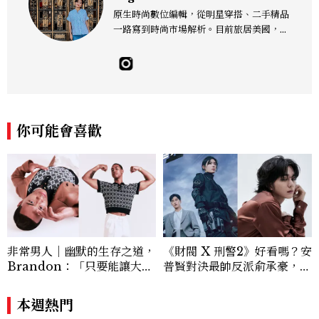
原生時尚數位編輯，從明星穿搭、二手精品
一路寫到時尚市場解析。目前旅居美國，同
時嘗試其他領域的文字拼湊。工作聯繫：je
sslee9471@gmail.com
你可能會喜歡
非常男人｜幽默的生存之道，
《財閥 X 刑警2》好看嗎？安
Brandon：「只要能讓大家
普賢對決最帥反派俞承豪，鄭
笑，我們就有機會玩在一起，
恩彩接棒女主，開專機、刷黑
讓敵人成為朋友。」
卡，用錢輾壓罪犯的陳利手回
本週熱門
來了，這次能玩多大？