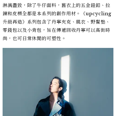
淋漓盡致，除了牛仔面料，舊衣上的五金鈕釦、拉
鍊和皮標全都是本系列的創作用材。《upcycling
升級再造》系列包含了丹寧夾克、風衣、野餐墊、
零錢包以及小背包，旨在傳遞回收丹寧可以高街時
尚，也可日常休閒的可塑性。