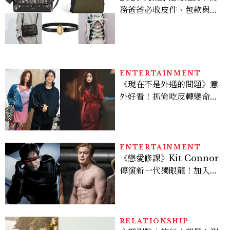
務爸爸必收皮件、包款與鞋
履一次看
ENTERTAINMENT
《現在不是外遇的問題》意
外好看！抓偷吃反轉變命
案？金憓秀傳奇美腿被讚
爆、金智勳大秀腹肌，曹汝
貞雙影后飆戲，線上看7大
看點懶人包
ENTERTAINMENT
《戀愛修課》Kit Connor
傳演新一代獨眼龍！加入新
版《X戰警》，可望搭檔
Sadie Sink
RELATIONSHIP