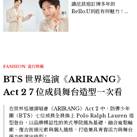
讓池昌旭訂情多年的
Bello.U到底有何魅力！揭
密男神發光乳霜～「肽光透
亮緊緻霜」如何打造日不落
的透亮肌，熬夜拍戲不顯疲
倦感，超神！
FASHION
流行快報
BTS 世界巡演《ARIRANG》
Act 2 7 位成員舞台造型一次看
在世界巡迴演唱會《ARIRANG》Act 2 中，防彈少年
團（BTS）七位成員全員換上 Polo Ralph Lauren 造
型登台，以品牌標誌性的美式學院風為基礎，融合寬鬆輪
廓、復古街頭元素與個人風格，打造兼具青春活力與舞台
張力的演出造型！