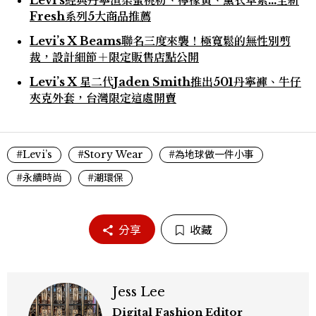
Fresh系列5大商品推薦
Levi’s X Beams聯名三度來襲！極寬鬆的無性別剪
裁，設計細節＋限定販售店點公開
Levi’s X 星二代Jaden Smith推出501丹寧褲、牛仔
夾克外套，台灣限定這處開賣
#Levi’s
#Story Wear
#為地球做一件小事
#永續時尚
#潮環保
分享
收藏
Jess Lee
Digital Fashion Editor