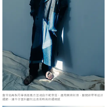
詹宗佑再製丹寧長版風衣並親自示範穿搭，運用開襟劍領、腰間綁帶等設計
細節，讓牛仔面料翻玩出高街時尚的細緻感