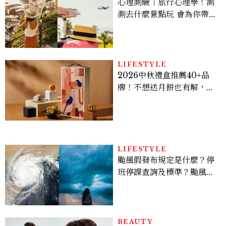
心理測驗｜旅行心理學！測
測去什麼景點玩 會為你帶來
好運
LIFESTYLE
2026中秋禮盒推薦40+品
牌！不想送月餅也有解，送
長輩、送客戶一次挑
LIFESTYLE
颱風假發布規定是什麼？停
班停課查詢及標準？颱風假
有薪水嗎、可否拒絕上班？
BEAUTY