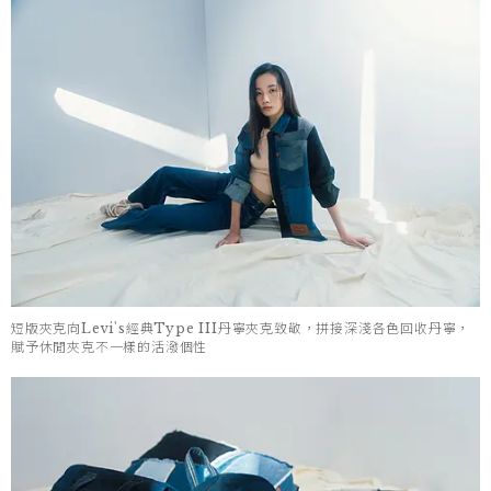
短版夾克向Levi's經典Type III丹寧夾克致敬，拼接深淺各色回收丹寧，
賦予休閒夾克不一樣的活潑個性