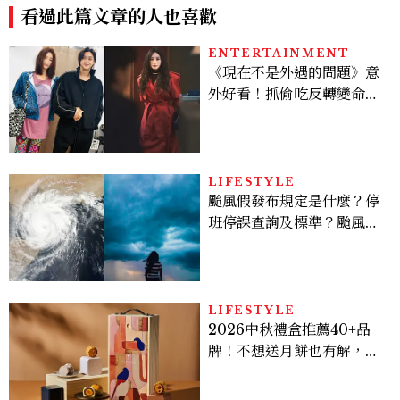
看過此篇文章的人也喜歡
ENTERTAINMENT
《現在不是外遇的問題》意
外好看！抓偷吃反轉變命
案？金憓秀傳奇美腿被讚
爆、金智勳大秀腹肌，曹汝
貞雙影后飆戲，線上看7大
看點懶人包
LIFESTYLE
颱風假發布規定是什麼？停
班停課查詢及標準？颱風假
有薪水嗎、可否拒絕上班？
LIFESTYLE
2026中秋禮盒推薦40+品
牌！不想送月餅也有解，送
長輩、送客戶一次挑