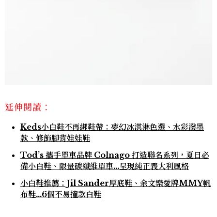
延伸閱讀：
Keds小白鞋不再綁鞋帶：夢幻冰淇淋色選、水彩潑墨
款、修飾腳背娃娃鞋
Tod’s 攜手單車品牌 Colnago 打造聯名系列，夏日必
備小白鞋、限量碳纖維單車…呈現純正義大利風格
小白鞋推薦：Jil Sander厚底鞋、余文樂愛牌MMY帆
布鞋…6個不易撞款白鞋