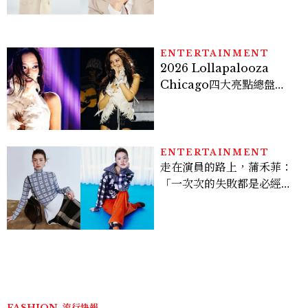
亮緊緻霜」如何打造日不落
的透亮肌，熬夜拍戲不顯疲
倦感，超神！
ENTERTAINMENT
2026 Lollapalooza
Chicago四大亮點總盤
點， JENNIE、 CORTIS
登台，K-POP擄獲全球！
ENTERTAINMENT
走在演員的路上，蒲禾菲：
「一次次的失敗都是必經過
程，必須要經過那些練習，
才能做得好。」
FASHION
流行快報