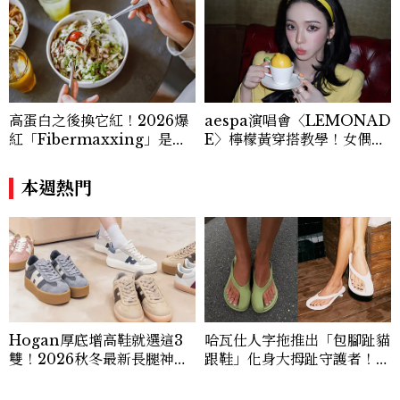
高蛋白之後換它紅！2026爆
aespa演唱會〈LEMONAD
紅「Fibermaxxing」是什
E〉檸檬黃穿搭教學！女偶像
麼？一天30g纖維，原來不用
3招搭法、Karina同款造型
狂吃菜
必跟上
本週熱門
Hogan厚底增高鞋就選這3
哈瓦仕人字拖推出「包腳趾貓
雙！2026秋冬最新長腿神
跟鞋」化身大拇趾守護者！從
器：隱形增高選這款、H Lo
沒想過橡膠拖鞋也能變得高級
go不一樣了？
優雅