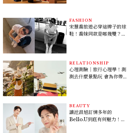
FASHION
宋慧喬旅遊必穿這牌子的球
鞋！喬妹同款是哪幾雙？
AUTRY究竟有什麼魅力讓
她愛上？
RELATIONSHIP
心理測驗｜旅行心理學！測
測去什麼景點玩 會為你帶來
好運
BEAUTY
讓池昌旭訂情多年的
Bello.U到底有何魅力！揭
密男神發光乳霜～「肽光透