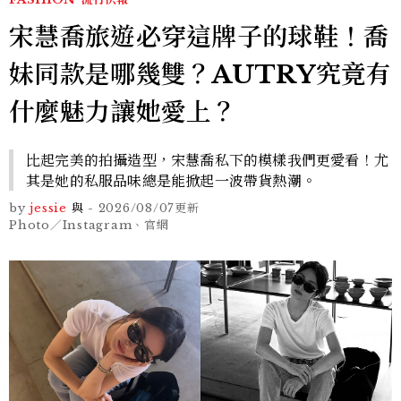
宋慧喬旅遊必穿這牌子的球鞋！喬
妹同款是哪幾雙？AUTRY究竟有
什麼魅力讓她愛上？
比起完美的拍攝造型，宋慧喬私下的模樣我們更愛看！尤
其是她的私服品味總是能掀起一波帶貨熱潮。
by
jessie
與
-
2026/08/07
更新
Photo／Instagram、官網