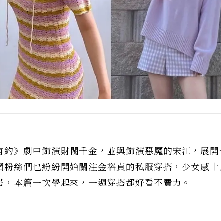
有約
》劇中飾演財閥千金，並與飾演惡魔的宋江，展開
網粉絲們也紛紛開始關注金裕貞的私服穿搭，少女感十
搭，本篇一次學起來，一週穿搭都好看不費力。