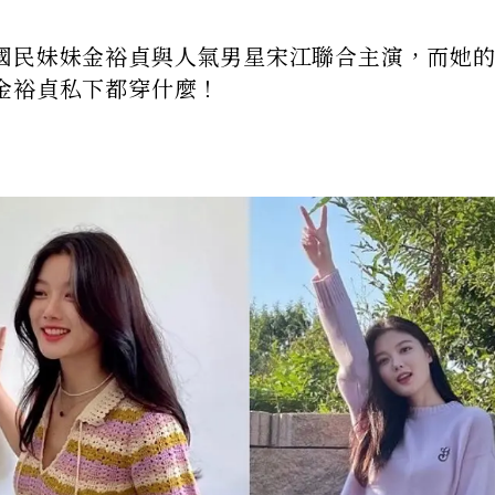
國民妹妹金裕貞與人氣男星宋江聯合主演，而她
金裕貞私下都穿什麼！