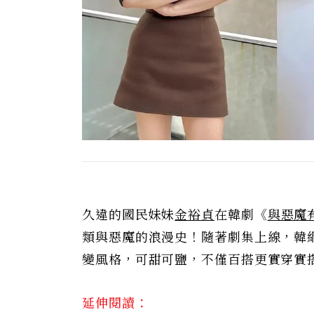
久違的國民妹妹
金裕貞
在韓劇《
與惡魔
類與惡魔的浪漫史！隨著劇集上線，韓
變風格，可甜可鹽，不僅百搭更實穿實
延伸閱讀：