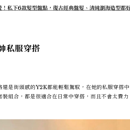
愛！私下6款髮型盤點，復古經典盤髮、清純瀏海造型都
帥私服穿搭
格還是街頭感的Y2K都能輕鬆駕馭，在她的私服穿搭中
套裝組合，都是很適合在日常中穿搭，而且不會太費力