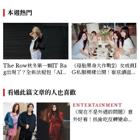
本週熱門
The Row秋冬第一顆IT Ba
《母胎單身大作戰2》女成員I
g出現了？全新法棍包「Alm
G私服模樣公開！崔玹諝溫柔
a」，極簡控又要開始排隊了
系歐膩粉絲飆漲、金秀炫竟是
低調千金？
看過此篇文章的人也喜歡
ENTERTAINMENT
《現在不是外遇的問題》意
外好看！抓偷吃反轉變命
案？金憓秀傳奇美腿被讚
爆、金智勳大秀腹肌，曹汝