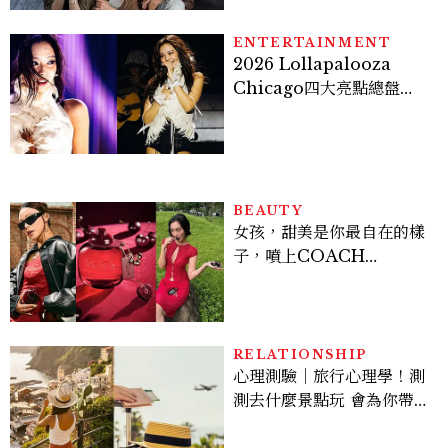
ENTERTAINMENT
2026 Lollapalooza
Chicago四大亮點總盤
點， JENNIE、 CORTIS
登台，K-POP擄獲全球！
BEAUTY
女孩，甜美是你最自在的樣
子，噴上COACH
CHERRY時尚櫻桃香氛，
把每一刻都活得閃耀發光
吧！
RELATIONSHIP
心理測驗｜旅行心理學！測
測去什麼景點玩 會為你帶來
好運