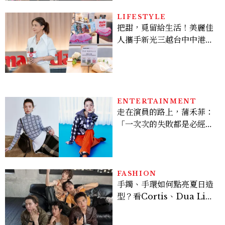
貞雙影后飆戲，線上看7大
看點懶人包
LIFESTYLE
把甜，覓留給生活！美麗佳
人攜手新光三越台中中港
店、林美貞，以南洋甜點打
造金卡會員限定午後
ENTERTAINMENT
走在演員的路上，蒲禾菲：
「一次次的失敗都是必經過
程，必須要經過那些練習，
才能做得好。」
FASHION
手鐲、手環如何點亮夏日造
型？看Cortis、Dua Lip
的穿搭示範