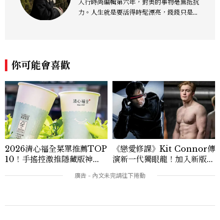
入行時尚編輯第六年，對美的事物毫無抵抗
力。人生就是要活得時髦漂亮，錢錢只是變
成喜歡的樣子！這邊分享所有不能錯過的流
行趨勢、明星同款、必敗手袋、人氣球鞋給
大家，一起來討論時尚圈最新鮮的話題、用
欣賞漂亮設計來撫慰心靈吧！
你可能會喜歡
2026清心福全菜單推薦TOP
《戀愛修課》Kit Connor傳
10！手搖控激推隱藏版神
演新一代獨眼龍！加入新版
飲、黃金甜度一次看
《X戰警》，可望搭檔Sadie
Sink