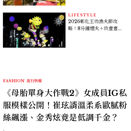
LIFESTYLE
2026彰化王功漁火節攻
略！8分鐘煙火＋玖壹壹、
美秀集團開唱，千人烤蚵、
鯊魚先生一次玩
FASHION
流行快報
《母胎單身大作戰2》女成員IG私
服模樣公開！崔玹諝溫柔系歐膩粉
絲飆漲、金秀炫竟是低調千金？