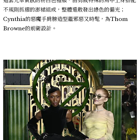
這套光華質感的粉白色禮服，由剪裁特殊的馬甲上身搭配
不規則抓褶的澎裙組成，整體還散發出綠色的偏光；
Cynthia的惡魔手肩膀造型繼邪惡又時髦，為Thom
Browne的前衛設計。