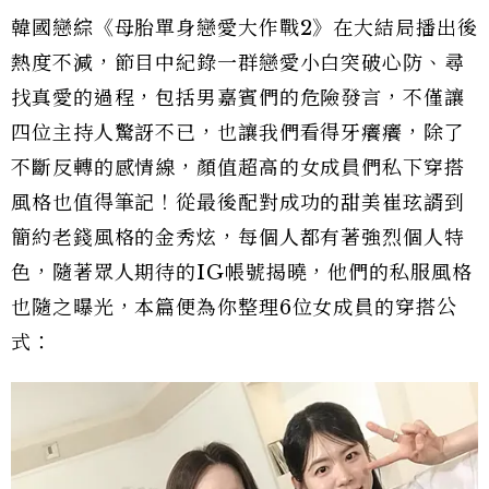
韓國戀綜《母胎單身戀愛大作戰2》在大結局播出後
熱度不減，節目中紀錄一群戀愛小白突破心防、尋
找真愛的過程，包括男嘉賓們的危險發言，不僅讓
四位主持人驚訝不已，也讓我們看得牙癢癢，除了
不斷反轉的感情線，顏值超高的女成員們私下穿搭
風格也值得筆記！從最後配對成功的甜美崔玹諝到
簡約老錢風格的金秀炫，每個人都有著強烈個人特
色，隨著眾人期待的IG帳號揭曉，他們的私服風格
也隨之曝光，本篇便為你整理6位女成員的穿搭公
式：