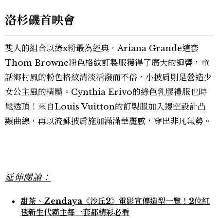
洛杉磯首映會
雙人的組合以綠x粉最為經典，Ariana Grande這套
Thom Browne粉色格紋訂製服獲得了廣大的迴響，童
話鄉村風的粉色格紋清淡活潑而不俗，小披肩則是營造少
女公主風的精髓。Cynthia Erivo的綠色乳膠禮服也時
髦透頂！來自Louis Vuitton的訂製服加入鏤空設計凸
顯曲線，再以流蘇披肩施加滿滿華麗感，穿出非凡氣勢。
延伸閱讀：
甜茶、Zendaya《沙丘2》電影宣傳造型一覽！2位紅
毯新生代霸主每一套都精彩必看