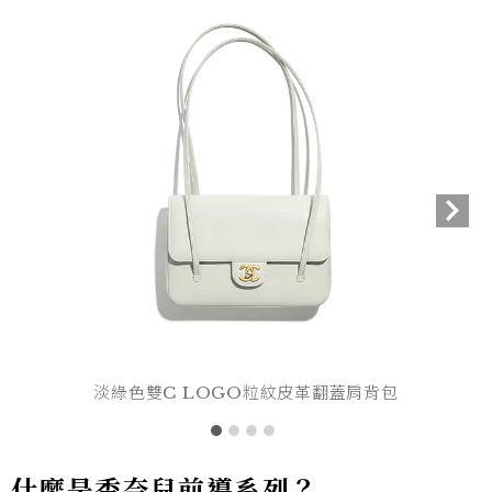
淡綠色雙C LOGO粒紋皮革翻蓋肩背包
什麼是香奈兒前導系列？