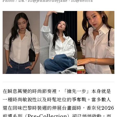
Photo / DR、IG@jennierubyjane、IG@beccca
在瞬息萬變的時尚節奏裡，「搶先一步」本身就是
一種時尚敏銳性以及時髦地位的爭奪戰。當多數人
還在回味巴黎時裝週的伸展台畫面時，香奈兒2026
前導系列（Pre-Collection）卻已悄悄啟動，而