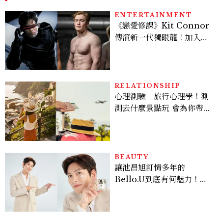
ENTERTAINMENT
《戀愛修課》Kit Connor
傳演新一代獨眼龍！加入新
版《X戰警》，可望搭檔
Sadie Sink
RELATIONSHIP
心理測驗｜旅行心理學！測
測去什麼景點玩 會為你帶來
好運
BEAUTY
讓池昌旭訂情多年的
Bello.U到底有何魅力！揭
密男神發光乳霜～「肽光透
亮緊緻霜」如何打造日不落
的透亮肌，熬夜拍戲不顯疲