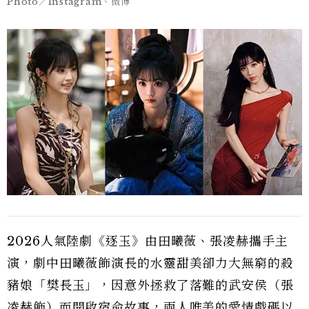
Photo／Instagram、微博
2026人氣陸劇《逐玉》由田曦薇、張凌赫攜手主
演，劇中田曦薇飾演長的水靈甜美卻力大無窮的殺
豬娘「樊長玉」，因意外拯救了落難的武安侯（張
凌赫飾）而開啟宿命故事，兩人唯美的愛情戲碼以