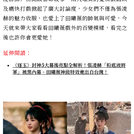
及痛快打戲掀起了廣大討論度，少女們不僅為張凌
赫的魅力收服，也愛上了田曦薇的帥氣與可愛，今
天就來帶大家看看田曦薇戲外的百變模樣，看完之
後也許你會更愛她！
延伸閱讀：
《逐玉》封神5大幕後亮點全解析！張凌赫「粉底液將
軍」被黑內幕、田曦薇神級特效竟出自台灣！