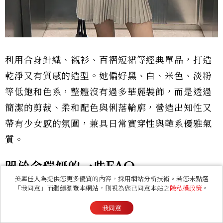
利用合身針織、襯衫、百褶短裙等經典單品，打造
乾淨又有質感的造型。她偏好黑、白、米色、淡粉
等低飽和色系，整體沒有過多華麗裝飾，而是透過
簡潔的剪裁、柔和配色與俐落輪廓，營造出知性又
帶有少女感的氛圍，兼具日常實穿性與韓系優雅氣
質。
關於金瑞妍的一些FAQ
美麗佳人為提供您更多優質的內容，採用網站分析技術。若您未點選
「我同意」而繼續瀏覽本網站，則視為您已同意本站之
隱私權政策
。
Q1：金瑞妍是誰？
我同意
金瑞妍為韓國女演員，曾出演《少年法庭》、《女