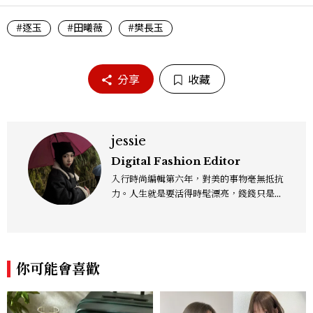
#逐玉
#田曦薇
#樊長玉
分享
收藏
jessie
Digital Fashion Editor
入行時尚編輯第六年，對美的事物毫無抵抗
力。人生就是要活得時髦漂亮，錢錢只是變
成喜歡的樣子！這邊分享所有不能錯過的流
行趨勢、明星同款、必敗手袋、人氣球鞋給
大家，一起來討論時尚圈最新鮮的話題、用
欣賞漂亮設計來撫慰心靈吧！
你可能會喜歡