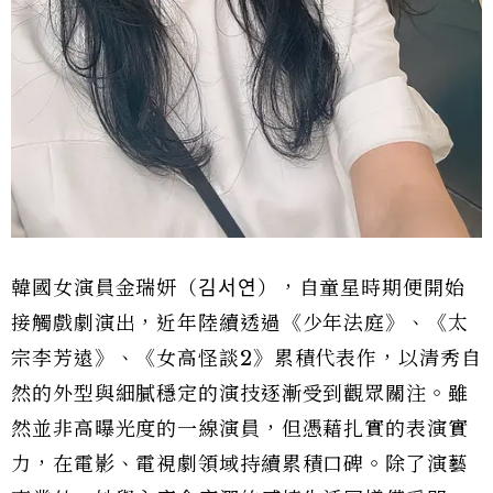
韓國女演員金瑞妍（김서연），自童星時期便開始
接觸戲劇演出，近年陸續透過《少年法庭》、《太
宗李芳遠》、《女高怪談2》累積代表作，以清秀自
然的外型與細膩穩定的演技逐漸受到觀眾關注。雖
然並非高曝光度的一線演員，但憑藉扎實的表演實
力，在電影、電視劇領域持續累積口碑。除了演藝