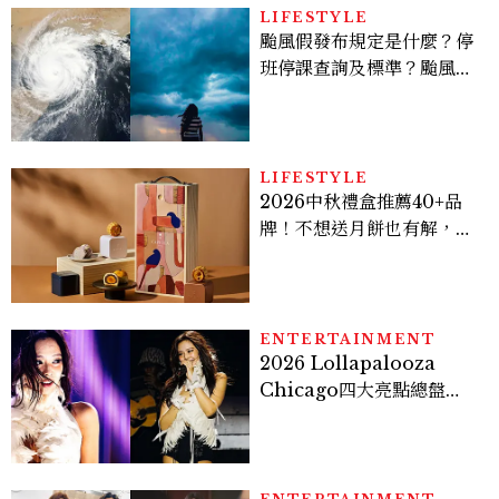
倦感，超神！
LIFESTYLE
颱風假發布規定是什麼？停
班停課查詢及標準？颱風假
有薪水嗎、可否拒絕上班？
LIFESTYLE
2026中秋禮盒推薦40+品
牌！不想送月餅也有解，送
長輩、送客戶一次挑
ENTERTAINMENT
2026 Lollapalooza
Chicago四大亮點總盤
點， JENNIE、 CORTIS
登台，K-POP擄獲全球！