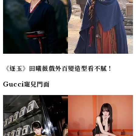
《逐玉》田曦薇戲外百變造型看不膩！
Gucci寵兒門面