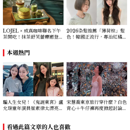
LOJEL × 成真咖啡聯名下午
2026染髮推薦「薄荷棕」髮
茶開吃！抹茶舒芙蕾療癒登
色！韓國正流行，專治紅橘
場，期間限定至9/30
感，不漂也能染出高級透明感
本週熱門
騙人生女兒！《鬼謎東宮》盧
宋慧喬東京旅行穿什麼？白色
允瑞童年演員崔素律太漂亮！
背心＋牛仔褲再度掀起討論，
曾演過孫藝珍女兒，還是最強
夏日高級感穿搭太好看
帶貨童星
看過此篇文章的人也喜歡