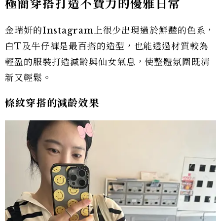
極簡穿搭打造不費力的優雅日常
金瑞妍的Instagram上很少出現過於鮮豔的色系，
白T及牛仔褲是最百搭的造型，也能透過材質較為
輕盈的服裝打造減齡與仙女氣息，使整體氛圍既清
新又輕鬆。
條紋穿搭的減齡效果