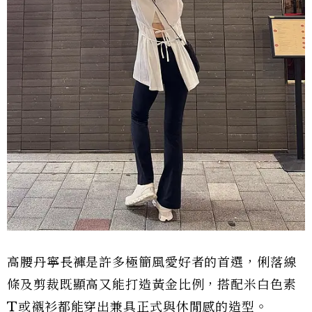
高腰丹寧長褲是許多極簡風愛好者的首選，俐落線
條及剪裁既顯高又能打造黃金比例，搭配米白色素
T或襯衫都能穿出兼具正式與休閒感的造型。