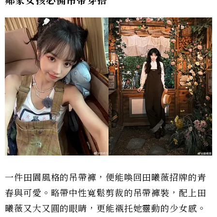
鄰家女孩必備吊帶穿搭
一件田園風格的吊帶褲，便能喚回田曦薇招牌的青
春與可愛。略帶中性寬鬆剪裁的吊帶褲裝，配上田
曦薇又大又圓的眼睛，更能襯托她靈動的少女感。