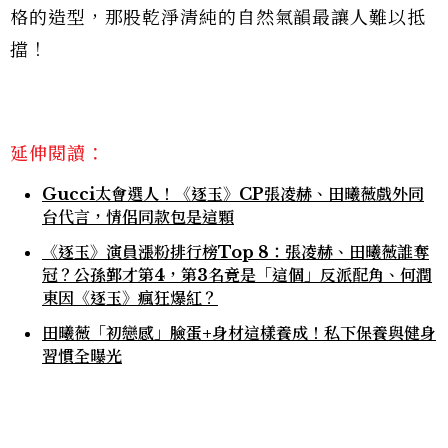
格的造型，那股乾淨清純的自然氣韻最讓人難以抵
擋！
延伸閱讀：
Gucci太會選人！《逐玉》CP張凌赫、田曦薇戲外同
台代言，情侶同款包是這顆
《逐玉》演員漲粉排行榜Top 8：張凌赫、田曦薇誰奪
冠？公孫鄞才第4，第3名竟是「這個」反派配角、何潤
東因《逐玉》瘋狂爆紅？
田曦薇「初戀感」臉蛋+身材這樣養成！私下保養與健身
習慣全曝光