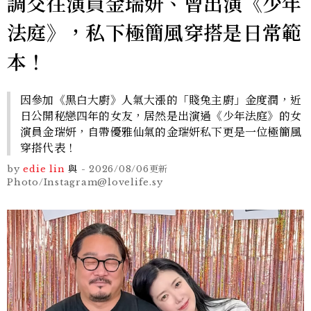
調交往演員金瑞妍、曾出演《少年
法庭》，私下極簡風穿搭是日常範
本！
因參加《黑白大廚》人氣大漲的「賤兔主廚」金度潤，近
日公開秘戀四年的女友，居然是出演過《少年法庭》的女
演員金瑞妍，自帶優雅仙氣的金瑞妍私下更是一位極簡風
穿搭代表！
by
edie lin
與
-
2026/08/06
更新
Photo/Instagram@lovelife.sy