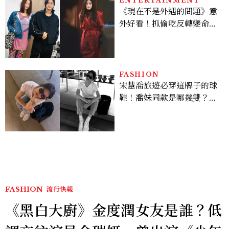
ENTERTAINMENT
《現在不是外遇的問題》意
外好看！抓偷吃反轉變命
案？金憓秀傳奇美腿被讚
爆、金智勳大秀腹肌，曹汝
貞雙影后飆戲，線上看7大
看點懶人包
FASHION
宋慧喬旅遊必穿這牌子的球
鞋！喬妹同款是哪幾雙？
AUTRY究竟有什麼魅力讓
她愛上？
FASHION
流行快報
《黑白大廚》金度潤女友是誰？低