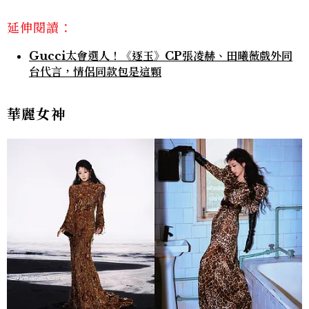
延伸閱讀：
Gucci太會選人！《逐玉》CP張凌赫、田曦薇戲外同
台代言，情侶同款包是這顆
華麗女神